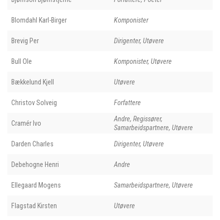
Blomdahl Karl-Birger
Komponister
Brevig Per
Dirigenter, Utøvere
Bull Ole
Komponister, Utøvere
Bækkelund Kjell
Utøvere
Christov Solveig
Forfattere
Andre, Regissører,
Cramér Ivo
Samarbeidspartnere, Utøvere
Darden Charles
Dirigenter, Utøvere
Debehogne Henri
Andre
Ellegaard Mogens
Samarbeidspartnere, Utøvere
Flagstad Kirsten
Utøvere