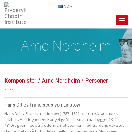
NO
Toggle
Naviga
Komponister
/
Arne Nordheim
/ Personer
Hans Ditlev Franciscus von Linstow
Hans Ditlev Franciscus Linstow (1787–1851) var danskfødt norsk
arkitekt. Han tegnet Det Kongelige Slott i Kristiania (bygget 1824–
1849) og var med på å utforme Slottsparken med Gardens vaktstue.
Han tegnet også forbindelse mellom slottet og byen, Slottsveien,