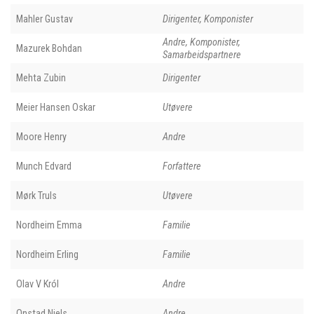
Mahler Gustav
Dirigenter, Komponister
Andre, Komponister,
Mazurek Bohdan
Samarbeidspartnere
Mehta Zubin
Dirigenter
Meier Hansen Oskar
Utøvere
Moore Henry
Andre
Munch Edvard
Forfattere
Mørk Truls
Utøvere
Nordheim Emma
Familie
Nordheim Erling
Familie
Olav V Król
Andre
Onstad Niels
Andre