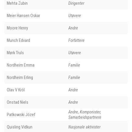
Mehta Zubin
Dirigenter
Meier Hansen Oskar
Utøvere
Moore Henry
Andre
Munch Edvard
Forfattere
Mørk Truls
Utøvere
Nordheim Emma
Familie
Nordheim Erling
Familie
Olav V Król
Andre
Onstad Niels
Andre
Andre, Komponister,
Patkowski Józef
Samarbeidspartnere
Quisling Vidkun
Nasjonale aktivister