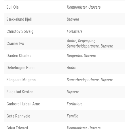
Bull Ole
Komponister, Utøvere
Bækkelund Kjell
Utøvere
Christov Solveig
Forfattere
Andre, Regissører,
Cramér Ivo
Samarbeidspartnere, Utøvere
Darden Charles
Dirigenter, Utøvere
Debehogne Henri
Andre
Ellegaard Mogens
Samarbeidspartnere, Utøvere
Flagstad Kirsten
Utøvere
Garborg Hulda i Arne
Forfattere
Getz Rannveig
Familie
Grieg Edward
Komponister, Utøvere