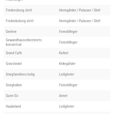
Fredensborg slott
Herregårder / Palasser / Slott
Frederiksborg slott
Herregårder / Palasser / Slott
Genève
Forestillinger
Gewandhausorkesterets
Forestillinger
konsertsal
Grand Café
Kafeer
Gravstedet
Kirkegårder
Griegfamiliens bolig
Leiligheter
Grieghallen
Forestillinger
Gurre Sö
Annet
Haukeland
Leiligheter