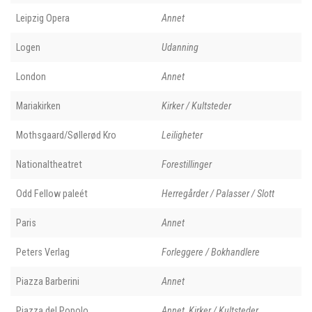
Leipzig Opera
Annet
Logen
Udanning
London
Annet
Mariakirken
Kirker / Kultsteder
Mothsgaard/Søllerød Kro
Leiligheter
Nationaltheatret
Forestillinger
Odd Fellow paleét
Herregårder / Palasser / Slott
Paris
Annet
Peters Verlag
Forleggere / Bokhandlere
Piazza Barberini
Annet
Piazza del Popolo
Annet, Kirker / Kultsteder