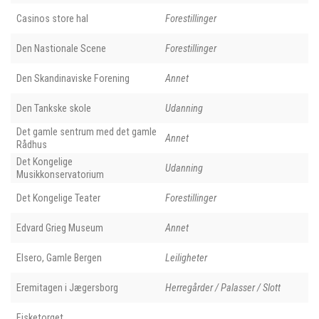
Casinos store hal
Forestillinger
Den Nastionale Scene
Forestillinger
Den Skandinaviske Forening
Annet
Den Tankske skole
Udanning
Det gamle sentrum med det gamle
Annet
Rådhus
Det Kongelige
Udanning
Musikkonservatorium
Det Kongelige Teater
Forestillinger
Edvard Grieg Museum
Annet
Elsero, Gamle Bergen
Leiligheter
Eremitagen i Jægersborg
Herregårder / Palasser / Slott
Fisketorget