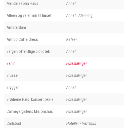
Mendelssohn Haus
Annet
Alleen og veien inn til huset
Annet, Udanning
Amsterdam
Antico Caffè Greco
Kafeer
Bergen offentlige bibliotek
Annet
Berlin
Forestillinger
Brussel
Forestillinger
Bryggen
Annet
Brødrene Hals´ konsertlokale
Forestillinger
Calmeyergatens Misjonshus
Forestillinger
Carlsbad
Hoteller / Vertshus