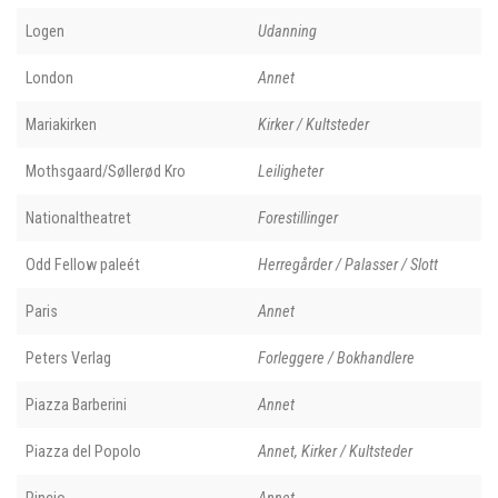
Logen
Udanning
London
Annet
Mariakirken
Kirker / Kultsteder
Mothsgaard/Søllerød Kro
Leiligheter
Nationaltheatret
Forestillinger
Odd Fellow paleét
Herregårder / Palasser / Slott
Paris
Annet
Peters Verlag
Forleggere / Bokhandlere
Piazza Barberini
Annet
Piazza del Popolo
Annet, Kirker / Kultsteder