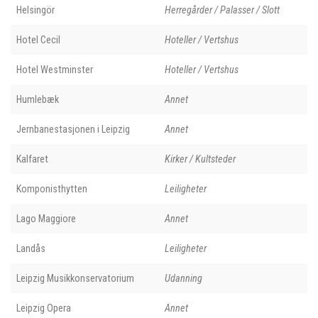
Helsingör
Herregårder / Palasser / Slott
Hotel Cecil
Hoteller / Vertshus
Hotel Westminster
Hoteller / Vertshus
Humlebæk
Annet
Jernbanestasjonen i Leipzig
Annet
Kalfaret
Kirker / Kultsteder
Komponisthytten
Leiligheter
Lago Maggiore
Annet
Landås
Leiligheter
Leipzig Musikkonservatorium
Udanning
Leipzig Opera
Annet