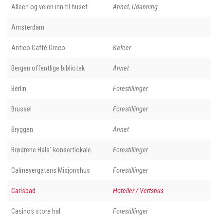
Alleen og veien inn til huset
Annet, Udanning
Amsterdam
Antico Caffè Greco
Kafeer
Bergen offentlige bibliotek
Annet
Berlin
Forestillinger
Brussel
Forestillinger
Bryggen
Annet
Brødrene Hals´ konsertlokale
Forestillinger
Calmeyergatens Misjonshus
Forestillinger
Carlsbad
Hoteller / Vertshus
Casinos store hal
Forestillinger