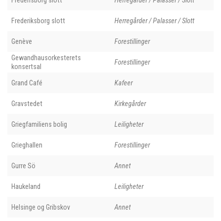
Fredensborg slott
Herregårder / Palasser / Slott
Frederiksborg slott
Herregårder / Palasser / Slott
Genève
Forestillinger
Gewandhausorkesterets
Forestillinger
konsertsal
Grand Café
Kafeer
Gravstedet
Kirkegårder
Griegfamiliens bolig
Leiligheter
Grieghallen
Forestillinger
Gurre Sö
Annet
Haukeland
Leiligheter
Helsinge og Gribskov
Annet