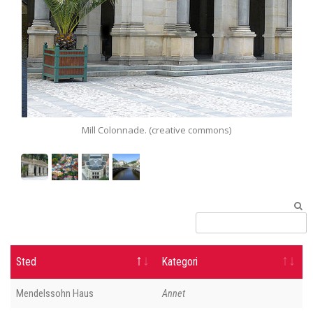
Mill Colonnade. (creative commons)
P
Sted
Kategori
Mendelssohn Haus
Annet