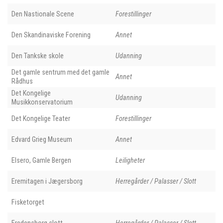
Den Nastionale Scene
Forestillinger
Den Skandinaviske Forening
Annet
Den Tankske skole
Udanning
Det gamle sentrum med det gamle
Annet
Rådhus
Det Kongelige
Udanning
Musikkonservatorium
Det Kongelige Teater
Forestillinger
Edvard Grieg Museum
Annet
Elsero, Gamle Bergen
Leiligheter
Eremitagen i Jægersborg
Herregårder / Palasser / Slott
Fisketorget