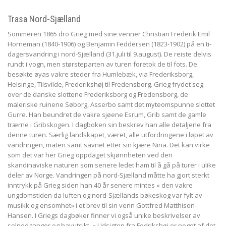
Trasa Nord-Sjælland
Sommeren 1865 dro Grieg med sine venner Christian Frederik Emil
Horneman (1840-1906) og Benjamin Feddersen (1823-1902) på en ti-
dagersvandring i nord-Sjælland (31.juli til 9.august). De reiste delvis
rundt i vogn, men størsteparten av turen foretok de til fots. De
besøkte øyas vakre steder fra Humlebæk, via Frederiksborg,
Helsinge, Tilsvilde, Frederikshøj til Fredensborg. Grieg frydet seg
over de danske slottene Frederiksborg og Fredensborg, de
maleriske ruinene Søborg, Asserbo samt det myteomspunne slottet
Gurre. Han beundret de vakre sjøene Esrum, Grib samt de gamle
trærne i Gribskogen. I dagboken sin beskrev han alle detaljene fra
denne turen. Særlig landskapet, været, alle utfordringene i løpet av
vandringen, maten samt savnet etter sin kjære Nina. Det kan virke
som det var her Grieg oppdaget skjønnheten ved den
skandinaviske naturen som senere ledet ham til å gå på turer i ulike
deler av Norge. Vandringen på nord-Sjælland måtte ha gjort sterkt
inntrykk på Grieg siden han 40 år senere mintes « den vakre
ungdomstiden da luften og nord-Sjællands bøkeskog var fylt av
musikk og ensomhet» i et brev til sin venn Gottfred Matthison-
Hansen. I Griegs dagbøker finner vi også unike beskrivelser av
solnedganger og havutsikt. « Udsigten fra Fedrikshøi er noget af det