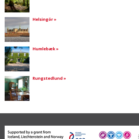
Helsingör »
Humlebæk »
Rungstedlund »