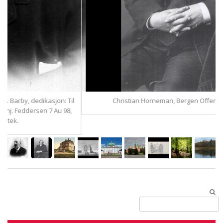
jon: Til
Christian Horneman, Bergen Offentlige Bibliotek.
 Au 98,