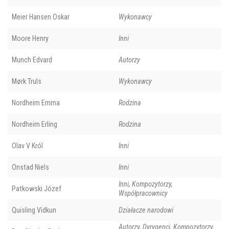
Meier Hansen Oskar
Wykonawcy
Moore Henry
Inni
Munch Edvard
Autorzy
Mørk Truls
Wykonawcy
Nordheim Emma
Rodzina
Nordheim Erling
Rodzina
Olav V Król
Inni
Onstad Niels
Inni
Inni, Kompozytorzy,
Patkowski Józef
Współpracownicy
Quisling Vidkun
Działacze narodowi
Autorzy, Dyrygenci, Kompozytorzy,