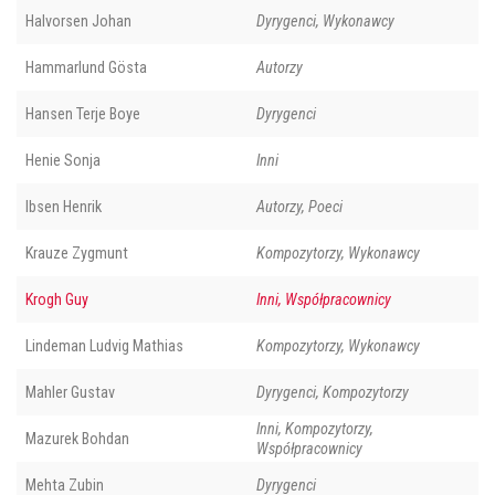
Halvorsen Johan
Dyrygenci, Wykonawcy
Hammarlund Gösta
Autorzy
Hansen Terje Boye
Dyrygenci
Henie Sonja
Inni
Ibsen Henrik
Autorzy, Poeci
Krauze Zygmunt
Kompozytorzy, Wykonawcy
Krogh Guy
Inni, Współpracownicy
Lindeman Ludvig Mathias
Kompozytorzy, Wykonawcy
Mahler Gustav
Dyrygenci, Kompozytorzy
Inni, Kompozytorzy,
Mazurek Bohdan
Współpracownicy
Mehta Zubin
Dyrygenci