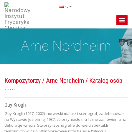
PL
Toggle
Naviga
Kompozytorzy
/
Arne Nordheim
/ Katalog osób
Guy Krogh
Guy Krogh (1917–2002), norweski malarz i scenograf, zadebiutował
na Wystawie Jesienniej 1937, co przyniosło mu liczne zamówienia na
dekoracje wnętrz. Stworzył scenografie do wielu spektakli
teatralnych w Oslo. Współpracował przy balecie
Katharsis
.