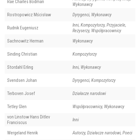
Rae Charles Bodman
Wykonawcy
Rostropowicz Mścisław
Dyrygenci, Wykonawcy
Inni, Kompozytorzy, Przyjaciele,
Rudnik Eugeniusz
Reżyserzy, Współpracownicy
Sachnowitz Herman
Wykonawcy
Sinding Christian
Kompozytorzy
Stordahl Erling
Inni, Wykonawcy
Svendsen Johan
Dyrygenci, Kompozytorzy
Terboven Josef
Działacze narodowi
Tetley Glen
Współpracownicy, Wykonawcy
von Linstow Hans Ditlev
Inni
Franciscus
Wergeland Henrik
Autorzy, Działacze narodowi, Poeci