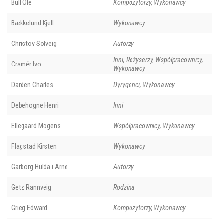
Bull Ole
Kompozytorzy, Wykonawcy
Bækkelund Kjell
Wykonawcy
Christov Solveig
Autorzy
Inni, Reżyserzy, Współpracownicy,
Cramér Ivo
Wykonawcy
Darden Charles
Dyrygenci, Wykonawcy
Debehogne Henri
Inni
Ellegaard Mogens
Współpracownicy, Wykonawcy
Flagstad Kirsten
Wykonawcy
Garborg Hulda i Arne
Autorzy
Getz Rannveig
Rodzina
Grieg Edward
Kompozytorzy, Wykonawcy