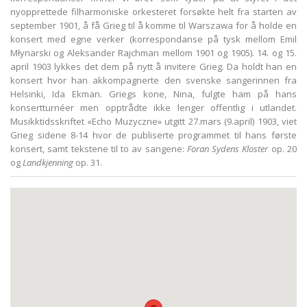
nyopprettede filharmoniske orkesteret forsøkte helt fra starten av
september 1901, å få Grieg til å komme til Warszawa for å holde en
konsert med egne verker (korrespondanse på tysk mellom Emil
Młynarski og Aleksander Rajchman mellom 1901 og 1905). 14. og 15.
april 1903 lykkes det dem på nytt å invitere Grieg. Da holdt han en
konsert hvor han akkompagnerte den svenske sangerinnen fra
Helsinki, Ida Ekman. Griegs kone, Nina, fulgte ham på hans
konsertturnéer men opptrådte ikke lenger offentlig i utlandet.
Musikktidsskriftet «Echo Muzyczne» utgitt 27.mars (9.april) 1903, viet
Grieg sidene 8-14 hvor de publiserte programmet til hans første
konsert, samt tekstene til to av sangene:
Foran Sydens Kloster
op. 20
og
Landkjenning
op. 31.