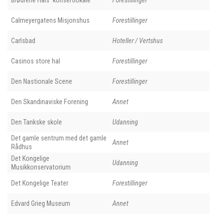
Brødrene Hals´ konsertlokale
Forestillinger
Calmeyergatens Misjonshus
Forestillinger
Carlsbad
Hoteller / Vertshus
Casinos store hal
Forestillinger
Den Nastionale Scene
Forestillinger
Den Skandinaviske Forening
Annet
Den Tankske skole
Udanning
Det gamle sentrum med det gamle
Annet
Rådhus
Det Kongelige
Udanning
Musikkonservatorium
Det Kongelige Teater
Forestillinger
Edvard Grieg Museum
Annet