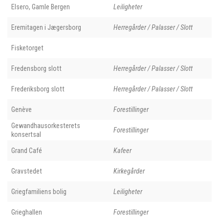
Elsero, Gamle Bergen
Leiligheter
Eremitagen i Jægersborg
Herregårder / Palasser / Slott
Fisketorget
Fredensborg slott
Herregårder / Palasser / Slott
Frederiksborg slott
Herregårder / Palasser / Slott
Genève
Forestillinger
Gewandhausorkesterets
Forestillinger
konsertsal
Grand Café
Kafeer
Gravstedet
Kirkegårder
Griegfamiliens bolig
Leiligheter
Grieghallen
Forestillinger