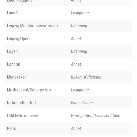
Lago Maggiore
Annet
Landås
Leiligheter
Leipzig Musikkonservatorium
Udanning
Leipzig Opera
Annet
Logen
Udanning
London
Annet
Mariakirken
Kirker / Kultsteder
Mothsgaard/Søllerød Kro
Leiligheter
Nationaltheatret
Forestillinger
Odd Fellow paleét
Herregårder / Palasser / Slott
Paris
Annet