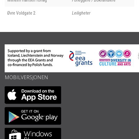
Wilhelm Hansen forlag
Forleggere / Bokhandlere
Øvre Voldgate 2
Leiligheter
MOBILVERSJONEN