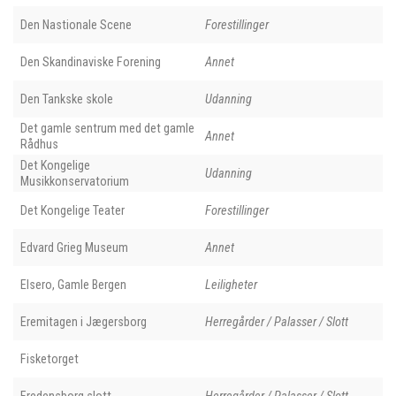
Den Nastionale Scene
Forestillinger
Den Skandinaviske Forening
Annet
Den Tankske skole
Udanning
Det gamle sentrum med det gamle
Annet
Rådhus
Det Kongelige
Udanning
Musikkonservatorium
Det Kongelige Teater
Forestillinger
Edvard Grieg Museum
Annet
Elsero, Gamle Bergen
Leiligheter
Eremitagen i Jægersborg
Herregårder / Palasser / Slott
Fisketorget