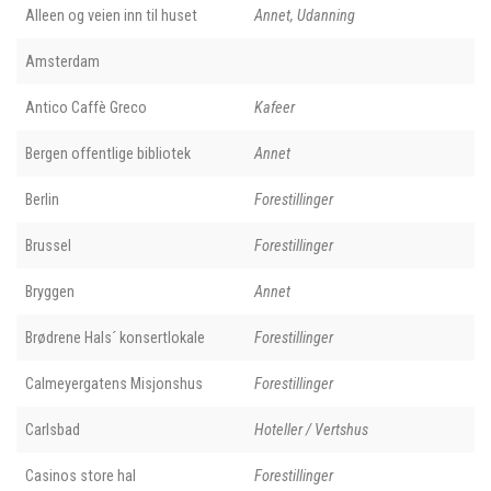
Alleen og veien inn til huset
Annet, Udanning
Amsterdam
Antico Caffè Greco
Kafeer
Bergen offentlige bibliotek
Annet
Berlin
Forestillinger
Brussel
Forestillinger
Bryggen
Annet
Brødrene Hals´ konsertlokale
Forestillinger
Calmeyergatens Misjonshus
Forestillinger
Carlsbad
Hoteller / Vertshus
Casinos store hal
Forestillinger