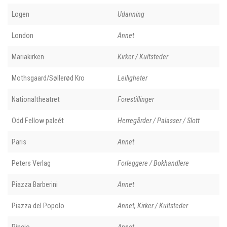
Logen
Udanning
London
Annet
Mariakirken
Kirker / Kultsteder
Mothsgaard/Søllerød Kro
Leiligheter
Nationaltheatret
Forestillinger
Odd Fellow paleét
Herregårder / Palasser / Slott
Paris
Annet
Peters Verlag
Forleggere / Bokhandlere
Piazza Barberini
Annet
Piazza del Popolo
Annet, Kirker / Kultsteder