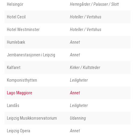
Helsingör
Herregårder / Palasser / Slott
Hotel Cecil
Hoteller / Vertshus
Hotel Westminster
Hoteller / Vertshus
Humlebæk
Annet
Jernbanestasjonen i Leipzig
Annet
Kalfaret
Kirker / Kultsteder
Komponisthytten
Leiligheter
Lago Maggiore
Annet
Landås
Leiligheter
Leipzig Musikkonservatorium
Udanning
Leipzig Opera
Annet