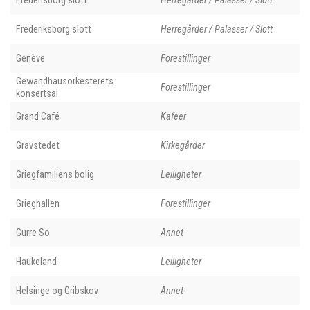
Fredensborg slott
Herregårder / Palasser / Slott
Frederiksborg slott
Herregårder / Palasser / Slott
Genève
Forestillinger
Gewandhausorkesterets
Forestillinger
konsertsal
Grand Café
Kafeer
Gravstedet
Kirkegårder
Griegfamiliens bolig
Leiligheter
Grieghallen
Forestillinger
Gurre Sö
Annet
Haukeland
Leiligheter
Helsinge og Gribskov
Annet