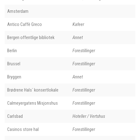
Amsterdam
Antico Caffè Greco
Kafeer
Bergen offentlige bibliotek
Annet
Berlin
Forestillinger
Brussel
Forestillinger
Bryggen
Annet
Brødrene Hals´ konsertlokale
Forestillinger
Calmeyergatens Misjonshus
Forestillinger
Carlsbad
Hoteller / Vertshus
Casinos store hal
Forestillinger