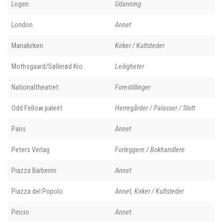
Logen
Udanning
London
Annet
Mariakirken
Kirker / Kultsteder
Mothsgaard/Søllerød Kro
Leiligheter
Nationaltheatret
Forestillinger
Odd Fellow paleét
Herregårder / Palasser / Slott
Paris
Annet
Peters Verlag
Forleggere / Bokhandlere
Piazza Barberini
Annet
Piazza del Popolo
Annet, Kirker / Kultsteder
Pincio
Annet