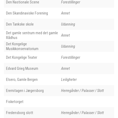
Den Nastionale Scene
Forestillinger
Den Skandinaviske Forening
Annet
Den Tankske skole
Udanning
Det gamle sentrum med det gamle
Annet
Rådhus
Det Kongelige
Udanning
Musikkonservatorium
Det Kongelige Teater
Forestillinger
Edvard Grieg Museum
Annet
Elsero, Gamle Bergen
Leiligheter
Eremitagen i Jægersborg
Herregårder / Palasser / Slott
Fisketorget
Fredensborg slott
Herregårder / Palasser / Slott