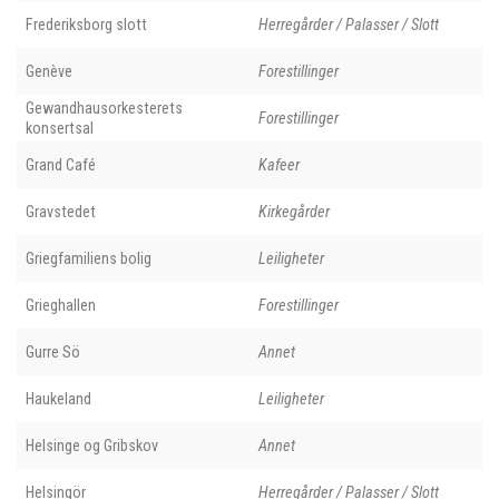
Frederiksborg slott
Herregårder / Palasser / Slott
Genève
Forestillinger
Gewandhausorkesterets
Forestillinger
konsertsal
Grand Café
Kafeer
Gravstedet
Kirkegårder
Griegfamiliens bolig
Leiligheter
Grieghallen
Forestillinger
Gurre Sö
Annet
Haukeland
Leiligheter
Helsinge og Gribskov
Annet
Helsingör
Herregårder / Palasser / Slott