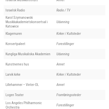
Israelsk Radio
Radio / TV
Karol Szymanowski
Musikkakademietskonsertsal i
Udanning
Katowice
Klagemuren
Kirker / Kultsteder
Konsertpaleet
Forestillinger
Kungliga Musikaliska Akademien
Udanning
Kunstnernes hus
Annet
Larvik kirke
Kirker / Kultsteder
Lillehammer – Vinter-OL
Annet
Logen Teater
Framføringssteder
Los Angeles Philharmonic
Forestillinger
Orchestra