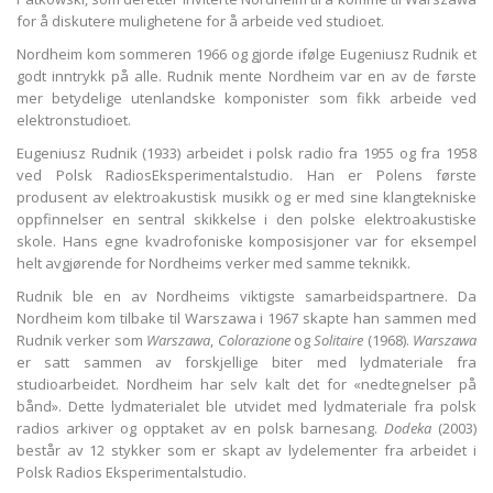
for å diskutere mulighetene for å arbeide ved studioet.
Nordheim kom sommeren 1966 og gjorde ifølge Eugeniusz Rudnik et
godt inntrykk på alle. Rudnik mente Nordheim var en av de første
mer betydelige utenlandske komponister som fikk arbeide ved
elektronstudioet.
Eugeniusz Rudnik (1933) arbeidet i polsk radio fra 1955 og fra 1958
ved Polsk RadiosEksperimentalstudio. Han er Polens første
produsent av elektroakustisk musikk og er med sine klangtekniske
oppfinnelser en sentral skikkelse i den polske elektroakustiske
skole. Hans egne kvadrofoniske komposisjoner var for eksempel
helt avgjørende for Nordheims verker med samme teknikk.
Rudnik ble en av Nordheims viktigste samarbeidspartnere. Da
Nordheim kom tilbake til Warszawa i 1967 skapte han sammen med
Rudnik verker som
Warszawa
,
Colorazione
og
Solitaire
(1968).
Warszawa
er satt sammen av forskjellige biter med lydmateriale fra
studioarbeidet. Nordheim har selv kalt det for «nedtegnelser på
bånd». Dette lydmaterialet ble utvidet med lydmateriale fra polsk
radios arkiver og opptaket av en polsk barnesang.
Dodeka
(2003)
består av 12 stykker som er skapt av lydelementer fra arbeidet i
Polsk Radios Eksperimentalstudio.