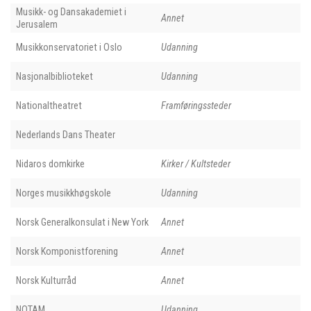
Musikk- og Dansakademiet i
Annet
Jerusalem
Musikkonservatoriet i Oslo
Udanning
Nasjonalbiblioteket
Udanning
Nationaltheatret
Framføringssteder
Nederlands Dans Theater
Nidaros domkirke
Kirker / Kultsteder
Norges musikkhøgskole
Udanning
Norsk Generalkonsulat i New York
Annet
Norsk Komponistforening
Annet
Norsk Kulturråd
Annet
NOTAM
Udanning