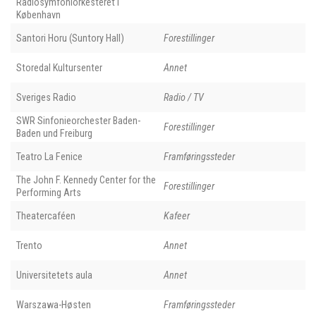
Radiosymfoniorkesteret i
København
Santori Horu (Suntory Hall)
Forestillinger
Storedal Kultursenter
Annet
Sveriges Radio
Radio / TV
SWR Sinfonieorchester Baden-
Forestillinger
Baden und Freiburg
Teatro La Fenice
Framføringssteder
The John F. Kennedy Center for the
Forestillinger
Performing Arts
Theatercaféen
Kafeer
Trento
Annet
Universitetets aula
Annet
Warszawa-Høsten
Framføringssteder