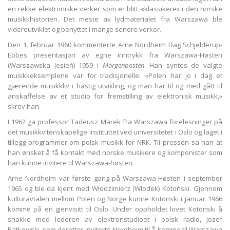
en rekke elektroniske verker som er blitt «klassikere» i den norske
musikkhistorien. Det meste av lydmaterialet fra Warszawa ble
videreutviklet og benyttet i mange senere verker.
Den 1. februar 1960 kommenterte Arne Nordheim Dag Schjelderup-
Ebbes presentasjon av egne inntrykk fra Warszawa-Høsten
(Warszawska Jesień) 1959 i
Morgenposten
. Han syntes de valgte
musikkeksemplene var for tradisjonelle: «Polen har jo i dag et
gjærende musikkliv i hastig utvikling, og man har til og med gått til
anskaffelse av et studio for fremstilling av elektronisk musikk,»
skrev han.
I 1962 ga professor Tadeusz Marek fra Warszawa forelesninger på
det musikkvitenskapelige instituttet ved universitetet i Oslo og laget i
tillegg programmer om polsk musikk for NRK. Til pressen sa han at
han ønsket å få kontakt med norske musikere og komponister som
han kunne invitere til Warszawa-høsten.
Arne Nordheim var første gang på Warszawa-Høsten i september
1965 og ble da kjent med Włodzimierz (Wlodek) Kotoński. Gjennom
kulturavtalen mellom Polen og Norge kunne Kotonski i januar 1966
komme på en gjenvisitt til Oslo. Under oppholdet lovet Kotonski å
snakke med lederen av elektronstudioet i polsk radio, Jozef
Patkowski, som deretter inviterte Nordheim til å komme til Warszawa