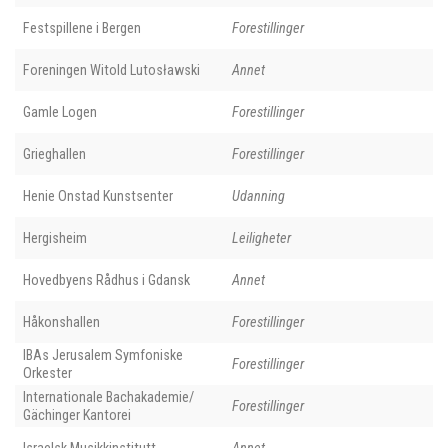
Festspillene i Bergen
Forestillinger
Foreningen Witold Lutosławski
Annet
Gamle Logen
Forestillinger
Grieghallen
Forestillinger
Henie Onstad Kunstsenter
Udanning
Hergisheim
Leiligheter
Hovedbyens Rådhus i Gdansk
Annet
Håkonshallen
Forestillinger
IBAs Jerusalem Symfoniske
Forestillinger
Orkester
Internationale Bachakademie/
Forestillinger
Gächinger Kantorei
Israelsk Musikkinstitutt
Annet