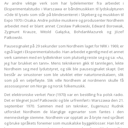
Av andre viktige verk som har lydelementer fra arbeidet i
Eksperimentalstudio i Warszawa er båndmusikken til lydskulpturen
«Ode til lyset» som står på blindesenteret i Skjeberg og musikken til
Expo 1970 i Osaka. Andre polske musikere og produsenter Nordheim
arbeidet med er blant annet Czesław Pałkowski, Edward Borowiak,
Zygmunt Krauze, Witold Gałązka, BohdanMazurek og Józef
Patkowski.
Pausesignalet på 29 sekunder som Nordheim laget for NRK i 1969, er
også laget i Eksperimentalstudio. Han arbeidet egentlig med et annet
verk sammen med en lydtekniker som plutselig reiste seg og sa: «Au,
jeg har brukket en tann». Mens teknikeren gikk til tannlegen, lekte
Nordheim seg med lydutstyret, og slik ble pausesignalet skapt. Det
består av sinustoner som ble utviklet etter naturtoneskalaen, slik
som på en seljefløyte. Slik ville Nordheim at nordmenn skulle få
assosiasjoner om Norge og norsk folkemusikk.
Det elektroniske verket
Pace
(1970) var en bestilling fra polsk radio.
Det er tilegnet Jozef Patkowski og ble urfremført i Warszawa den 21.
september 1970. Sammen med sin tekniker, Eugeniusz Rudnik
utforsket Nordheim de klanglige egenarter som fantes i den
menneskelige stemme. Nordheim var opptatt av å bryte ned språket
og bruke språkets fonemer som musikalske byggeklosser. Han lot et