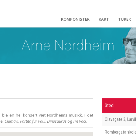
KOMPONISTER
KART
TURER
Sted
ble en hel konsert viet Nordheims musikk. I det
Olavsgate 3, Larvi
re:
Clamavi
,
Partita für Paul
,
Dinosaurus
og
Tre Voci
.
Rombergata skol