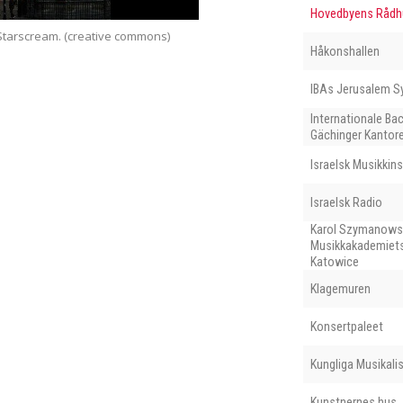
Hovedbyens Rådhu
am. (creative commons)
Hovedbyens Rådhus i Gda
Håkonshallen
IBAs Jerusalem S
Internationale B
Gächinger Kantore
Israelsk Musikkins
Israelsk Radio
Karol Szymanows
Musikkakademiets
Katowice
Klagemuren
Konsertpaleet
Kungliga Musikal
Kunstnernes hus