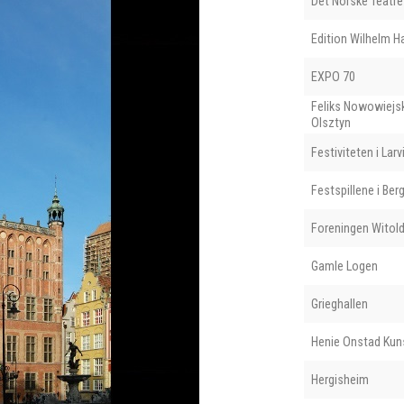
Det Norske Teatre
Edition Wilhelm 
EXPO 70
Feliks Nowowiejsk
Olsztyn
Festiviteten i Larv
Festspillene i Ber
Foreningen Witol
Gamle Logen
Grieghallen
Henie Onstad Kun
Hergisheim