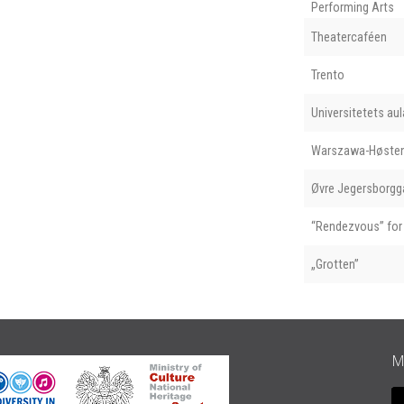
Performing Arts
Theatercaféen
Trento
Universitetets aul
Warszawa-Høste
Øvre Jegersborgg
“Rendezvous” for 
„Grotten”
M