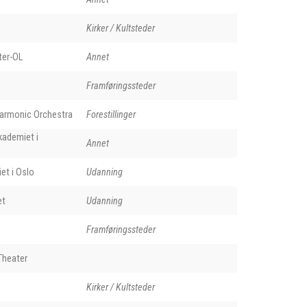
Kirker / Kultsteder
ter-OL
Annet
Framføringssteder
harmonic Orchestra
Forestillinger
kademiet i
Annet
et i Oslo
Udanning
et
Udanning
Framføringssteder
Theater
Kirker / Kultsteder