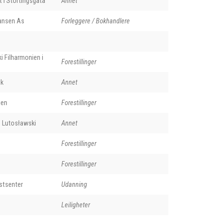
t i Stortingsgata
Annet
Hansen As
Forleggere / Bokhandlere
i Filharmonien i
Forestillinger
ik
Annet
gen
Forestillinger
d Lutosławski
Annet
Forestillinger
Forestillinger
stsenter
Udanning
Leiligheter