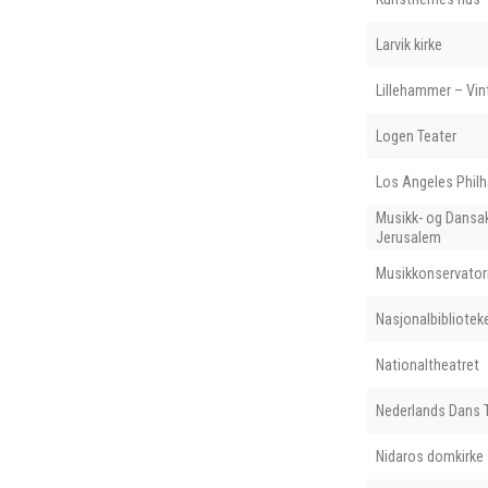
Larvik kirke
Lillehammer – Vin
Logen Teater
Los Angeles Phil
Musikk- og Dansa
Jerusalem
Musikkonservatori
Nasjonalbibliotek
Nationaltheatret
Nederlands Dans 
Nidaros domkirke