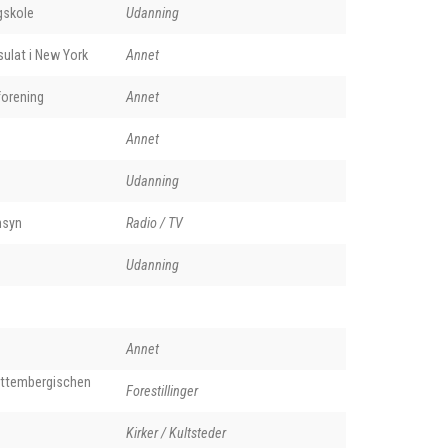
gskole
Udanning
ulat i New York
Annet
orening
Annet
Annet
Udanning
nsyn
Radio / TV
Udanning
Annet
rttembergischen
Forestillinger
Kirker / Kultsteder