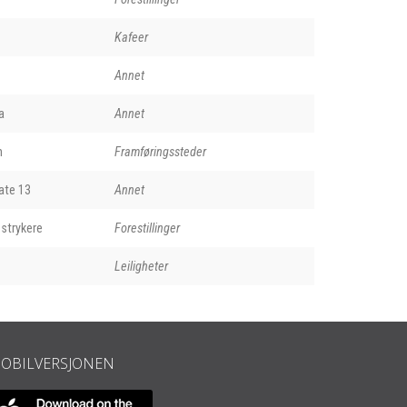
Kafeer
Annet
a
Annet
n
Framføringssteder
ate 13
Annet
strykere
Forestillinger
Leiligheter
OBILVERSJONEN