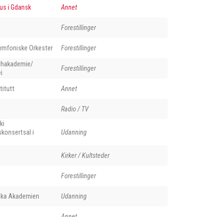
s i Gdansk
Annet
ńsk (hovedinngang). Foto: Starscream. (creative commons)
Forestillinger
ymfoniske Orkester
Forestillinger
achakademie/
Forestillinger
i
titutt
Annet
Radio / TV
ki
konsertsal i
Udanning
Kirker / Kultsteder
Forestillinger
iska Akademien
Udanning
Annet