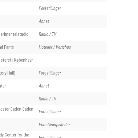
Forestillinger
Annet
perimentalstudio
Radio / TV
nd Farris
Hoteller / Vertshus
steret i København
ory Hall)
Forestillinger
nter
Annet
Radio / TV
ester Baden-Baden
Forestillinger
Framføringssteder
dy Center for the
Forestillinger