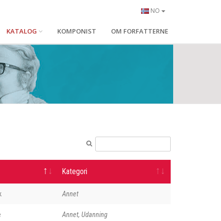
NO
KATALOG
KOMPONIST
OM FORFATTERNE
Kategori
k
Annet
e
Annet, Udanning