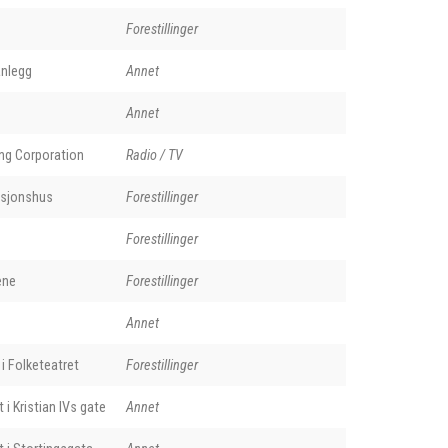
Forestillinger
anlegg
Annet
Annet
ing Corporation
Radio / TV
isjonshus
Forestillinger
Forestillinger
ene
Forestillinger
Annet
i Folketeatret
Forestillinger
 i Kristian IVs gate
Annet