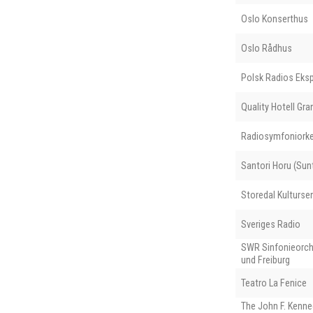
Oslo Konserthus
Oslo Rådhus
Polsk Radios Eks
Quality Hotell Gra
Radiosymfoniorke
Santori Horu (Sunt
Storedal Kulturse
Sveriges Radio
SWR Sinfonieorch
und Freiburg
Teatro La Fenice
The John F. Kenne