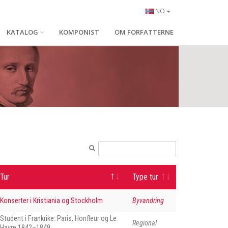
NO
KATALOG
KOMPONIST
OM FORFATTERNE
Tur
Type tur
Konserter i Kristiania og Stockholm
Byvandring
Student i Frankrike: Paris, Honfleur og Le
Regional
Havre 1842–1849