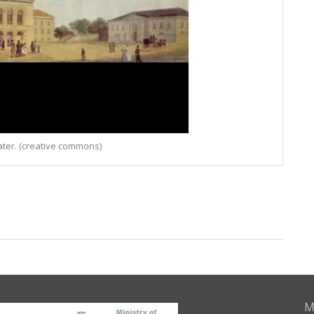
ater. (creative commons)
M