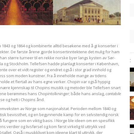
m 1843 og 1864 og kombinerte alltid besøkene med å gi konserter i
ekter. De første årene gjorde konsertinntektene det mulig for ham
e han større turneer til en rekke norske byer langs kysten av Sør-
:
ala og Stockholm. Tellefsen hadde planlagt konserter i København,
te over et vidt register og endret også i stor grad innhold og
suksess som moden kunstner. Fra å inneholde mange av tidens
eholde et flertall av hans egne verker. Chopin var også hyppig
nære kjennskap til Chopins musikk og metoder ble Tellefsen snart
tikkene berømmes hans Chopintolkninger; både hans anslag,
cantabile
se og helt i Chopins ånd.
fremveksten av Norge som nasjonalstat. Perioden mellom 1840 og
litisk bevissthet, og en begynnende kamp for en selvstendig norsk
 å fungere som en viktig basis. I Norge ble ideen om en spesifikk
erdier og livsførsel og kom først virkelig til uttrykk ved
let. Også i musikklivet kom ideene klart til uttrykk, der