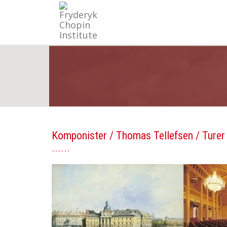
Komponister
/
Thomas Tellefsen
/ Turer