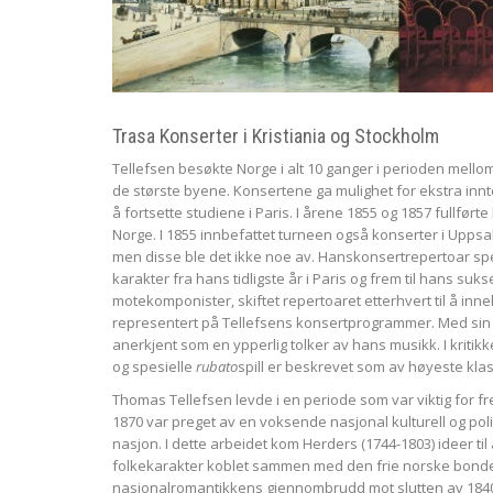
Trasa Konserter i Kristiania og Stockholm
Tellefsen besøkte Norge i alt 10 ganger i perioden mello
de største byene. Konsertene ga mulighet for ekstra innt
å fortsette studiene i Paris. I årene 1855 og 1857 fullført
Norge. I 1855 innbefattet turneen også konserter i Upps
men disse ble det ikke noe av. Hanskonsertrepertoar spen
karakter fra hans tidligste år i Paris og frem til hans 
motekomponister, skiftet repertoaret etterhvert til å inn
representert på Tellefsens konsertprogrammer. Med sin 
anerkjent som en ypperlig tolker av hans musikk. I kri
og spesielle
rubato
spill er beskrevet som av høyeste klas
Thomas Tellefsen levde i en periode som var viktig for 
1870 var preget av en voksende nasjonal kulturell og po
nasjon. I dette arbeidet kom Herders (1744-1803) ideer til
folkekarakter koblet sammen med den frie norske bondens v
nasjonalromantikkens gjennombrudd mot slutten av 1840-tal