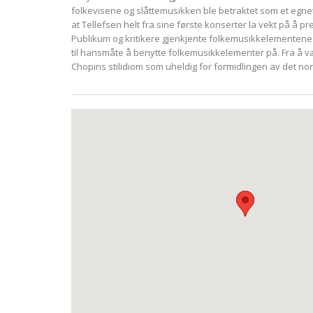
folkevisene og slåttemusikken ble betraktet som et egnet
at Tellefsen helt fra sine første konserter la vekt på å 
Publikum og kritikere gjenkjente folkemusikkelementene 
til hansmåte å benytte folkemusikkelementer på. Fra å væ
Chopins stilidiom som uheldig for formidlingen av det no