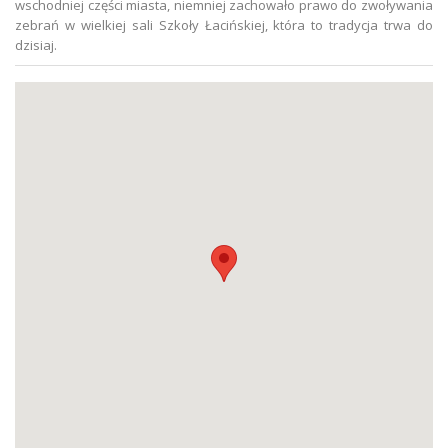
wschodniej części miasta, niemniej zachowało prawo do zwoływania
zebrań w wielkiej sali Szkoły Łacińskiej, która to tradycja trwa do
dzisiaj.