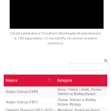
Szkoła katedralna w Trondheim (Munkegata 8) wybudowana
w 1787 wg projektu: C.F.Harsdorffa, fot. Jensen (creative
commons).
Miejsce
Kategoria
Dwory / Pałace / Zamki, Thomas
Anglia i Szkocja (1849)
Tellefsen w Wielkiej Brytanii
Thomas Tellefsen w Wielkiej
Anglia i Szkocja (1851)
Brytanii, Występy
Charlotte Thygeson (1811–1872) –
Mieszkania, Student we Francji