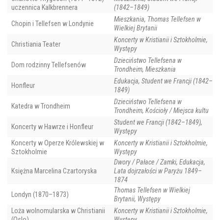
uczennica Kalkbrennera
(1842–1849)
Mieszkania, Thomas Tellefsen w
Chopin i Tellefsen w Londynie
Wielkiej Brytanii
Koncerty w Kristianii i Sztokholmie,
Christiania Teater
Występy
Dzieciństwo Tellefsena w
Dom rodzinny Tellefsenów
Trondheim, Mieszkania
Edukacja, Student we Francji (1842–
Honfleur
1849)
Dzieciństwo Tellefsena w
Katedra w Trondheim
Trondheim, Kościoły / Miejsca kultu
Student we Francji (1842–1849),
Koncerty w Hawrze i Honfleur
Występy
Koncerty w Operze Królewskiej w
Koncerty w Kristianii i Sztokholmie,
Sztokholmie
Występy
Dwory / Pałace / Zamki, Edukacja,
Księżna Marcelina Czartoryska
Lata dojrzałości w Paryżu 1849–
1874
Thomas Tellefsen w Wielkiej
Londyn (1870–1873)
Brytanii, Występy
Loża wolnomularska w Christianii
Koncerty w Kristianii i Sztokholmie,
(Oslo)
Występy