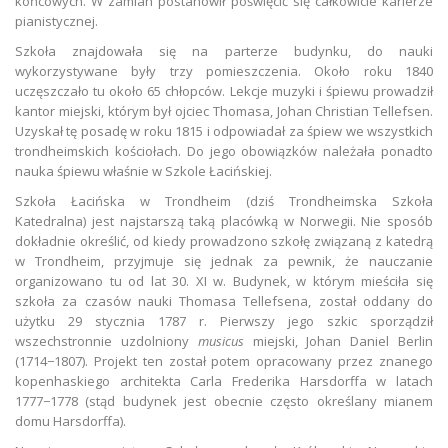
końcowych. W zamian postanowił poświęcić się całkowicie karierze
pianistycznej.
Szkoła znajdowała się na parterze budynku, do nauki
wykorzystywane były trzy pomieszczenia. Około roku 1840
uczęszczało tu około 65 chłopców. Lekcje muzyki i śpiewu prowadził
kantor miejski, którym był ojciec Thomasa, Johan Christian Tellefsen.
Uzyskał tę posadę w roku 1815 i odpowiadał za śpiew we wszystkich
trondheimskich kościołach. Do jego obowiązków należała ponadto
nauka śpiewu właśnie w Szkole Łacińskiej.
Szkoła Łacińska w Trondheim (dziś Trondheimska Szkoła
Katedralna) jest najstarszą taką placówką w Norwegii. Nie sposób
dokładnie określić, od kiedy prowadzono szkołę związaną z katedrą
w Trondheim, przyjmuje się jednak za pewnik, że nauczanie
organizowano tu od lat 30. XI w. Budynek, w którym mieściła się
szkoła za czasów nauki Thomasa Tellefsena, został oddany do
użytku 29 stycznia 1787 r. Pierwszy jego szkic sporządził
wszechstronnie uzdolniony
musicus
miejski, Johan Daniel Berlin
(1714−1807). Projekt ten został potem opracowany przez znanego
kopenhaskiego architekta Carla Frederika Harsdorffa w latach
1777−1778 (stąd budynek jest obecnie często określany mianem
domu Harsdorffa).