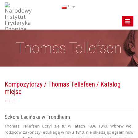
PL
Toggle
Naviga
Kompozytorzy
/
Thomas Tellefsen
/ Katalog
miejsc
Szkoła Łacińska w Trondheim
Thomas Tellefsen uczył się tu w latach 1836−1840. Wbrew woli
rodziców zakończył edukację w roku 1840, nie składając egzaminów