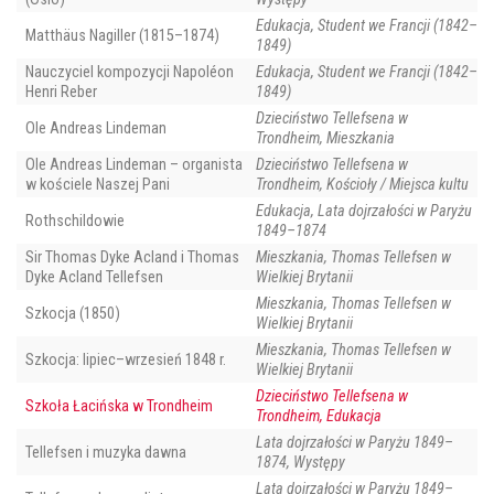
Edukacja, Student we Francji (1842–
Matthäus Nagiller (1815–1874)
1849)
Nauczyciel kompozycji Napoléon
Edukacja, Student we Francji (1842–
Henri Reber
1849)
Dzieciństwo Tellefsena w
Ole Andreas Lindeman
Trondheim, Mieszkania
Ole Andreas Lindeman – organista
Dzieciństwo Tellefsena w
w kościele Naszej Pani
Trondheim, Kościoły / Miejsca kultu
Edukacja, Lata dojrzałości w Paryżu
Rothschildowie
1849–1874
Sir Thomas Dyke Acland i Thomas
Mieszkania, Thomas Tellefsen w
Dyke Acland Tellefsen
Wielkiej Brytanii
Mieszkania, Thomas Tellefsen w
Szkocja (1850)
Wielkiej Brytanii
Mieszkania, Thomas Tellefsen w
Szkocja: lipiec–wrzesień 1848 r.
Wielkiej Brytanii
Dzieciństwo Tellefsena w
Szkoła Łacińska w Trondheim
Trondheim, Edukacja
Lata dojrzałości w Paryżu 1849–
Tellefsen i muzyka dawna
1874, Występy
Lata dojrzałości w Paryżu 1849–