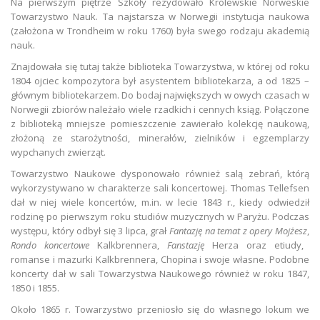
Na pierwszym piętrze Szkoły rezydowało Królewskie Norweskie
Towarzystwo Nauk. Ta najstarsza w Norwegii instytucja naukowa
(założona w Trondheim w roku 1760) była swego rodzaju akademią
nauk.
Znajdowała się tutaj także biblioteka Towarzystwa, w której od roku
1804 ojciec kompozytora był asystentem bibliotekarza, a od 1825 –
głównym bibliotekarzem. Do bodaj największych w owych czasach w
Norwegii zbiorów należało wiele rzadkich i cennych ksiąg. Połączone
z biblioteką mniejsze pomieszczenie zawierało kolekcję naukową,
złożoną ze starożytności, minerałów, zielników i egzemplarzy
wypchanych zwierząt.
Towarzystwo Naukowe dysponowało również salą zebrań, którą
wykorzystywano w charakterze sali koncertowej. Thomas Tellefsen
dał w niej wiele koncertów, m.in. w lecie 1843 r., kiedy odwiedził
rodzinę po pierwszym roku studiów muzycznych w Paryżu. Podczas
występu, który odbył się 3 lipca, grał
Fantazję na temat z opery Mojżesz
,
Rondo koncertowe
Kalkbrennera,
Fanstazję
Herza oraz etiudy,
romanse i mazurki Kalkbrennera, Chopina i swoje własne. Podobne
koncerty dał w sali Towarzystwa Naukowego również w roku 1847,
1850 i 1855.
Około 1865 r. Towarzystwo przeniosło się do własnego lokum we