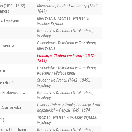
on (1811–1872) –
Mieszkania, Student we Francji (1842–
ennera
1849)
Mieszkania, Thomas Tellefsen w
n w Londynie
Wielkiej Brytanii
Koncerty w Kristianii i Sztokholmie,
Występy
Dzieciństwo Tellefsena w Trondheim,
lefsenów
Mieszkania
Edukacja, Student we Francji (1842–
1849)
Dzieciństwo Tellefsena w Trondheim,
eim
Kościoły / Miejsca kultu
Student we Francji (1842–1849),
 i Honfleur
Występy
e Królewskiej w
Koncerty w Kristianii i Sztokholmie,
Występy
Dwory / Pałace / Zamki, Edukacja, Lata
 Czartoryska
dojrzałości w Paryżu 1849–1874
Thomas Tellefsen w Wielkiej Brytanii,
73)
Występy
a w Christianii
Koncerty w Kristianii i Sztokholmie,