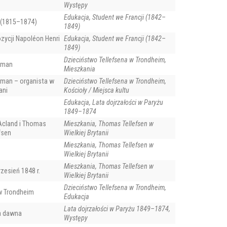
Występy
Edukacja, Student we Francji (1842–
 (1815–1874)
1849)
zycji Napoléon Henri
Edukacja, Student we Francji (1842–
1849)
Dzieciństwo Tellefsena w Trondheim,
eman
Mieszkania
eman – organista w
Dzieciństwo Tellefsena w Trondheim,
ani
Kościoły / Miejsca kultu
Edukacja, Lata dojrzałości w Paryżu
1849–1874
Acland i Thomas
Mieszkania, Thomas Tellefsen w
fsen
Wielkiej Brytanii
Mieszkania, Thomas Tellefsen w
Wielkiej Brytanii
Mieszkania, Thomas Tellefsen w
zesień 1848 r.
Wielkiej Brytanii
Dzieciństwo Tellefsena w Trondheim,
w Trondheim
Edukacja
Lata dojrzałości w Paryżu 1849–1874,
a dawna
Występy