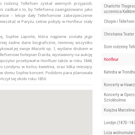
 rodziną Tellefsen zyskał wiernych przyjaciół,
Charlotte Thyges
iis zadbał o to, by Tellefsena zaangażowano jako
uczennica Kalkbr
eście – lekcje dały Tellefsenowi zabezpieczenie
mieszkać w Paryżu. Letnie pobyty w Honfleur stały
Chopin i Tellefse
Christiania Teater
ę, Sophie Laporte, która najpierw została jego
niej żadne dane biograficzne, niemniej wszystko
Dom rodzinny Tel
ykował jej swoje
Mazurki
op. 1, wydane drukiem w
ellefsenowi fortepian Érarda, wystawiony na aukcję
Honfleur
ompozytor przebywał w Honfluer także w roku 1848,
o Londynu w końcu kwietnia, oraz kilka miesięcy
Katedra w Trondh
ał w domu Sophie koncert. Podobno para planowała
czył się około roku 1850.
Koncerty w Hawrze
Koncerty w Operz
Sztokholmie
Księżna Marcelina
Londyn (1870–18
Loża wolnomularsk