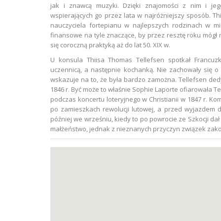
jak i znawcą muzyki. Dzięki znajomości z nim i jego
wspierających go przez lata w najróżniejszy sposób. Th
nauczyciela fortepianu w najlepszych rodzinach w mi
finansowe na tyle znaczące, by przez resztę roku mógł 
się coroczną praktyką aż do lat 50. XIX w.
U konsula Thiisa Thomas Tellefsen spotkał Francuzk
uczennicą, a następnie kochanką. Nie zachowały się o 
wskazuje na to, że była bardzo zamożna. Tellefsen ded
1846 r. Być może to właśnie Sophie Laporte ofiarowała T
podczas koncertu loteryjnego w Christianii w 1847 r. K
po zamieszkach rewolucji lutowej, a przed wyjazdem d
później we wrześniu, kiedy to po powrocie ze Szkocji d
małżeństwo, jednak z nieznanych przyczyn związek zakoń