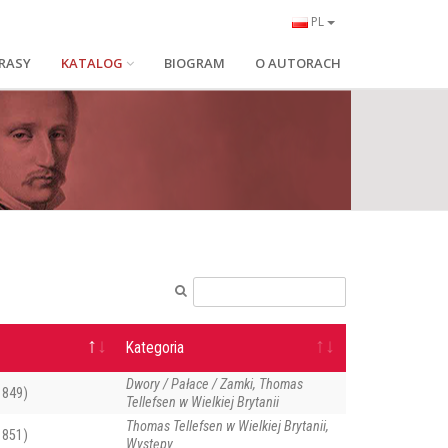
PL
RASY
KATALOG
BIOGRAM
O AUTORACH
Kategoria
Dwory / Pałace / Zamki, Thomas
1849)
Tellefsen w Wielkiej Brytanii
Thomas Tellefsen w Wielkiej Brytanii,
1851)
Występy