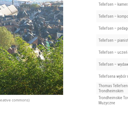
Tellefsen – kamer
Tellefsen – komp
Tellefsen – peda
Tellefsen – pianis
Tellefsen – uczeń
Tellefsen – wyda
Tellefsena wybór 
Thomas Tellefsen
Trondheimskim
Trondheimskie T
reative commons)
Stare 
Muzyczne