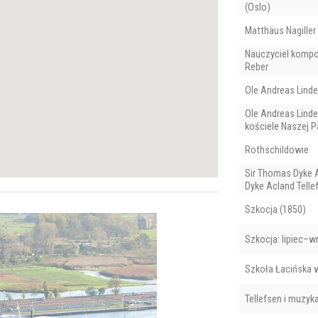
(Oslo)
Matthäus Nagiller
Nauczyciel kompo
Reber
Ole Andreas Lind
Ole Andreas Lind
kościele Naszej P
Rothschildowie
Sir Thomas Dyke 
Dyke Acland Telle
Szkocja (1850)
Szkocja: lipiec–wr
Szkoła Łacińska 
Tellefsen i muzyk