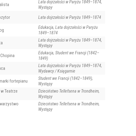
Lata dojrzałości w Paryżu 1849–1874,
alista
Występy
ozytor
Lata dojrzałości w Paryżu 1849–1874
Edukacja, Lata dojrzałości w Paryżu
gog
1849–1874
Lata dojrzałości w Paryżu 1849–1874,
ta
Występy
Edukacja, Student we Francji (1842–
 Chopina
1849)
Lata dojrzałości w Paryżu 1849–1874,
wca
Wydawcy / Księgarnie
Student we Francji (1842–1849),
marki fortepianu
Występy
 w Teatrze
Dzieciństwo Tellefsena w Trondheim,
Występy
owarzystwo
Dzieciństwo Tellefsena w Trondheim,
nabrzeże w Honefleur, fot. Ввласенко (creative commons)
Występy