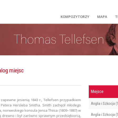
KOMPOZYTORZY
MAPA
T
alog miejsc
Miejsce
 zapewne jesienią 1843 r., Tellefsen przypadkiem
Anglia i Szkocja (
Petera Hersleba Smitha. Smith zachęcił młodego
, norweskiego konsula Jensa Thiisa (1809–1887) w
Anglia i Szkocja (
cą drewno i był zarówno sprawnym przedsiębiorcą,