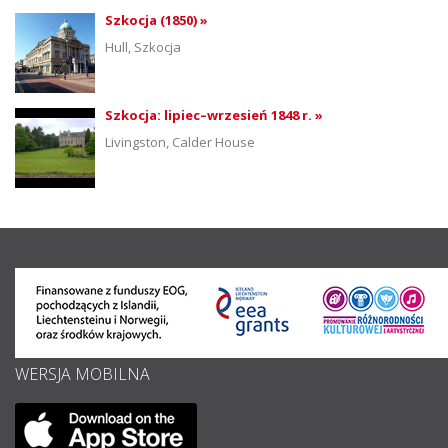
Szkocja (1850) »
Hull, Szkocja
Szkocja: lipiec–wrzesień 1848 r. »
Livingston, Calder House
WERSJA MOBILNA