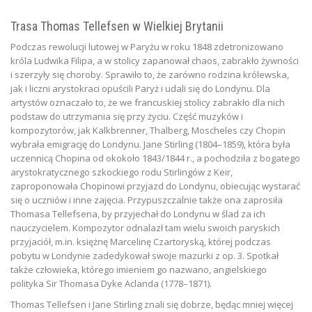
Trasa Thomas Tellefsen w Wielkiej Brytanii
Podczas rewolucji lutowej w Paryżu w roku 1848 zdetronizowano
króla Ludwika Filipa, a w stolicy zapanował chaos, zabrakło żywności
i szerzyły się choroby. Sprawiło to, że zarówno rodzina królewska,
jak i liczni arystokraci opuścili Paryż i udali się do Londynu. Dla
artystów oznaczało to, że we francuskiej stolicy zabrakło dla nich
podstaw do utrzymania się przy życiu. Część muzyków i
kompozytorów, jak Kalkbrenner, Thalberg, Moscheles czy Chopin
wybrała emigrację do Londynu. Jane Stirling (1804–1859), która była
uczennicą Chopina od okokoło 1843/1844 r., a pochodziła z bogatego
arystokratycznego szkockiego rodu Stirlingów z Keir,
zaproponowała Chopinowi przyjazd do Londynu, obiecując wystarać
się o uczniów i inne zajęcia. Przypuszczalnie także ona zaprosiła
Thomasa Tellefsena, by przyjechał do Londynu w ślad za ich
nauczycielem. Kompozytor odnalazł tam wielu swoich paryskich
przyjaciół, m.in. księżnę Marcelinę Czartoryską, której podczas
pobytu w Londynie zadedykował swoje mazurki z op. 3. Spotkał
także człowieka, którego imieniem go nazwano, angielskiego
polityka Sir Thomasa Dyke Aclanda (1778–1871).
Thomas Tellefsen i Jane Stirling znali się dobrze, będąc mniej więcej