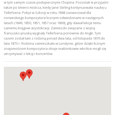
w tym samym czasie podopiecznymi Chopina. Pozostali w przyjaźni
także po śmierci mistrza, kiedy Jane Stirling kontynuowała naukę u
Tellefsena. Pobyt w Szkocji w roku 1848 zaowocował dla
norweskiego kompozytora licznymi odwiedzinami w następnych
latach (1849, 1850, 1851, 1857 oraz 1869), gdy dawał lekcje temu
samemu kręgowi arystokracji. Zamieszki związane z wojną
francusko-pruską wygnały Tellefsena ponownie do Anglii. Tym
razem został tam z rodziną ponad dwa lata, od listopada 1870 do
lata 1873 r. Rodzina zamieszkała w Londynie, gdzie dzięki licznym
znajomościom kompozytora oboje małżonkowie wkrótce mogli się
utrzymywać z lekcji i koncertów.