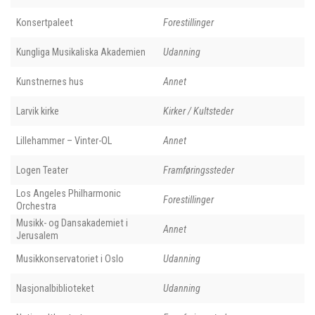
Konsertpaleet
Forestillinger
Kungliga Musikaliska Akademien
Udanning
Kunstnernes hus
Annet
Larvik kirke
Kirker / Kultsteder
Lillehammer – Vinter-OL
Annet
Logen Teater
Framføringssteder
Los Angeles Philharmonic
Forestillinger
Orchestra
Musikk- og Dansakademiet i
Annet
Jerusalem
Musikkonservatoriet i Oslo
Udanning
Nasjonalbiblioteket
Udanning