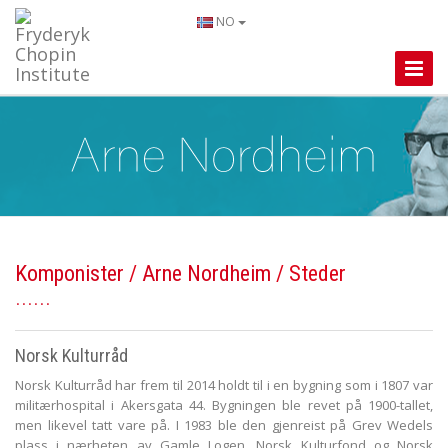
NO
Toggle
Naviga
Komponister
/
Arne Nordheim
/ Steder
Norsk Kulturråd
Norsk Kulturråd har frem til 2014 holdt til i en bygning som i 1807 var
militærhospital i Akersgata 44. Bygningen ble revet på 1900-tallet,
men likevel tatt vare på. I 1983 ble den gjenreist på Grev Wedels
plass i nærheten av Gamle Logen. Norsk Kulturfond og Norsk