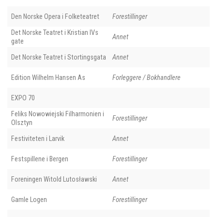
Den Norske Opera i Folketeatret
Forestillinger
Det Norske Teatret i Kristian IVs
Annet
gate
Det Norske Teatret i Stortingsgata
Annet
Edition Wilhelm Hansen As
Forleggere / Bokhandlere
EXPO 70
Feliks Nowowiejski Filharmonien i
Forestillinger
Olsztyn
Festiviteten i Larvik
Annet
Festspillene i Bergen
Forestillinger
Foreningen Witold Lutosławski
Annet
Gamle Logen
Forestillinger