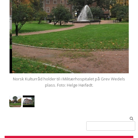
dels
Norsk Kulturråd holder til i Militærhospitalet på Grev Wedels
Nor
plass. Foto: Helge Høifødt.