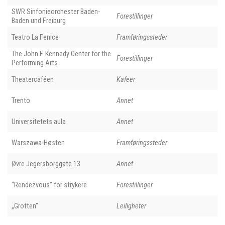
SWR Sinfonieorchester Baden-
Forestillinger
Baden und Freiburg
Teatro La Fenice
Framføringssteder
The John F. Kennedy Center for the
Forestillinger
Performing Arts
Theatercaféen
Kafeer
Trento
Annet
Universitetets aula
Annet
Warszawa-Høsten
Framføringssteder
Øvre Jegersborggate 13
Annet
“Rendezvous” for strykere
Forestillinger
„Grotten”
Leiligheter