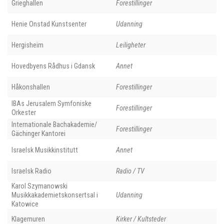
Grieghallen
Forestillinger
Henie Onstad Kunstsenter
Udanning
Hergisheim
Leiligheter
Hovedbyens Rådhus i Gdansk
Annet
Håkonshallen
Forestillinger
IBAs Jerusalem Symfoniske
Forestillinger
Orkester
Internationale Bachakademie/
Forestillinger
Gächinger Kantorei
Israelsk Musikkinstitutt
Annet
Israelsk Radio
Radio / TV
Karol Szymanowski
Musikkakademietskonsertsal i
Udanning
Katowice
Klagemuren
Kirker / Kultsteder