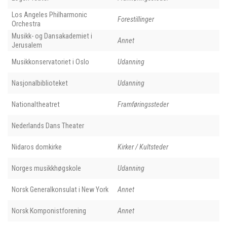
Los Angeles Philharmonic
Forestillinger
Orchestra
Musikk- og Dansakademiet i
Annet
Jerusalem
Musikkonservatoriet i Oslo
Udanning
Nasjonalbiblioteket
Udanning
Nationaltheatret
Framføringssteder
Nederlands Dans Theater
Nidaros domkirke
Kirker / Kultsteder
Norges musikkhøgskole
Udanning
Norsk Generalkonsulat i New York
Annet
Norsk Komponistforening
Annet