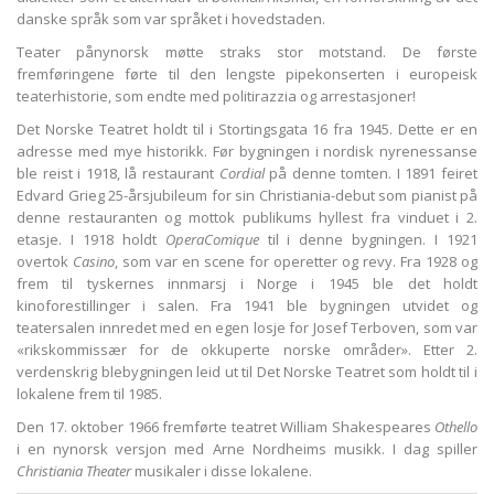
danske språk som var språket i hovedstaden.
Teater pånynorsk møtte straks stor motstand. De første
fremføringene førte til den lengste pipekonserten i europeisk
teaterhistorie, som endte med politirazzia og arrestasjoner!
Det Norske Teatret holdt til i Stortingsgata 16 fra 1945. Dette er en
adresse med mye historikk. Før bygningen i nordisk nyrenessanse
ble reist i 1918, lå restaurant
Cordial
på denne tomten. I 1891 feiret
Edvard Grieg 25-årsjubileum for sin Christiania-debut som pianist på
denne restauranten og mottok publikums hyllest fra vinduet i 2.
etasje. I 1918 holdt
Opera
Comique
til i denne bygningen. I 1921
overtok
Casino
, som var en scene for operetter og revy. Fra 1928 og
frem til tyskernes innmarsj i Norge i 1945 ble det holdt
kinoforestillinger i salen. Fra 1941 ble bygningen utvidet og
teatersalen innredet med en egen losje for Josef Terboven, som var
«rikskommissær for de okkuperte norske områder». Etter 2.
verdenskrig blebygningen leid ut til Det Norske Teatret som holdt til i
lokalene frem til 1985.
Den 17. oktober 1966 fremførte teatret William Shakespeares
Othello
i en nynorsk versjon med Arne Nordheims musikk. I dag spiller
Christiania Theater
musikaler i disse lokalene.