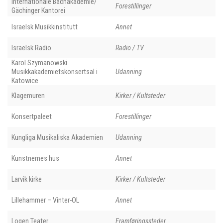
Internationale Bachakademie/
Forestillinger
Gächinger Kantorei
Israelsk Musikkinstitutt
Annet
Israelsk Radio
Radio / TV
Karol Szymanowski
Musikkakademietskonsertsal i
Udanning
Katowice
Klagemuren
Kirker / Kultsteder
Konsertpaleet
Forestillinger
Kungliga Musikaliska Akademien
Udanning
Kunstnernes hus
Annet
Larvik kirke
Kirker / Kultsteder
Lillehammer – Vinter-OL
Annet
Logen Teater
Framføringssteder