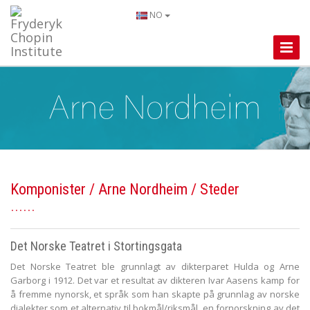
NO
Toggle
Naviga
Komponister
/
Arne Nordheim
/ Steder
Det Norske Teatret i Stortingsgata
Det Norske Teatret ble grunnlagt av dikterparet Hulda og Arne
Garborg i 1912. Det var et resultat av dikteren Ivar Aasens kamp for
å fremme nynorsk, et språk som han skapte på grunnlag av norske
dialekter som et alternativ til bokmål/riksmål, en fornorskning av det