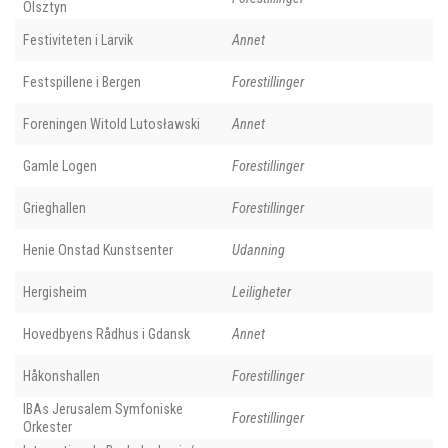
Olsztyn
Festiviteten i Larvik
Annet
Festspillene i Bergen
Forestillinger
Foreningen Witold Lutosławski
Annet
Gamle Logen
Forestillinger
Grieghallen
Forestillinger
Henie Onstad Kunstsenter
Udanning
Hergisheim
Leiligheter
Hovedbyens Rådhus i Gdansk
Annet
Håkonshallen
Forestillinger
IBAs Jerusalem Symfoniske
Forestillinger
Orkester