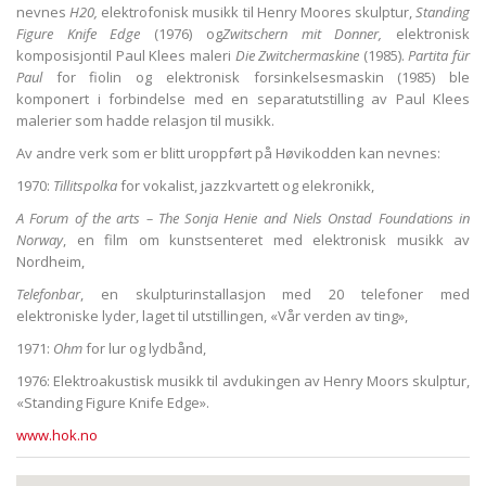
nevnes
H20,
elektrofonisk musikk til Henry Moores skulptur,
Standing
Figure Knife Edge
(1976) og
Zwitschern mit Donner,
elektronisk
komposisjontil Paul Klees maleri
Die Zwitchermaskine
(1985).
Partita für
Paul
for fiolin og elektronisk forsinkelsesmaskin (1985) ble
komponert i forbindelse med en separatutstilling av Paul Klees
malerier som hadde relasjon til musikk.
Av andre verk som er blitt uroppført på Høvikodden kan nevnes:
1970:
Tillitspolka
for vokalist, jazzkvartett og elekronikk,
A Forum of the arts – The Sonja Henie and Niels Onstad Foundations in
Norway
, en film om kunstsenteret med elektronisk musikk av
Nordheim,
Telefonbar
, en skulpturinstallasjon med 20 telefoner med
elektroniske lyder, laget til utstillingen, «Vår verden av ting»,
1971:
Ohm
for lur og lydbånd,
1976: Elektroakustisk musikk til avdukingen av Henry Moors skulptur,
«Standing Figure Knife Edge».
www.hok.no