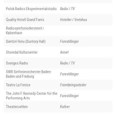
Polsk Radios Eksperimentalstudio
Radio / TV
Quality Hotell Grand Farris
Hoteller / Vertshus
Radiosymfoniorkesteret i
København
Santori Horu (Suntory Hall)
Forestillinger
Storedal Kultursenter
Annet
Sveriges Radio
Radio / TV
SWR Sinfonieorchester Baden-
Forestillinger
Baden und Freiburg
Teatro La Fenice
Framføringssteder
The John F. Kennedy Center for the
Forestillinger
Performing Arts
Theatercaféen
Kafeer