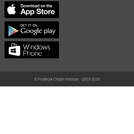
© Fryderyk Chopin Institute - 2003-2026