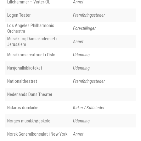
Lillehammer – Vinter-OL
Annet
Logen Teater
Framføringssteder
Los Angeles Philharmonic
Forestillinger
Orchestra
Musikk- og Dansakademiet i
Annet
Jerusalem
Musikkonservatoriet i Oslo
Udanning
Nasjonalbiblioteket
Udanning
Nationaltheatret
Framføringssteder
Nederlands Dans Theater
Nidaros domkirke
Kirker / Kultsteder
Norges musikkhøgskole
Udanning
Norsk Generalkonsulat i New York
Annet