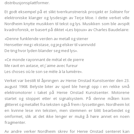
distribusjonsplattformer.
Et godt eksempel på et slikt tverrkunstnerisk prosjekt er
Solitaire
for
elektroniske klanger og lysdesign av Terje Moe. I dette verket ville
Nordheim knytte musikken til tekst og lys. Musikken som ble avspilt
kvadrofonisk, er basert på diktet «Les bijoux» av Charles Baudelaire:
«Denne funklende verden av metall og stener
Hensetter meg i ekstase, og jeg elsker til vannvidd
De ting hvor lyden blander seg med lys».
«Ce monde rayonnant de métal et de pierre
Me ravit en axtase, et j´aime avec fureur
Les choses où le son se mèle à la lumière».
Verket var bestilt til åpningen av Henie Onstad Kunstsenter den 23.
august 1968. Belyste biter av speil ble hengt opp i en rekke små
elektromotorer i taket på Henie Onstad Kunstsenter. Motorene
startet og stoppet etter et signalsystem. På denne måten kom
glitteret og metallet fra teksten også frem i lyssettingen. Nordheim lot
en kvinne lese inn teksten, men stemmen er blitt bearbeidet og
omformet, slik at det ikke lenger er mulig å høre annet en noen
fragmenter.
Av andre verker Nordheim skrev for Henie Onstad senteret kan