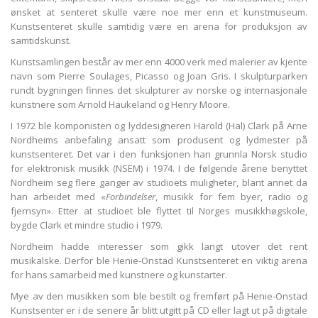
ønsket at senteret skulle være noe mer enn et kunstmuseum.
Kunstsenteret skulle samtidig være en arena for produksjon av
samtidskunst.
Kunstsamlingen består av mer enn 4000 verk med malerier av kjente
navn som Pierre Soulages, Picasso og Joan Gris. I skulpturparken
rundt bygningen finnes det skulpturer av norske og internasjonale
kunstnere som Arnold Haukeland og Henry Moore.
I 1972 ble komponisten og lyddesigneren Harold (Hal) Clark på Arne
Nordheims anbefaling ansatt som produsent og lydmester på
kunstsenteret. Det var i den funksjonen han grunnla Norsk studio
for elektronisk musikk (NSEM) i 1974. I de følgende årene benyttet
Nordheim seg flere ganger av studioets muligheter, blant annet da
han arbeidet med «
Forbindelser
, musikk for fem byer, radio og
fjernsyn». Etter at studioet ble flyttet til Norges musikkhøgskole,
bygde Clark et mindre studio i 1979.
Nordheim hadde interesser som gikk langt utover det rent
musikalske. Derfor ble Henie-Onstad Kunstsenteret en viktig arena
for hans samarbeid med kunstnere og kunstarter.
Mye av den musikken som ble bestilt og fremført på Henie-Onstad
Kunstsenter er i de senere år blitt utgitt på CD eller lagt ut på digitale