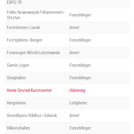
EXPO 70
Feliks Nowowiejski Filharmonien i
Forestillinger
Olsztyn
Festiviteten i Larvik
Annet
Festspillene i Bergen
Forestillinger
Foreningen Witold Lutosławski
Annet
Gamle Logen
Forestillinger
Grieghallen
Forestillinger
Henie Onstad Kunstsenter
Udanning
Hergisheim
Leiligheter
Hovedbyens Rådhus i Gdansk
Annet
Håkonshallen
Forestillinger