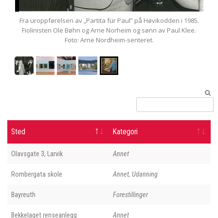
„Partita für Paul” på Høvikodden i 1985.
Fra utstillingen «Arne Nordheim
 og Arne Norheim og sønn av Paul Klee.
på Høvikodden kunstsenter 20
Arne Nordheim-senteret.
Sted
Kategori
Olavsgate 3, Larvik
Annet
Rombergata skole
Annet, Udanning
Bayreuth
Forestillinger
Bekkelaget renseanlegg
Annet