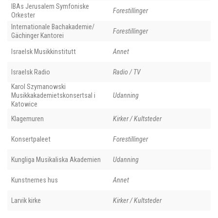
IBAs Jerusalem Symfoniske
Forestillinger
Orkester
Internationale Bachakademie/
Forestillinger
Gächinger Kantorei
Israelsk Musikkinstitutt
Annet
Israelsk Radio
Radio / TV
Karol Szymanowski
Musikkakademietskonsertsal i
Udanning
Katowice
Klagemuren
Kirker / Kultsteder
Konsertpaleet
Forestillinger
Kungliga Musikaliska Akademien
Udanning
Kunstnernes hus
Annet
Larvik kirke
Kirker / Kultsteder