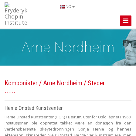
NO
Toggle
Naviga
Komponister
/
Arne Nordheim
/ Steder
Henie Onstad Kunstsenter
Henie Onstad Kunstsenter (HOK) i Bærum, utenfor Oslo, åpnet i 1968.
Institusjonen ble opprettet takket være en donasjon fra den
verdensberømte skøytedronningen Sonja Henie og hennes
ektemann, skipsreder Niels Onstad. Begge var kunstsamlere, men