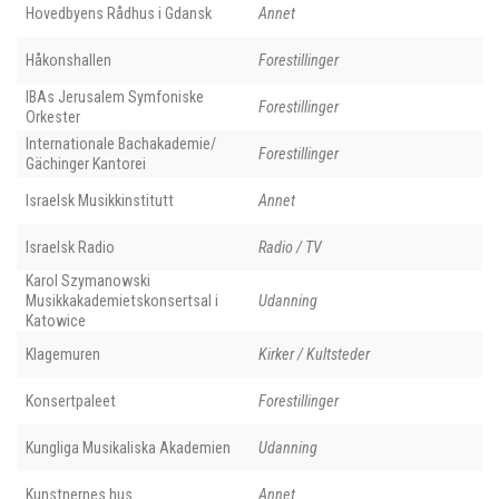
Hovedbyens Rådhus i Gdansk
Annet
Håkonshallen
Forestillinger
IBAs Jerusalem Symfoniske
Forestillinger
Orkester
Internationale Bachakademie/
Forestillinger
Gächinger Kantorei
Israelsk Musikkinstitutt
Annet
Israelsk Radio
Radio / TV
Karol Szymanowski
Musikkakademietskonsertsal i
Udanning
Katowice
Klagemuren
Kirker / Kultsteder
Konsertpaleet
Forestillinger
Kungliga Musikaliska Akademien
Udanning
Kunstnernes hus
Annet