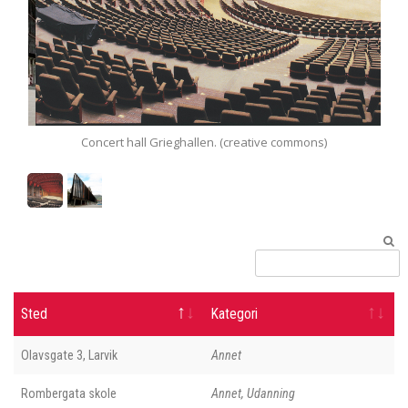
Concert hall Grieghallen. (creative commons)
Sted
Kategori
Olavsgate 3, Larvik
Annet
Rombergata skole
Annet, Udanning