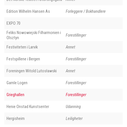
Edition Wilhelm Hansen As
Forleggere / Bokhandlere
EXPO 70
Feliks Nowowiejski Filharmonien i
Forestillinger
Olsztyn
Festiviteten i Larvik
Annet
Festspillene i Bergen
Forestillinger
Foreningen Witold Lutosławski
Annet
Gamle Logen
Forestillinger
Grieghallen
Forestillinger
Henie Onstad Kunstsenter
Udanning
Hergisheim
Leiligheter