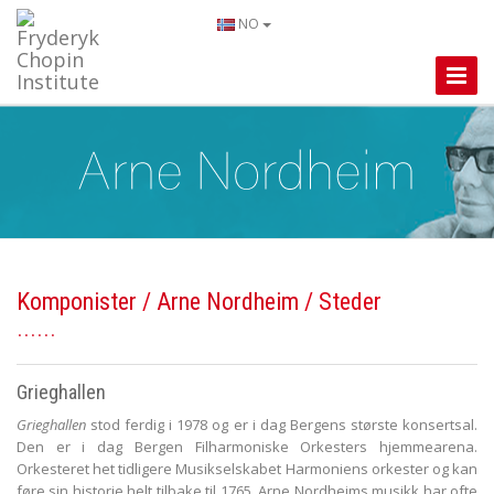
NO
Toggle
Naviga
Komponister
/
Arne Nordheim
/ Steder
Grieghallen
Grieghallen
stod ferdig i 1978 og er i dag Bergens største konsertsal.
Den er i dag Bergen Filharmoniske Orkesters hjemmearena.
Orkesteret het tidligere Musikselskabet Harmoniens orkester og kan
føre sin historie helt tilbake til 1765. Arne Nordheims musikk har ofte