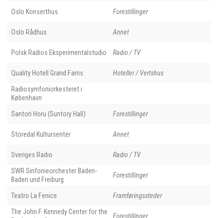
Oslo Konserthus
Forestillinger
Oslo Rådhus
Annet
Polsk Radios Eksperimentalstudio
Radio / TV
Quality Hotell Grand Farris
Hoteller / Vertshus
Radiosymfoniorkesteret i
København
Santori Horu (Suntory Hall)
Forestillinger
Storedal Kultursenter
Annet
Sveriges Radio
Radio / TV
SWR Sinfonieorchester Baden-
Forestillinger
Baden und Freiburg
Teatro La Fenice
Framføringssteder
The John F. Kennedy Center for the
Forestillinger