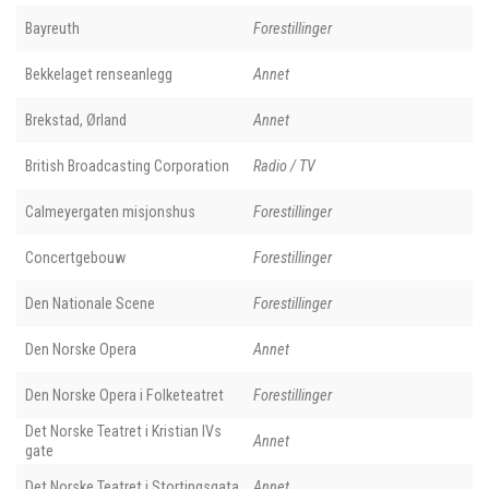
Bayreuth
Forestillinger
Bekkelaget renseanlegg
Annet
Brekstad, Ørland
Annet
British Broadcasting Corporation
Radio / TV
Calmeyergaten misjonshus
Forestillinger
Concertgebouw
Forestillinger
Den Nationale Scene
Forestillinger
Den Norske Opera
Annet
Den Norske Opera i Folketeatret
Forestillinger
Det Norske Teatret i Kristian IVs
Annet
gate
Det Norske Teatret i Stortingsgata
Annet