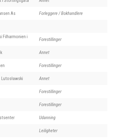
t i Stortingsgata
Annet
Hansen As
Forleggere / Bokhandlere
i Filharmonien i
Forestillinger
ik
Annet
gen
Forestillinger
d Lutosławski
Annet
Forestillinger
Forestillinger
stsenter
Udanning
Leiligheter