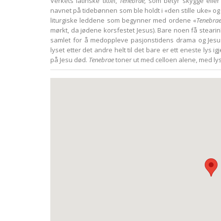
Verkets latinske tittel,
Tenebrae,
som betyr skygge eller 
navnet på tidebønnen som ble holdt i «den stille uke» og
liturgiske leddene som begynner med ordene «
Tenebrae
mørkt, da jødene korsfestet Jesus). Bare noen få steari
samlet for å medoppleve pasjonstidens drama og Jesu d
lyset etter det andre helt til det bare er ett eneste lys 
på Jesu død.
Tenebrae
toner ut med celloen alene, med ly