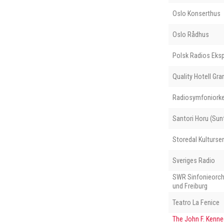
Oslo Konserthus
Oslo Rådhus
Polsk Radios Eks
Quality Hotell Gra
Radiosymfoniorke
Santori Horu (Sunt
Storedal Kulturse
Sveriges Radio
SWR Sinfonieorch
und Freiburg
Teatro La Fenice
The John F. Kenne