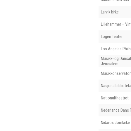
Larvik kirke
Lillehammer – Vin
Logen Teater
Los Angeles Phil
Musikk- og Dansa
Jerusalem
Musikkonservatori
Nasjonalbibliotek
Nationaltheatret
Nederlands Dans 
Nidaros domkirke