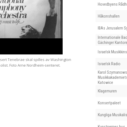
Hovedbyens Rådhu
Håkonshallen
IBAs Jerusalem S
Internationale B
Gächinger Kantore
Israelsk Musikkins
nsert Tenebrae skal spilles av Washington
Gøsta Hammarlund har 
Israelsk Radio
list. Foto Arne Nordheim-senteret.
Karol Szymanows
Musikkakademiets
Katowice
Klagemuren
Konsertpaleet
Kungliga Musikal
Kunstnernes hus