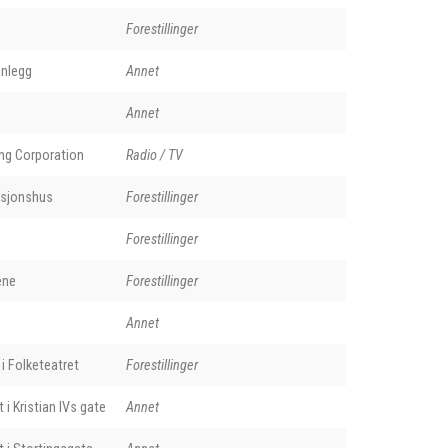
Forestillinger
anlegg
Annet
Annet
ing Corporation
Radio / TV
isjonshus
Forestillinger
Forestillinger
ene
Forestillinger
Annet
i Folketeatret
Forestillinger
 i Kristian IVs gate
Annet