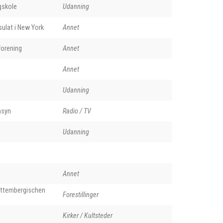
gskole
Udanning
ulat i New York
Annet
orening
Annet
Annet
Udanning
nsyn
Radio / TV
Udanning
Annet
rttembergischen
Forestillinger
Kirker / Kultsteder