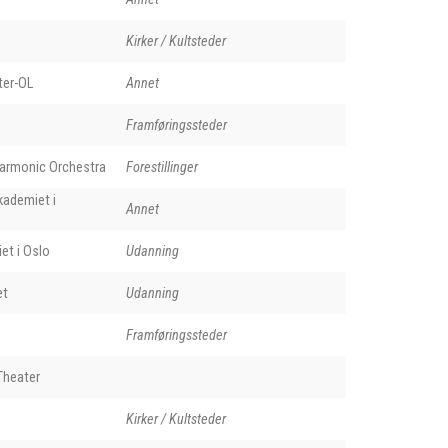
Kirker / Kultsteder
ter-OL
Annet
Framføringssteder
harmonic Orchestra
Forestillinger
kademiet i
Annet
et i Oslo
Udanning
et
Udanning
Framføringssteder
Theater
Kirker / Kultsteder