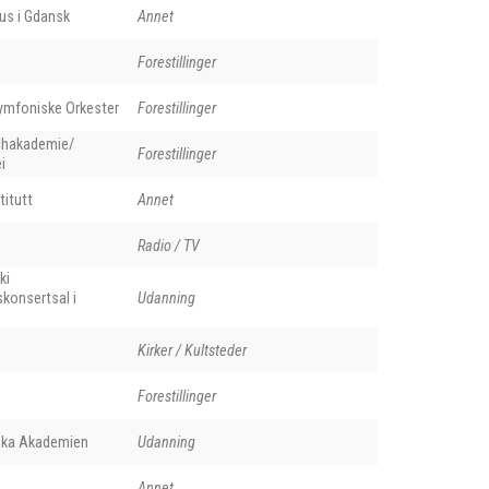
s i Gdansk
Annet
Forestillinger
ymfoniske Orkester
Forestillinger
achakademie/
Forestillinger
i
titutt
Annet
tegnet Rostropovitsj på en prøve med Det Norske Kammerorkester den 6
Radio / TV
desember 1982. Foto Arne Nordheim-senteret.
ki
konsertsal i
Udanning
Kirker / Kultsteder
Forestillinger
iska Akademien
Udanning
Annet