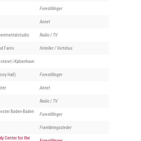
Forestillinger
Annet
perimentalstudio
Radio / TV
nd Farris
Hoteller / Vertshus
steret i København
ory Hall)
Forestillinger
nter
Annet
Radio / TV
ester Baden-Baden
Forestillinger
Framføringssteder
dy Center for the
Forestillinger