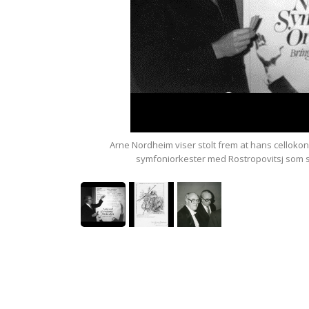
ret.
Arne Nordheim viser stolt frem at hans celloko
symfoniorkester med Rostropovitsj som so