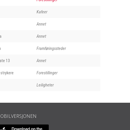
Kafeer
Annet
a
Annet
n
Framføringssteder
ate 13
Annet
strykere
Forestillinger
Leiligheter
OBILVERSJONEN