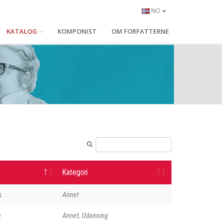
NO
KATALOG
KOMPONIST
OM FORFATTERNE
Kategori
k
Annet
e
Annet, Udanning