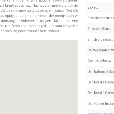
mørke, er i den kristne gudstjeneste-tradisjonen
 på langfredags natt. Navnet stammer fra ett av de
Bayreuth
 factae sunt, dum cucifixissent Jesum Judaei»
(Det ble
nlys opplyser den mørke kirken, der menigheten er
Bekkelaget rense
ødsangst. Underveis i liturgien slukkes det ene
igjen. Det føres bak alteret og skjules som et symbol
Brekstad, Ørland
set, som langsomt svinner hen i mørket.
British Broadcast
Calmeyergaten m
Concertgebouw
Den Nationale Sc
Den Norske Opera
Den Norske Opera 
Det Norske Teatret