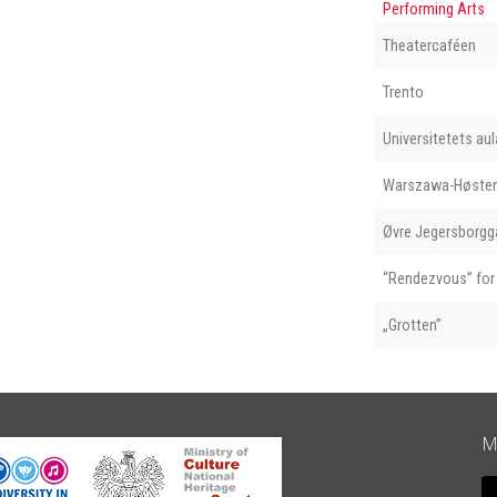
Performing Arts
Theatercaféen
Trento
Universitetets aul
Warszawa-Høste
Øvre Jegersborgg
“Rendezvous” for 
„Grotten”
M