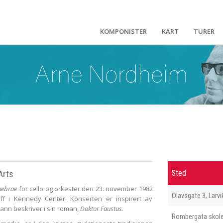
KOMPONISTER
KART
TURER
Arts
Sted
nebrae
for cello og orkester den 23. november 1982
Olavsgate 3, Larvi
ff i Kennedy Center. Konserten er inspirert av
nn beskriver i sin roman,
Doktor Faustus
.
Rombergata skol