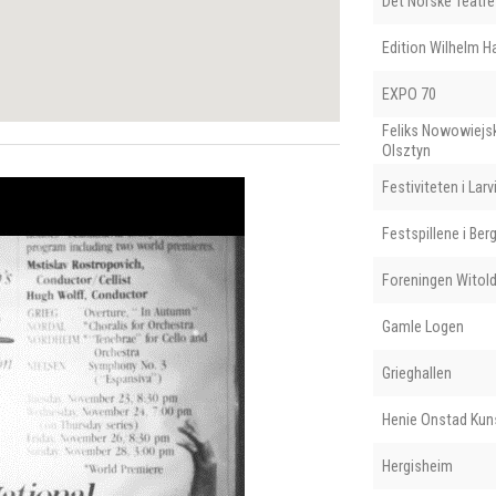
Det Norske Teatre
Edition Wilhelm 
EXPO 70
Feliks Nowowiejsk
Olsztyn
Festiviteten i Larv
Festspillene i Ber
Foreningen Witol
Gamle Logen
Grieghallen
Henie Onstad Kun
Hergisheim