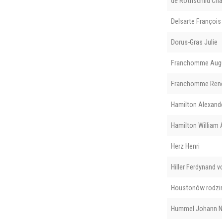
de Rothschild Cha
Delsarte François
Dorus-Gras Julie
Franchomme Aug
Franchomme Ren
Hamilton Alexand
Hamilton William 
Herz Henri
Hiller Ferdynand v
Houstonów rodzi
Hummel Johann 