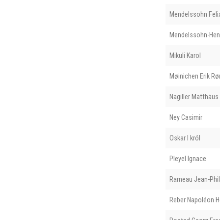
Mendelssohn Feli
Mendelssohn-Hen
Mikuli Karol
Møinichen Erik Rø
Nagiller Matthäus
Ney Casimir
Oskar I król
Pleyel Ignace
Rameau Jean-Phil
Reber Napoléon H