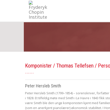
Komponister
/
Thomas Tellefsen
/ Pers
Peter Hersleb Smith
Peter Hersleb Smith (1799–1854) – sorenskriver, forfatter
i 1828. Et tilfeldig møte med Smith i Le Havre i 1843 fikk s
være Smith ble den unge komponisten kjent med familien 
(som en anerkjent pianolærer) økonomisk stabilitet. I Ho