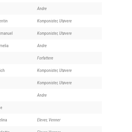
Andre
entin
Komponister, Utøvere
 Emanuel
Komponister, Utøvere
melia
Andre
Forfattere
ich
Komponister, Utøvere
Komponister, Utøvere
Andre
de
lina
Elever, Venner