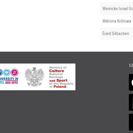
Wernicke Israel Go
Wiktoria Królowa
Érard Sébastien
M