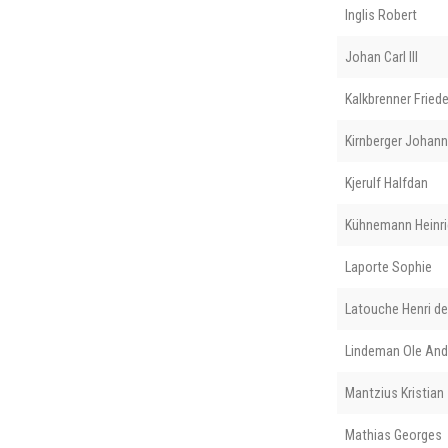
Inglis Robert
Johan Carl III
Kalkbrenner Friede
Kirnberger Johann
Kjerulf Halfdan
Kühnemann Heinri
Laporte Sophie
Latouche Henri de
Lindeman Ole And
Mantzius Kristian
Mathias Georges