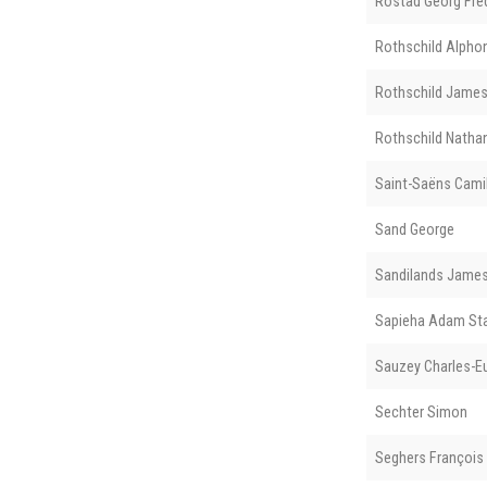
Rostad Georg Fred
Rothschild Alpho
Rothschild James
Rothschild Nathan
Saint-Saëns Camil
Sand George
Sandilands Jame
Sapieha Adam St
Sauzey Charles-E
Sechter Simon
Seghers François