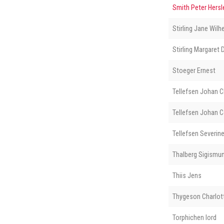
Smith Peter Hersl
Stirling Jane Wilh
Stirling Margaret
Stoeger Ernest
Tellefsen Johan C
Tellefsen Johan C
Tellefsen Severin
Thalberg Sigismu
Thiis Jens
Thygeson Charlot
Torphichen lord