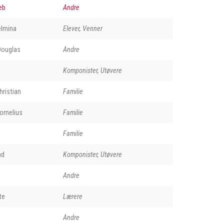
eb
Andre
elmina
Elever, Venner
 Douglas
Andre
Komponister, Utøvere
hristian
Familie
ornelius
Familie
e
Familie
nd
Komponister, Utøvere
Andre
te
Lærere
Andre