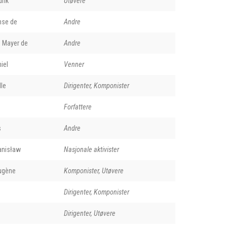
rik
Utøvere
nse de
Andre
 Mayer de
Andre
iel
Venner
le
Dirigenter, Komponister
Forfattere
s
Andre
anisław
Nasjonale aktivister
ugène
Komponister, Utøvere
Dirigenter, Komponister
Dirigenter, Utøvere