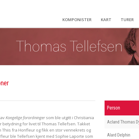
KOMPONISTER
KART
TURER
oner
Person
 av
Kongelige forordninger
som ble utgitt i Christiania
Acland Thomas D
tor betydning for livet til Thomas Tellefsen. Takket
Thiis fra Honfleur og fikk en stor vennekrets og
Alard Delphin
nfleur ble Tellefsen kjent med Sophie Laporte som