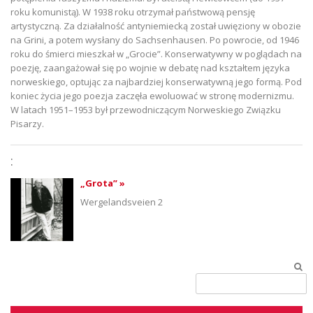
roku komunistą). W 1938 roku otrzymał państwową pensję
artystyczną. Za działalność antyniemiecką został uwięziony w obozie
na Grini, a potem wysłany do Sachsenhausen. Po powrocie, od 1946
roku do śmierci mieszkał w „Grocie”. Konserwatywny w poglądach na
poezję, zaangażował się po wojnie w debatę nad kształtem języka
norweskiego, optując za najbardziej konserwatywną jego formą. Pod
koniec życia jego poezja zaczęła ewoluować w stronę modernizmu.
W latach 1951–1953 był przewodniczącym Norweskiego Związku
Pisarzy.
:
„Grota” »
Wergelandsveien 2