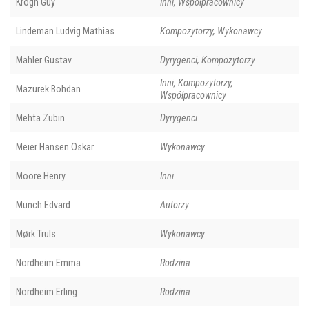
Krogh Guy
Inni, Współpracownicy
Lindeman Ludvig Mathias
Kompozytorzy, Wykonawcy
Mahler Gustav
Dyrygenci, Kompozytorzy
Inni, Kompozytorzy,
Mazurek Bohdan
Współpracownicy
Mehta Zubin
Dyrygenci
Meier Hansen Oskar
Wykonawcy
Moore Henry
Inni
Munch Edvard
Autorzy
Mørk Truls
Wykonawcy
Nordheim Emma
Rodzina
Nordheim Erling
Rodzina