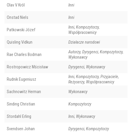
Olav V Król
Inni
Onstad Niels
Inni
Inni, Kompozytorzy,
Patkowski Józef
Współpracownicy
Quisling Vidkun
Działacze narodowi
Autorzy, Dyrygenci, Kompozytorzy,
Rae Charles Bodman
Wykonawcy
Rostropowicz Mścisław
Dyrygenci, Wykonawcy
Inni, Kompozytorzy, Przyjaciele,
Rudnik Eugeniusz
Reżyserzy, Współpracownicy
Sachnowitz Herman
Wykonawcy
Sinding Christian
Kompozytorzy
Stordahl Erling
Inni, Wykonawcy
Svendsen Johan
Dyrygenci, Kompozytorzy