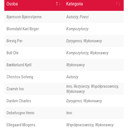
Osoba
Kategoria
Bjørnson Bjørnstjerne
Autorzy, Poeci
Blomdahl Karl-Birger
Kompozytorzy
Brevig Per
Dyrygenci, Wykonawcy
Bull Ole
Kompozytorzy, Wykonawcy
Bækkelund Kjell
Wykonawcy
Christov Solveig
Autorzy
Inni, Reżyserzy, Współpracownicy,
Cramér Ivo
Wykonawcy
Darden Charles
Dyrygenci, Wykonawcy
Debehogne Henri
Inni
Ellegaard Mogens
Współpracownicy, Wykonawcy