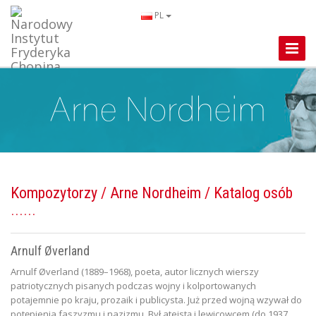
PL
Toggle
Naviga
Kompozytorzy
/
Arne Nordheim
/ Katalog osób
Arnulf Øverland
Arnulf Øverland (1889–1968), poeta, autor licznych wierszy
patriotycznych pisanych podczas wojny i kolportowanych
potajemnie po kraju, prozaik i publicysta. Już przed wojną wzywał do
potępienia faszyzmu i nazizmu. Był ateistą i lewicowcem (do 1937