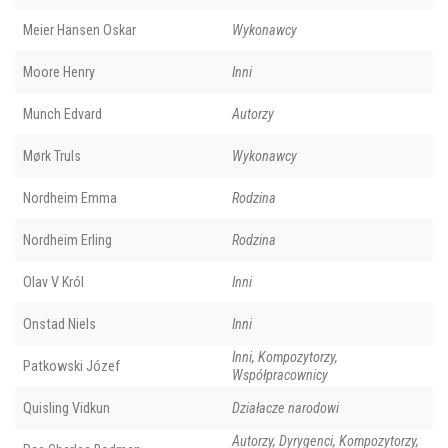
Meier Hansen Oskar
Wykonawcy
Moore Henry
Inni
Munch Edvard
Autorzy
Mørk Truls
Wykonawcy
Nordheim Emma
Rodzina
Nordheim Erling
Rodzina
Olav V Król
Inni
Onstad Niels
Inni
Inni, Kompozytorzy,
Patkowski Józef
Współpracownicy
Quisling Vidkun
Działacze narodowi
Autorzy, Dyrygenci, Kompozytorzy,