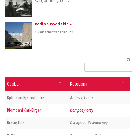
Karl Johans gate 47
Radio Szwedzkie »
Oxenstiernsgatan 20
Osoba
Kategoria
Bjørnson Bjørnstjerne
Autorzy, Poeci
Blomdahl Karl-Birger
Kompozytorzy
Brevig Per
Dyrygenci, Wykonawcy