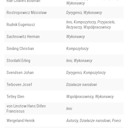
Rae Charles Bodman
Wykonawcy
Rostropowicz Mścisław
Dyrygenci, Wykonawcy
Inni, Kompozytorzy, Przyjaciele,
Rudnik Eugeniusz
Reżyserzy, Współpracownicy
Sachnowitz Herman
Wykonawcy
Sinding Christian
Kompozytorzy
Stordahl Erling
Inni, Wykonawcy
Svendsen Johan
Dyrygenci, Kompozytorzy
Terboven Josef
Działacze narodowi
Tetley Glen
Współpracownicy, Wykonawcy
von Linstow Hans Ditlev
Inni
Franciscus
Wergeland Henrik
Autorzy, Działacze narodowi, Poeci