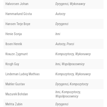
Halvorsen Johan
Dyrygenci, Wykonawcy
Hammarlund Gösta
Autorzy
Hansen Terje Boye
Dyrygenci
Henie Sonja
Inni
Ibsen Henrik
Autorzy, Poeci
Krauze Zygmunt
Kompozytorzy, Wykonawcy
Krogh Guy
Inni, Współpracownicy
Lindeman Ludvig Mathias
Kompozytorzy, Wykonawcy
Mahler Gustav
Dyrygenci, Kompozytorzy
Inni, Kompozytorzy,
Mazurek Bohdan
Współpracownicy
Mehta Zubin
Dyrygenci