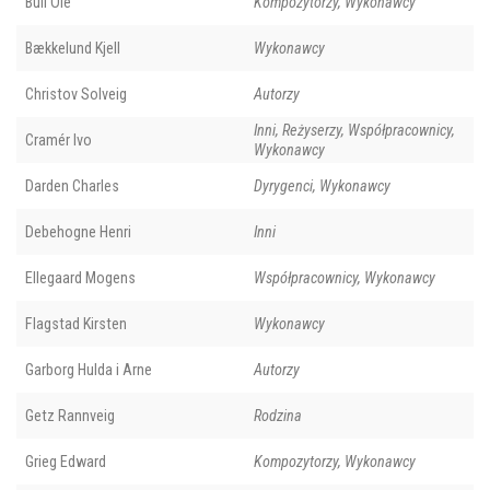
Bull Ole
Kompozytorzy, Wykonawcy
Bækkelund Kjell
Wykonawcy
Christov Solveig
Autorzy
Inni, Reżyserzy, Współpracownicy,
Cramér Ivo
Wykonawcy
Darden Charles
Dyrygenci, Wykonawcy
Debehogne Henri
Inni
Ellegaard Mogens
Współpracownicy, Wykonawcy
Flagstad Kirsten
Wykonawcy
Garborg Hulda i Arne
Autorzy
Getz Rannveig
Rodzina
Grieg Edward
Kompozytorzy, Wykonawcy