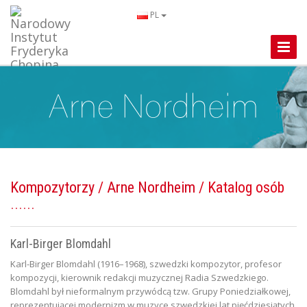
PL
Toggle
Naviga
Kompozytorzy
/
Arne Nordheim
/ Katalog osób
Karl-Birger Blomdahl
Karl-Birger Blomdahl (1916–1968), szwedzki kompozytor, profesor
kompozycji, kierownik redakcji muzycznej Radia Szwedzkiego.
Blomdahl był nieformalnym przywódcą tzw. Grupy Poniedziałkowej,
reprezentującej modernizm w muzyce szwedzkiej lat pięćdziesiątych.