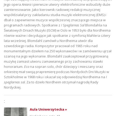
Jego opera
Aniara
i pierwsze utwory elektrofoniczne wzbudziły duże
zainteresowanie. Jako kierownik radiowej redakcji muzycznej
współdziałał przy zakładaniu studia muzyki elektronicznej (EMS) i
dbał o zapewnienie muzyce współczesnej znaczącego miejsca w
programach radiowych. Spotkanie z
I
Speglarnas Sal
Blomdahla na
Światowych Dniach Muzyki (ISCM) w Oslo w 1953 było dla Nordheima
równie ważne i decydujące jak spotkanie z symfonią Mahlera cztery
lata wcześniej. Blomdahl zamówił u Nordheima utwór dla
szwedzkiego radia. Kompozytor pracował od 1965 roku nad
monumentalnym dziełem na 250 wykonawców i w zamówieniu ujrzał
szansę na jego wykonanie. Blomdahl zaakceptował przygotowaną
muzykę zamiast utworu zamawianego przy zachowaniu stawki
honorarium.
Eco
na sopran solo, chór dziecięcy i mieszany oraz
orkiestrę miał swoją prapremierę podczas Nordyckich Dni Muzyki w
Sztokholmie w 1968 roku i okazał się odpowiedzią Nordheima na
I
speglarnas sal.
Za to dzieło Nordheim otrzymał nagrodę Rady
Nordyckiej.
:
Aula Uniwersytecka »