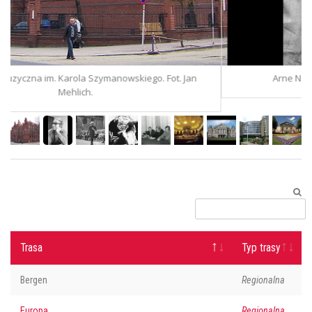
ego. Fot. Jan
Arne Nordheim. Centrum Arnego Nordheim
Trasa
Typ trasy
Bergen
Regionalna
Europa
Regionalna