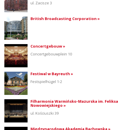
ul. Zacisze 3
British Broadcasting Corporation »
Concertgebouw »
Concertgebouwplein 10
Festiwal w Bayreuth »
Festspielhügel 1-2
Filharmonia Warmińsko-Mazurska im. Feliksa
Nowowiejskiego »
ul. Kościuszki 39
Międzynarodowa Akademia Bachowska »