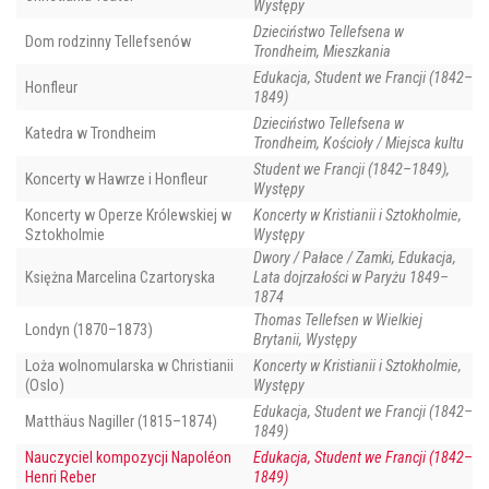
Występy
Dzieciństwo Tellefsena w
Dom rodzinny Tellefsenów
Trondheim, Mieszkania
Edukacja, Student we Francji (1842–
Honfleur
1849)
Dzieciństwo Tellefsena w
Katedra w Trondheim
Trondheim, Kościoły / Miejsca kultu
Student we Francji (1842–1849),
Koncerty w Hawrze i Honfleur
Występy
Koncerty w Operze Królewskiej w
Koncerty w Kristianii i Sztokholmie,
Sztokholmie
Występy
Dwory / Pałace / Zamki, Edukacja,
Księżna Marcelina Czartoryska
Lata dojrzałości w Paryżu 1849–
1874
Thomas Tellefsen w Wielkiej
Londyn (1870–1873)
Brytanii, Występy
Loża wolnomularska w Christianii
Koncerty w Kristianii i Sztokholmie,
(Oslo)
Występy
Edukacja, Student we Francji (1842–
Matthäus Nagiller (1815–1874)
1849)
Nauczyciel kompozycji Napoléon
Edukacja, Student we Francji (1842–
Henri Reber
1849)