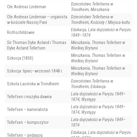
Dzieciństwo Tellefsena w
Ole Andreas Lindeman
Trondheim, Mieszkania
Ole Andreas Lindeman – organista
Dzieciństwo Tellefsena w
w kościele Naszej Pani
Trondheim, Kościoły / Miejsca kultu
Edukacja, Lata dojrzałości w Paryżu
Rothschildowie
1849–1874
Sir Thomas Dyke Acland i Thomas
Mieszkania, Thomas Tellefsen w
Dyke Acland Tellefsen
Wielkiej Brytanii
Mieszkania, Thomas Tellefsen w
Szkocja (1850)
Wielkiej Brytanii
Mieszkania, Thomas Tellefsen w
Szkocja: lipiec–wrzesień 1848 r.
Wielkiej Brytanii
Dzieciństwo Tellefsena w
Szkoła Łacińska w Trondheim
Trondheim, Edukacja
Lata dojrzałości w Paryżu 1849–
Tellefsen i muzyka dawna
1874, Występy
Lata dojrzałości w Paryżu 1849–
Tellefsen – kameralista
1874, Występy
Lata dojrzałości w Paryżu 1849–
Tellefsen – kompozytor
1874
Edukacja, Lata dojrzałości w Paryżu
Tellefsen – pedagog