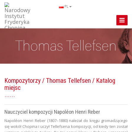
PL
Toggle
Naviga
Kompozytorzy
/
Thomas Tellefsen
/ Katalog
miejsc
Nauczyciel kompozycji Napoléon Henri Reber
Napoléon Henri Reber (1807–1880) należał do kręgu gromadzącego
się wokół Chopina i uczył Tellefsena kompozycji, od kiedy ten został