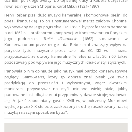
uczniem polskiego twórcy. Do tej samej klasy u Rebera uczęszczał
również inny uczeń Chopina, Karol Mikuli (1821–1897).
Henri Reber pisał dużo muzyki kameralnej i komponował pieśni do
poezji francuskiej. To on zinstrumentował marsz żałobny Chopina,
wykonywany na jego pogrzebie. Od 1851 r. był profesorem harmonii,
a od 1862 r. – profesorem kompozycji w Konserwatorium Paryskim.
Jego podręcznik
Traité d’harmonie
(1862) stosowano w
Konserwatorium przez długie lata. Reber miał znaczący wpływ na
paryskie życie muzyczne przez całe lata 60. XIX w. – można
przypuszczać, że utwory kameralne Tellefsena z lat 50. i 60. także
pozostawały pod wpływem jego muzycznych ideałów stylistycznych.
Panowała o nim opinia, że jako muzyk miał bardzo konserwatywne
poglądy. Saint-Säens, który go dobrze znał, pisał: „Ze swoją
predylekcją do przeszłości i wykwintnymi, wręcz dworskimi
manierami przywoływał na myśl minione wieki; białe, jakby
pudrowane loki i długi surdut przypominały dawne stroje; wydawało
się, że jakiś zapomniany gość z XVIII w., współczesny Mozartowi,
wędruje przez XIX stulecie, zaskoczony i trochę zaszokowany naszą
muzyką i naszym sposobem bycia”.