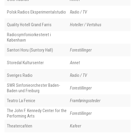
Polsk Radios Eksperimentalstudio
Radio / TV
Quality Hotell Grand Farris
Hoteller / Vertshus
Radiosymfoniorkesteret i
København
Santori Horu (Suntory Hall)
Forestillinger
Storedal Kultursenter
Annet
Sveriges Radio
Radio / TV
SWR Sinfonieorchester Baden-
Forestillinger
Baden und Freiburg
Teatro La Fenice
Framføringssteder
The John F. Kennedy Center for the
Forestillinger
Performing Arts
Theatercaféen
Kafeer