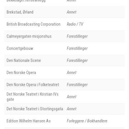
Bekkelaget renseanlegg
Annet
Brekstad, Ørland
Annet
British Broadcasting Corporation
Radio / TV
Calmeyergaten misjonshus
Forestillinger
Concertgebouw
Forestillinger
Den Nationale Scene
Forestillinger
Den Norske Opera
Annet
Den Norske Opera i Folketeatret
Forestillinger
Det Norske Teatret i Kristian IVs
Annet
gate
Det Norske Teatret i Stortingsgata
Annet
Edition Wilhelm Hansen As
Forleggere / Bokhandlere