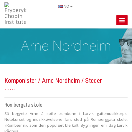
NO
Toggle
Naviga
Komponister
/
Arne Nordheim
/ Steder
Rombergata skole
Så begynte Arne å spille trombone i Larvik guttemusikkorps.
Notekurset og musikkøvelsene fant sted på Romberggata skole,
«Rombær´n», som den populært ble kalt. Bygningen er i dag Larvik
Rådhus.