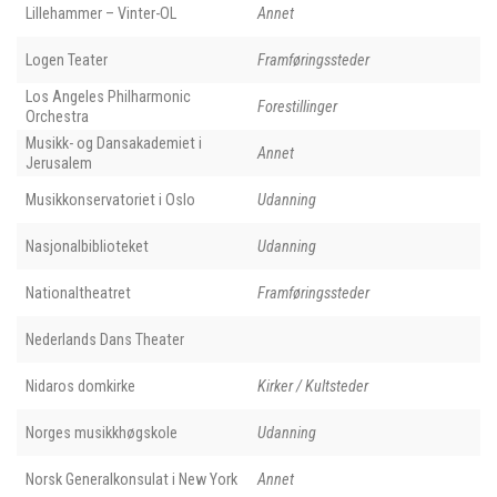
Lillehammer – Vinter-OL
Annet
Logen Teater
Framføringssteder
Los Angeles Philharmonic
Forestillinger
Orchestra
Musikk- og Dansakademiet i
Annet
Jerusalem
Musikkonservatoriet i Oslo
Udanning
Nasjonalbiblioteket
Udanning
Nationaltheatret
Framføringssteder
Nederlands Dans Theater
Nidaros domkirke
Kirker / Kultsteder
Norges musikkhøgskole
Udanning
Norsk Generalkonsulat i New York
Annet