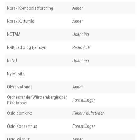
Norsk Komponistforening
Annet
Norsk Kulturråd
Annet
NOTAM
Udanning
NRK, radio og fjernsyn
Radio / TV
NTNU
Udanning
Ny Musikk
Observatoriet
Annet
Orchester der Württembergischen
Forestillinger
Staatsoper
Oslo domkirke
Kirker / Kultsteder
Oslo Konserthus
Forestillinger
Oslo Rådhus
Annet