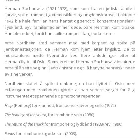
Herman Sachnowitz (1921-1978), som kom fra en jødisk familie i
Larvik, spilte trompet i guttemusikken og ungdomskorpset. I oktober
1942 ble hele familien hans hentet og sendt til konsentrasjonsleir i
Tyskland. Syv familiemedlemmer døde, bare Herman kom tilbake.
Han ble reddet, fordi han spilte trompet i fangeorkesteret.
Arne Nordheim stod sammen med med korpset og spilte på
jernbanestasjonen, da Herman kom hjem etter krigslutt. De to
musikantene møtte hverandre ved flere anledninger etter at
Herman flyttet til Oslo. Samværet med Herman Sachnowitz inspirerte
Arne til å sette seg inn i jødisk historie og til å benytte hebraisk i noen
av sine verker.
Nordheim sluttet å spille trombone, da han flyttet til Oslo, men
erfaringen med trombonen gjorde at han senere sørget for å gi
instrumentet et spennende og morsomt repertoar:
Help
(Pomocy) for klarinett, trombone, klaver og cello (1972)
The hunting of the snark
, for trombone solo (1980)
The return of the snark
for trombone og lydbånd (1988/rev. 1990)
Fonos
for trombone og orkester (2003).