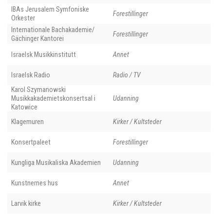
IBAs Jerusalem Symfoniske
Forestillinger
Orkester
Internationale Bachakademie/
Forestillinger
Gächinger Kantorei
Israelsk Musikkinstitutt
Annet
Israelsk Radio
Radio / TV
Karol Szymanowski
Musikkakademietskonsertsal i
Udanning
Katowice
Klagemuren
Kirker / Kultsteder
Konsertpaleet
Forestillinger
Kungliga Musikaliska Akademien
Udanning
Kunstnernes hus
Annet
Larvik kirke
Kirker / Kultsteder