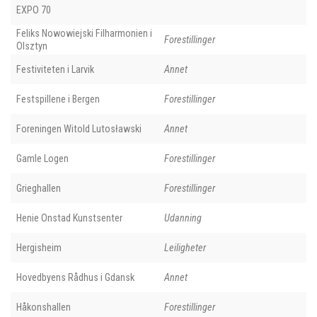
EXPO 70
Feliks Nowowiejski Filharmonien i
Forestillinger
Olsztyn
Festiviteten i Larvik
Annet
Festspillene i Bergen
Forestillinger
Foreningen Witold Lutosławski
Annet
Gamle Logen
Forestillinger
Grieghallen
Forestillinger
Henie Onstad Kunstsenter
Udanning
Hergisheim
Leiligheter
Hovedbyens Rådhus i Gdansk
Annet
Håkonshallen
Forestillinger