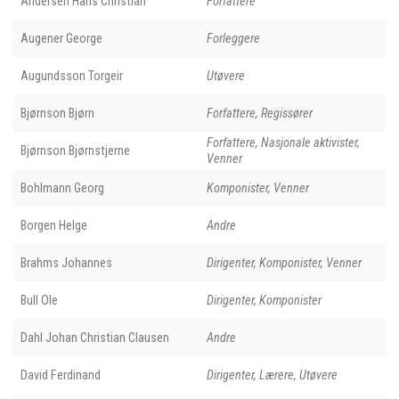
Andersen Hans Christian
Forfattere
Augener George
Forleggere
Augundsson Torgeir
Utøvere
Bjørnson Bjørn
Forfattere, Regissører
Forfattere, Nasjonale aktivister,
Bjørnson Bjørnstjerne
Venner
Bohlmann Georg
Komponister, Venner
Borgen Helge
Andre
Brahms Johannes
Dirigenter, Komponister, Venner
Bull Ole
Dirigenter, Komponister
Dahl Johan Christian Clausen
Andre
David Ferdinand
Dirigenter, Lærere, Utøvere