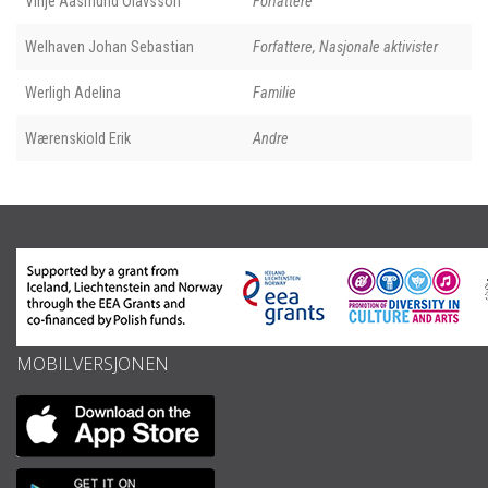
Vinje Aasmund Olavsson
Forfattere
Welhaven Johan Sebastian
Forfattere, Nasjonale aktivister
Werligh Adelina
Familie
Wærenskiold Erik
Andre
MOBILVERSJONEN