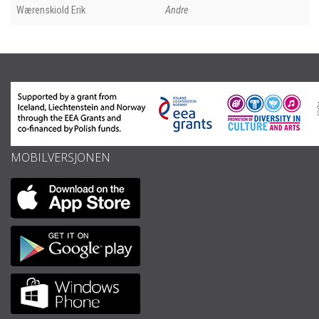
Wærenskiold Erik
Andre
MOBILVERSJONEN