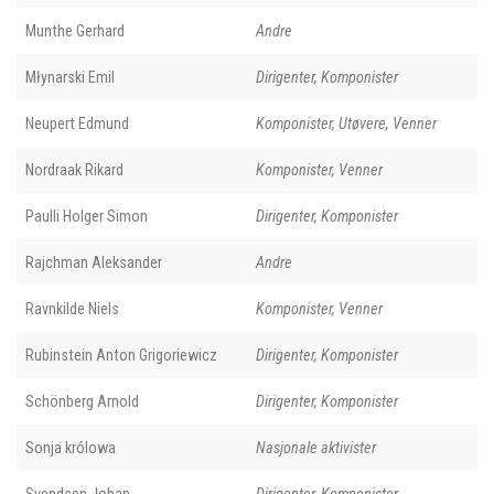
Munthe Gerhard
Andre
Młynarski Emil
Dirigenter, Komponister
Neupert Edmund
Komponister, Utøvere, Venner
Nordraak Rikard
Komponister, Venner
Paulli Holger Simon
Dirigenter, Komponister
Rajchman Aleksander
Andre
Ravnkilde Niels
Komponister, Venner
Rubinstein Anton Grigoriewicz
Dirigenter, Komponister
Schönberg Arnold
Dirigenter, Komponister
Sonja królowa
Nasjonale aktivister
Svendsen Johan
Dirigenter, Komponister