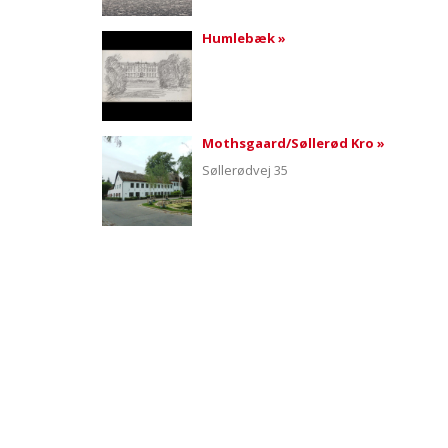
Humlebæk »
Mothsgaard/Søllerød Kro »
Søllerødvej 35