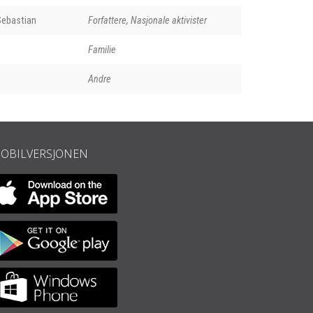
ebastian
Forfattere, Nasjonale aktivister
Familie
Andre
OBILVERSJONEN