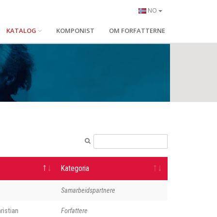
NO
KATALOG
KOMPONIST
OM FORFATTERNE
Kategoria
Samarbeidspartnere
ristian
Forfattere