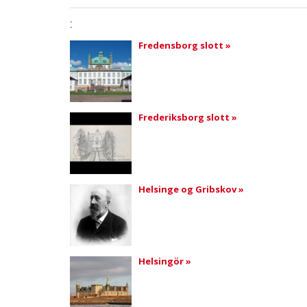
:
Fredensborg slott »
Frederiksborg slott »
Helsinge og Gribskov »
Helsingör »