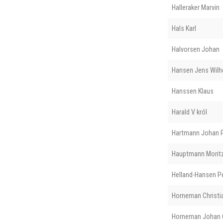
Halleraker Marvin
Hals Karl
Halvorsen Johan
Hansen Jens Wilh
Hanssen Klaus
Harald V król
Hartmann Johan P
Hauptmann Morit
Helland-Hansen P
Horneman Christi
Horneman Johan O