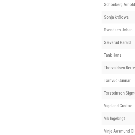
Schönberg Arnold
Sonja królowa
Svendsen Johan
Sæverud Harald
Tank Hans
Thorvaldsen Berte
Tornvud Gunnar
Torsteinson Sigm
Vigeland Gustav
Vik Ingebrigt
Vinje Aasmund O