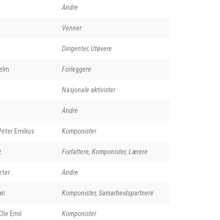
Andre
Venner
Dirigenter, Utøvere
elm
Forleggere
Nasjonale aktivister
Andre
eter Emilius
Komponister
z
Forfattere, Komponister, Lærere
eter
Andre
an
Komponister, Samarbeidspartnere
le Emil
Komponister