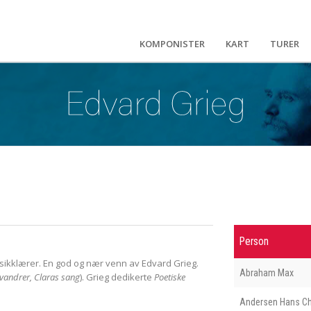
KOMPONISTER
KART
TURER
Person
sikklærer. En god og nær venn av Edvard Grieg.
Abraham Max
n vandrer, Claras sang
). Grieg dedikerte
Poetiske
Andersen Hans Ch