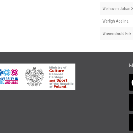
Welhaven Johan S
Werligh Adelina
Wærenskiold Erik
M