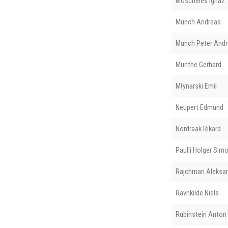
Moscheles Ignaz
Munch Andreas
Munch Peter And
Munthe Gerhard
Młynarski Emil
Neupert Edmund
Nordraak Rikard
Paulli Holger Sim
Rajchman Aleksa
Ravnkilde Niels
Rubinstein Anton 