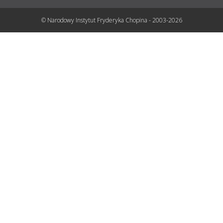
© Narodowy Instytut Fryderyka Chopina - 2003-2026