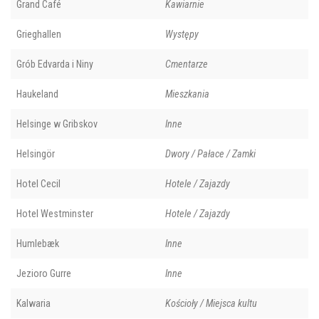
Grand Café
Kawiarnie
Grieghallen
Występy
Grób Edvarda i Niny
Cmentarze
Haukeland
Mieszkania
Helsinge w Gribskov
Inne
Helsingör
Dwory / Pałace / Zamki
Hotel Cecil
Hotele / Zajazdy
Hotel Westminster
Hotele / Zajazdy
Humlebæk
Inne
Jezioro Gurre
Inne
Kalwaria
Kościoły / Miejsca kultu