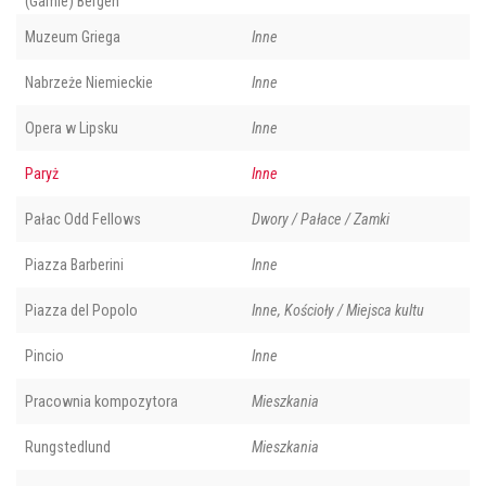
(Gamle) Bergen
Muzeum Griega
Inne
Nabrzeże Niemieckie
Inne
Opera w Lipsku
Inne
Paryż
Inne
Pałac Odd Fellows
Dwory / Pałace / Zamki
Piazza Barberini
Inne
Piazza del Popolo
Inne, Kościoły / Miejsca kultu
Pincio
Inne
Pracownia kompozytora
Mieszkania
Rungstedlund
Mieszkania