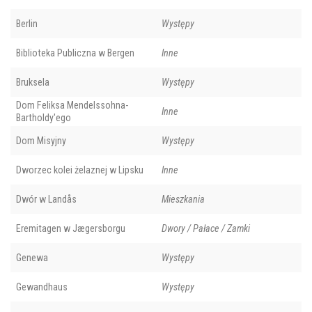
Berlin
Występy
Biblioteka Publiczna w Bergen
Inne
Bruksela
Występy
Dom Feliksa Mendelssohna-
Inne
Bartholdy'ego
Dom Misyjny
Występy
Dworzec kolei żelaznej w Lipsku
Inne
Dwór w Landås
Mieszkania
Eremitagen w Jægersborgu
Dwory / Pałace / Zamki
Genewa
Występy
Gewandhaus
Występy