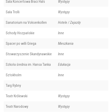
Sala Koncertowa Braci Hals
Występy
Sala Trolli
Występy
Sanatorium na Voksenkollen
Hotele / Zajazdy
Schody Hiszpańskie
Inne
Spacer po willi Griega
Mieszkania
Stowarzyszenie Skandynawskie
Inne
Szkoła średnia im. Hansa Tanka
Edukacja
Sztokholm
Inne
Targ Rybny
Teatr Królewski
Występy
Teatr Narodowy
Występy