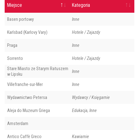
Miejsce
Kategoria
Basen portowy
Inne
Karlsbad (Karlovy Vary)
Hotele / Zajazdy
Praga
Inne
Sorrento
Hotele / Zajazdy
Stare Miasto ze Starym Ratuszem
Inne
w Lipsku
Villefranche-sur-Mer
Inne
Wydawnictwo Petersa
Wydawcy / Księgarnie
Aleja do Muzeum Griega
Edukacja, Inne
Amsterdam
Antico Caffè Greco
Kawiarnie