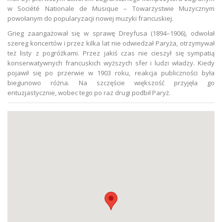
w Société Nationale de Musique – Towarzystwie Muzycznym
powołanym do popularyzacji nowej muzyki francuskiej.
Grieg zaangażował się w sprawę Dreyfusa (1894–1906), odwołał
szereg koncertów i przez kilka lat nie odwiedzał Paryża, otrzymywał
też listy z pogróżkami. Przez jakiś czas nie cieszył się sympatią
konserwatywnych francuskich wyższych sfer i ludzi władzy. Kiedy
pojawił się po przerwie w 1903 roku, reakcja publiczności była
biegunowo różna. Na szczęście większość przyjęła go
entuzjastycznie, wobec tego po raz drugi podbił Paryż.