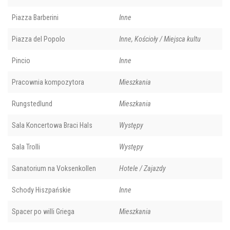
Piazza Barberini
Inne
Piazza del Popolo
Inne, Kościoły / Miejsca kultu
Pincio
Inne
Pracownia kompozytora
Mieszkania
Rungstedlund
Mieszkania
Sala Koncertowa Braci Hals
Występy
Sala Trolli
Występy
Sanatorium na Voksenkollen
Hotele / Zajazdy
Schody Hiszpańskie
Inne
Spacer po willi Griega
Mieszkania