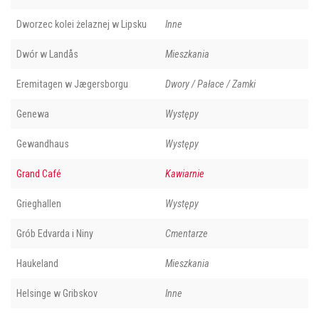
Dworzec kolei żelaznej w Lipsku
Inne
Dwór w Landås
Mieszkania
Eremitagen w Jægersborgu
Dwory / Pałace / Zamki
Genewa
Występy
Gewandhaus
Występy
Grand Café
Kawiarnie
Grieghallen
Występy
Grób Edvarda i Niny
Cmentarze
Haukeland
Mieszkania
Helsinge w Gribskov
Inne