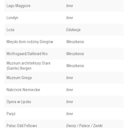
Lago Maggiore
Inne
Londyn
Inne
Loża
Edukacja
Miejski dom rodziny Griegów
Mieszkania
Mothsgaard/Søllerød Kro
Mieszkania
Muzeum architektury Stare
Mieszkania
(Gamle) Bergen
Muzeum Griega
Inne
Nabrzeże Niemieckie
Inne
Opera w Lipsku
Inne
Paryż
Inne
Pałac Odd Fellows
Dwory / Pałace / Zamki