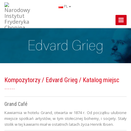
PL
Toggle
Naviga
Kompozytorzy
/
Edvard Grieg
/ Katalog miejsc
Grand Café
Kawiarnia w hotelu Grand, otwarta w 1874 r. Od początku ulubione
miejsce spotkań artystów, w tym stołecznej bohemy, i socjety. Stały
stolik w tej kawiarni miał w ostatnich latach życia Henrik Ibsen.