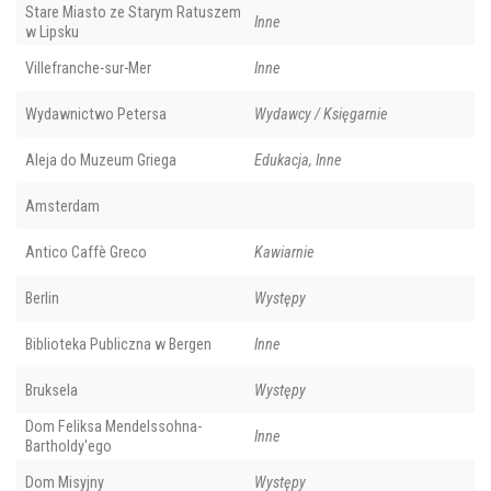
Stare Miasto ze Starym Ratuszem
Inne
w Lipsku
Villefranche-sur-Mer
Inne
Wydawnictwo Petersa
Wydawcy / Księgarnie
Aleja do Muzeum Griega
Edukacja, Inne
Amsterdam
Antico Caffè Greco
Kawiarnie
Berlin
Występy
Biblioteka Publiczna w Bergen
Inne
Bruksela
Występy
Dom Feliksa Mendelssohna-
Inne
Bartholdy'ego
Dom Misyjny
Występy