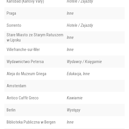
Karlsbad (Karlovy Vary)
Hotele / Zajazdy
Praga
Inne
Sorrento
Hotele / Zajazdy
Stare Miasto ze Starym Ratuszem
Inne
w Lipsku
Villefranche-sur-Mer
Inne
Wydawnictwo Petersa
Wydawcy / Księgarnie
Aleja do Muzeum Griega
Edukacja, Inne
Amsterdam
Antico Caffè Greco
Kawiarnie
Berlin
Występy
Biblioteka Publiczna w Bergen
Inne