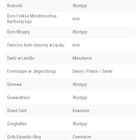
Bruksela
Występy
Dom Feliksa Mendelssohna-
Inne
Bartholdy'ego
Dom Misyjny
Występy
Dworzec kolei żelaznej w Lipsku
Inne
Dwór w Landås
Mieszkania
Eremitagen w Jægersborgu
Dwory / Pałace / Zamki
Genewa
Występy
Gewandhaus
Występy
Grand Café
Kawiarnie
Grieghallen
Występy
Grób Edvarda i Niny
Cmentarze