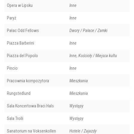
Opera w Lipsku
Inne
Paryż
Inne
Pałac Odd Fellows
Dwory / Pałace / Zamki
Piazza Barberini
Inne
Piazza del Popolo
Inne, Kościoły / Miejsca kultu
Pincio
Inne
Pracownia kompozytora
Mieszkania
Rungstedlund
Mieszkania
Sala Koncertowa Braci Hals
Występy
Sala Trolli
Występy
Sanatorium na Voksenkollen
Hotele / Zajazdy