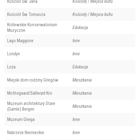
Kościół Św. Jana
Kościoły / Miejsca kultu
Kościół Św. Tomasza
Kościoły / Miejsca kultu
Królewskie Konserwatorium
Edukacja
Muzyczne
Lago Maggiore
Inne
Londyn
Inne
Loża
Edukacja
Miejski dom rodziny Griegów
Mieszkania
Mothsgaard/Søllerød Kro
Mieszkania
Muzeum architektury Stare
Mieszkania
(Gamle) Bergen
Muzeum Griega
Inne
Nabrzeże Niemieckie
Inne