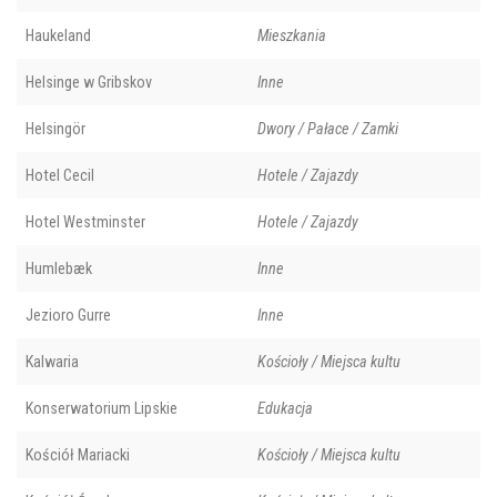
Haukeland
Mieszkania
Helsinge w Gribskov
Inne
Helsingör
Dwory / Pałace / Zamki
Hotel Cecil
Hotele / Zajazdy
Hotel Westminster
Hotele / Zajazdy
Humlebæk
Inne
Jezioro Gurre
Inne
Kalwaria
Kościoły / Miejsca kultu
Konserwatorium Lipskie
Edukacja
Kościół Mariacki
Kościoły / Miejsca kultu