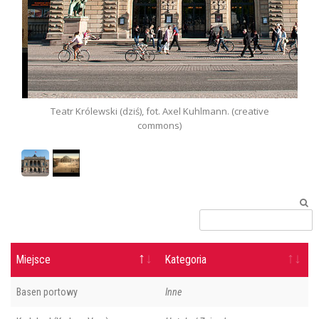
ons)
Teatr Królewski (dziś), fot. Axel Kuhlmann. (creative
Tea
commons)
Miejsce
Kategoria
Basen portowy
Inne