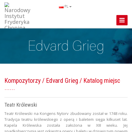
PL
Toggle
Naviga
Kompozytorzy
/
Edvard Grieg
/ Katalog miejsc
Teatr Królewski
Teatr Królewski na Kongens Nytorv zbudowany został w 1748 roku.
Tradycja teatru królewskiego z operą i baletem sięga kilkuset lat.
Kapela Królewska została założona w XIII wieku. Jej
spadkobierczynią jest orkiestra opery i baletu w dzisiejszym nowym