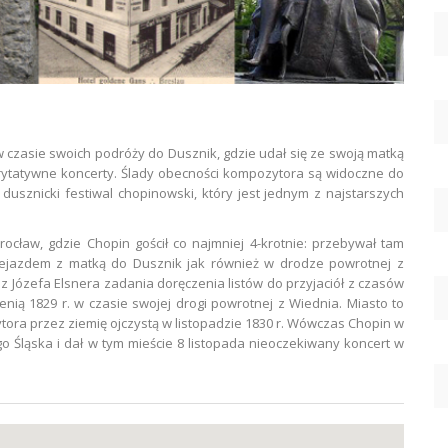
 w czasie swoich podróży do Dusznik, gdzie udał się ze swoją matką
rytatywne koncerty. Ślady obecności kompozytora są widoczne do
dusznicki festiwal chopinowski, który jest jednym z najstarszych
cław, gdzie Chopin gościł co najmniej 4-krotnie: przebywał tam
przejazdem z matką do Dusznik jak również w drodze powrotnej z
 Józefa Elsnera zadania doręczenia listów do przyjaciół z czasów
enią 1829 r. w czasie swojej drogi powrotnej z Wiednia. Miasto to
ytora przez ziemię ojczystą w listopadzie 1830 r. Wówczas Chopin w
o Śląska i dał w tym mieście 8 listopada nieoczekiwany koncert w