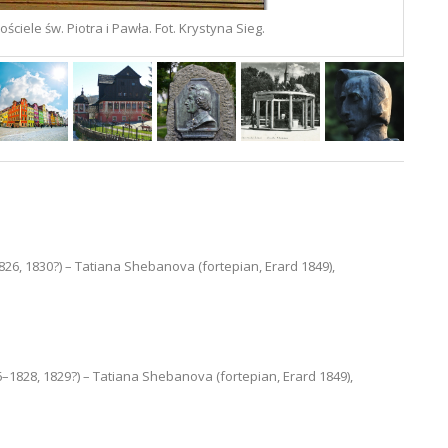
ciele św. Piotra i Pawła. Fot. Krystyna Sieg.
826, 1830?) – Tatiana Shebanova (fortepian, Erard 1849),
6–1828, 1829?) – Tatiana Shebanova (fortepian, Erard 1849),