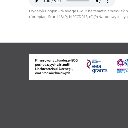
Fryderyk Chopin – Wariacje E–dur na temat niemieckiek 
(fortepian, Erard 1849), NIFCCD018, (C)(P) Narodowy Insty