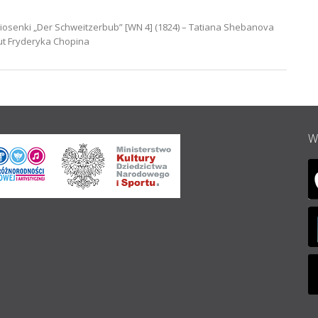
piosenki „Der Schweitzerbub” [WN 4] (1824) – Tatiana Shebanova
tut Fryderyka Chopina
W