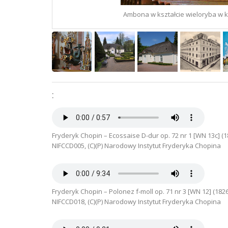
Ambona w kształcie wieloryba w koś
:
Fryderyk Chopin – Ecossaise D-dur op. 72 nr 1 [WN 13c] (1
NIFCCD005, (C)(P) Narodowy Instytut Fryderyka Chopina
Fryderyk Chopin – Polonez f-moll op. 71 nr 3 [WN 12] (182
NIFCCD018, (C)(P) Narodowy Instytut Fryderyka Chopina