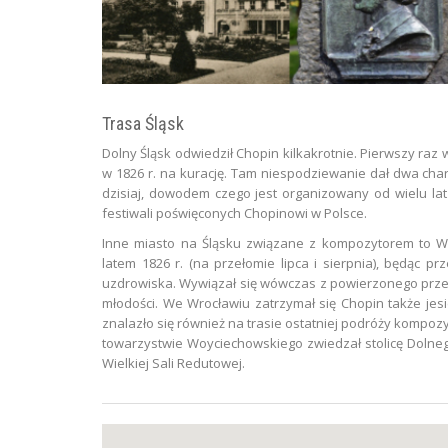
Trasa Śląsk
Dolny Śląsk odwiedził Chopin kilkakrotnie. Pierwszy raz
w 1826 r. na kurację. Tam niespodziewanie dał dwa cha
dzisiaj, dowodem czego jest organizowany od wielu lat 
festiwali poświęconych Chopinowi w Polsce.
Inne miasto na Śląsku związane z kompozytorem to Wro
latem 1826 r. (na przełomie lipca i sierpnia), będąc 
uzdrowiska. Wywiązał się wówczas z powierzonego przez
młodości. We Wrocławiu zatrzymał się Chopin także jesi
znalazło się również na trasie ostatniej podróży kompoz
towarzystwie Woyciechowskiego zwiedzał stolicę Dolneg
Wielkiej Sali Redutowej.