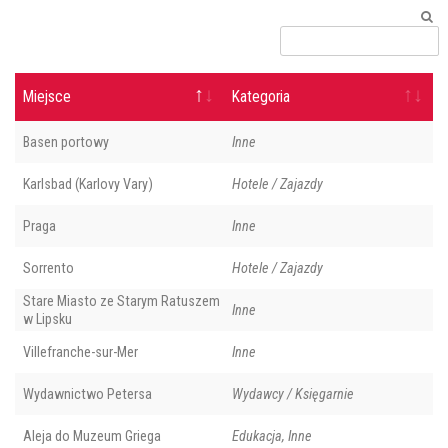
Miejsce
Kategoria
Basen portowy
Inne
Karlsbad (Karlovy Vary)
Hotele / Zajazdy
Praga
Inne
Sorrento
Hotele / Zajazdy
Stare Miasto ze Starym Ratuszem
Inne
w Lipsku
Villefranche-sur-Mer
Inne
Wydawnictwo Petersa
Wydawcy / Księgarnie
Aleja do Muzeum Griega
Edukacja, Inne