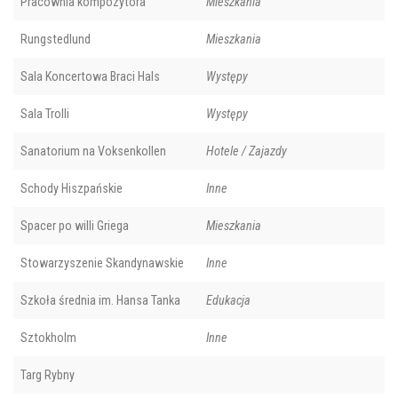
Pracownia kompozytora
Mieszkania
Rungstedlund
Mieszkania
Sala Koncertowa Braci Hals
Występy
Sala Trolli
Występy
Sanatorium na Voksenkollen
Hotele / Zajazdy
Schody Hiszpańskie
Inne
Spacer po willi Griega
Mieszkania
Stowarzyszenie Skandynawskie
Inne
Szkoła średnia im. Hansa Tanka
Edukacja
Sztokholm
Inne
Targ Rybny