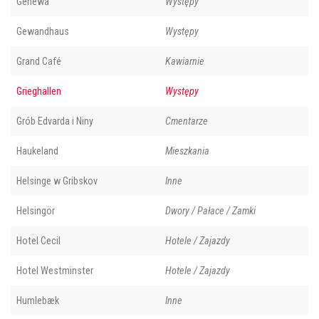
Genewa
Występy
Gewandhaus
Występy
Grand Café
Kawiarnie
Grieghallen
Występy
Grób Edvarda i Niny
Cmentarze
Haukeland
Mieszkania
Helsinge w Gribskov
Inne
Helsingör
Dwory / Pałace / Zamki
Hotel Cecil
Hotele / Zajazdy
Hotel Westminster
Hotele / Zajazdy
Humlebæk
Inne