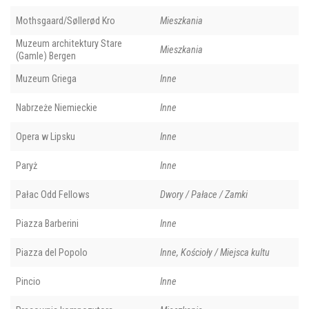
Mothsgaard/Søllerød Kro
Mieszkania
Muzeum architektury Stare
Mieszkania
(Gamle) Bergen
Muzeum Griega
Inne
Nabrzeże Niemieckie
Inne
Opera w Lipsku
Inne
Paryż
Inne
Pałac Odd Fellows
Dwory / Pałace / Zamki
Piazza Barberini
Inne
Piazza del Popolo
Inne, Kościoły / Miejsca kultu
Pincio
Inne