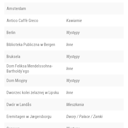
Amsterdam
Antico Caffè Greco
Kawiarnie
Berlin
Występy
Biblioteka Publiczna w Bergen
Inne
Bruksela
Występy
Dom Feliksa Mendelssohna-
Inne
Bartholdy'ego
Dom Misyjny
Występy
Dworzec kolei żelaznej w Lipsku
Inne
Dwór w Landås
Mieszkania
Eremitagen w Jægersborgu
Dwory / Pałace / Zamki