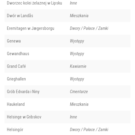
Dworzec kolei żelaznej w Lipsku
Inne
Dwór w Landås
Mieszkania
Eremitagen w Jægersborgu
Dwory / Pałace / Zamki
Genewa
Występy
Gewandhaus
Występy
Grand Café
Kawiarnie
Grieghallen
Występy
Grób Edvarda i Niny
Cmentarze
Haukeland
Mieszkania
Helsinge w Gribskov
Inne
Helsingör
Dwory / Pałace / Zamki