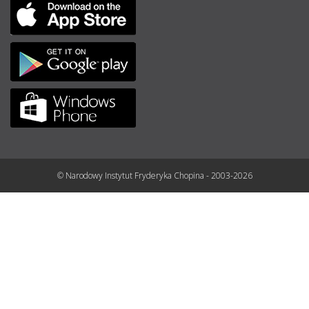
© Narodowy Instytut Fryderyka Chopina - 2003-2026