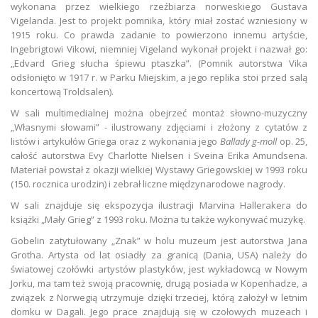
wykonana przez wielkiego rzeźbiarza norweskiego Gustava
Vigelanda. Jest to projekt pomnika, który miał zostać wzniesiony w
1915 roku. Co prawda zadanie to powierzono innemu artyście,
Ingebrigtowi Vikowi, niemniej Vigeland wykonał projekt i nazwał go:
„Edvard Grieg słucha śpiewu ptaszka”. (Pomnik autorstwa Vika
odsłonięto w 1917 r. w Parku Miejskim, a jego replika stoi przed salą
koncertową Troldsalen).
W sali multimedialnej można obejrzeć montaż słowno-muzyczny
„Własnymi słowami” - ilustrowany zdjęciami i złożony z cytatów z
listów i artykułów Griega oraz z wykonania jego
Ballady g-moll
op. 25,
całość autorstwa Evy Charlotte Nielsen i Sveina Erika Amundsena.
Materiał powstał z okazji wielkiej Wystawy Griegowskiej w 1993 roku
(150. rocznica urodzin) i zebrał liczne międzynarodowe nagrody.
W sali znajduje się ekspozycja ilustracji Marvina Hallerakera do
książki „Mały Grieg” z 1993 roku. Można tu także wykonywać muzykę.
Gobelin zatytułowany „Znak” w holu muzeum jest autorstwa Jana
Grotha. Artysta od lat osiadły za granicą (Dania, USA) należy do
światowej czołówki artystów plastyków, jest wykładowcą w Nowym
Jorku, ma tam też swoją pracownię, drugą posiada w Kopenhadze, a
związek z Norwegią utrzymuje dzięki trzeciej, którą założył w letnim
domku w Dagali. Jego prace znajdują się w czołowych muzeach i