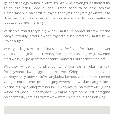
galeriach całego świata, a Muzeum Sztuki w Stavanger posiada duży
zbiór jego dzieł. Gobelin Jana Grotha zdobi także halę lotniska
Gardermoen, a najbardziej chyba znanym i jednym z głównych jego
dzieł jest haftowana na płótnie kurtyna w Det Norske Teatret o
powierzchni 200 m² (1985).
W sklepie znajdującym się w holu muzeum oprócz biletów można
nabyć artykuły produkowane wyłącznie na potrzeby muzeum w
Troldhaugen.
W eleganckiej kawiarni można się orzeźwić, zamówić lunch, a nawet
zaprosić tu gości na towarzyskie spotkanie. Są więc świetne
możliwości, by połączyć zwiedzanie i koncert z kulinarnym finałem.
Wystawy w dolnej kondygnacji zmieniają się z roku na rok.
Pokazywano już zdjęcia portretowe Griega z komentarzami
złożonymi z cytatów z listów i artykułów kompozytora (album „Edvard
Grieg – „Portrettene” jest dostępny w wersji norweskiej i angielskiej).
Można też było obejrzeć rysunki i karykatury na wystawie „Grieg
wśród przyjaciół i nieprzyjaciół” (książka o tym tytule jest dostępna
po norwesku, katalog z wystawy w wersji niemieckiej i angielskiej).