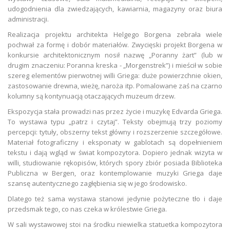
udogodnienia dla zwiedzających, kawiarnia, magazyny oraz biura
administracji.
Realizacja projektu architekta Helgego Borgena zebrała wiele
pochwał za formę i dobór materiałów. Zwycięski projekt Borgena w
konkursie architektonicznym nosił nazwę „Poranny żart” (lub w
drugim znaczeniu: Poranna kreska - „Morgenstrek”) i mieścił w sobie
szereg elementów pierwotnej willi Griega: duże powierzchnie okien,
zastosowanie drewna, wieżę, naroża itp. Pomalowane zaś na czarno
kolumny są kontynuacją otaczających muzeum drzew.
Ekspozycja stała prowadzi nas przez życie i muzykę Edvarda Griega.
To wystawa typu „patrz i czytaj”. Teksty obejmują trzy poziomy
percepcji: tytuły, obszerny tekst główny i rozszerzenie szczegółowe.
Materiał fotograficzny i eksponaty w gablotach są dopełnieniem
tekstu i dają wgląd w świat kompozytora. Dopiero jednak wizyta w
willi, studiowanie rękopisów, których spory zbiór posiada Biblioteka
Publiczna w Bergen, oraz kontemplowanie muzyki Griega daje
szansę autentycznego zagłębienia się w jego środowisko.
Dlatego też sama wystawa stanowi jedynie pożyteczne tło i daje
przedsmak tego, co nas czeka w królestwie Griega.
W sali wystawowej stoi na środku niewielka statuetka kompozytora