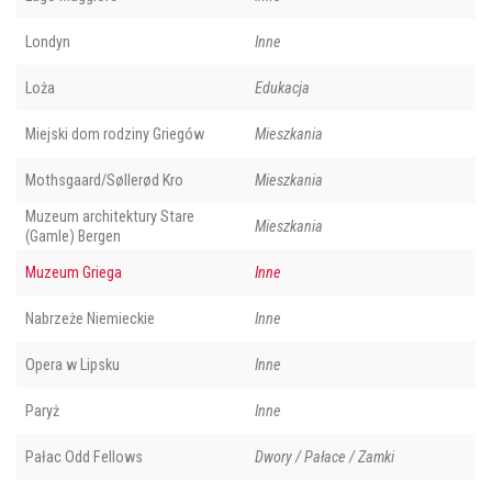
Londyn
Inne
Loża
Edukacja
Miejski dom rodziny Griegów
Mieszkania
Mothsgaard/Søllerød Kro
Mieszkania
Muzeum architektury Stare
Mieszkania
(Gamle) Bergen
Muzeum Griega
Inne
Nabrzeże Niemieckie
Inne
Opera w Lipsku
Inne
Paryż
Inne
Pałac Odd Fellows
Dwory / Pałace / Zamki