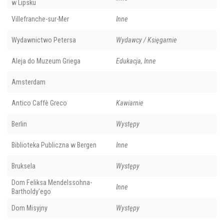
w Lipsku
Villefranche-sur-Mer
Inne
Wydawnictwo Petersa
Wydawcy / Księgarnie
Aleja do Muzeum Griega
Edukacja, Inne
Amsterdam
Antico Caffè Greco
Kawiarnie
Berlin
Występy
Biblioteka Publiczna w Bergen
Inne
Bruksela
Występy
Dom Feliksa Mendelssohna-
Inne
Bartholdy'ego
Dom Misyjny
Występy