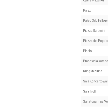
Opera w Lipsku
Paryż
Pałac Odd Fellow
Piazza Barberini
Piazza del Popol
Pincio
Pracownia kompo
Rungstedlund
Sala Koncertowa B
Sala Trolli
Sanatorium na Vo