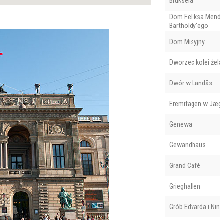
Bruksela
Dom Feliksa Mend
Bartholdy'ego
Dom Misyjny
Dworzec kolei żel
Dwór w Landås
Eremitagen w Jæ
Genewa
Gewandhaus
Grand Café
Grieghallen
Grób Edvarda i Nin