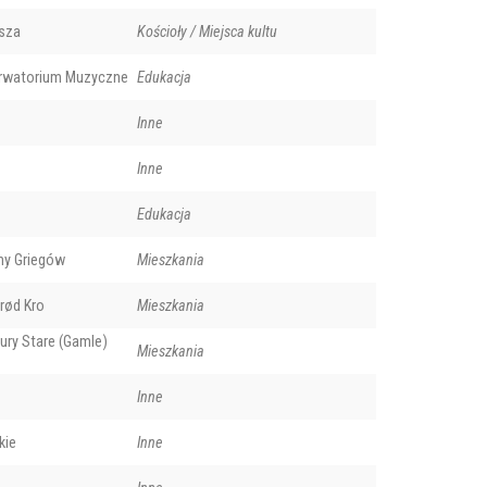
sza
Kościoły / Miejsca kultu
erwatorium Muzyczne
Edukacja
Inne
Inne
Edukacja
ny Griegów
Mieszkania
rød Kro
Mieszkania
ury Stare (Gamle)
Mieszkania
Inne
kie
Inne