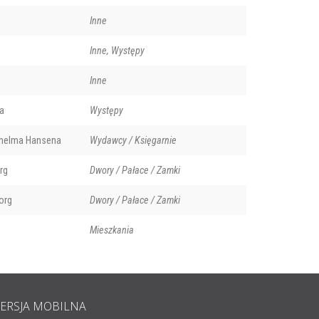
Inne
Inne, Występy
Inne
a
Występy
helma Hansena
Wydawcy / Księgarnie
rg
Dwory / Pałace / Zamki
org
Dwory / Pałace / Zamki
Mieszkania
ERSJA MOBILNA