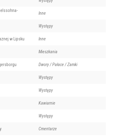
Występy
elssohna-
Inne
Występy
aznej w Lipsku
Inne
Mieszkania
gersborgu
Dwory / Pałace / Zamki
Występy
Występy
Kawiarnie
Występy
y
Cmentarze