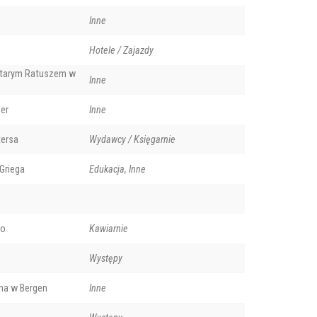
Inne
Hotele / Zajazdy
Starym Ratuszem w
Inne
er
Inne
ersa
Wydawcy / Księgarnie
Griega
Edukacja, Inne
co
Kawiarnie
Występy
zna w Bergen
Inne