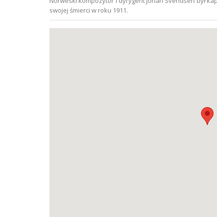
Norweski kompozytor i dyrygent Johan Svendsen był kap
swojej śmierci w roku 1911.