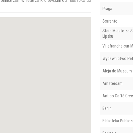
elmistrzem w Teatrze Królewskim od 1883 roku do
Praga
Sorrento
Stare Miasto ze 
Lipsku
Villefranche-sur-M
Wydawnictwo Pet
Aleja do Muzeum 
Amsterdam
Antico Caffè Gre
Berlin
Biblioteka Public