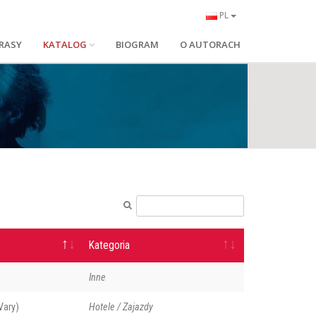
PL
RASY
KATALOG
BIOGRAM
O AUTORACH
Kategoria
Inne
Vary)
Hotele / Zajazdy