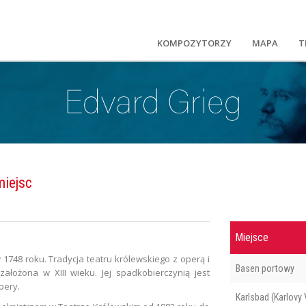
KOMPOZYTORZY
MAPA
T
miejsc
Miejsce
748 roku. Tradycja teatru królewskiego z operą i
Basen portowy
założona w XIII wieku. Jej spadkobierczynią jest
pery.
Karlsbad (Karlovy 