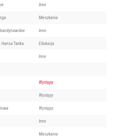
ie
Inne
iega
Mieszkania
Skandynawskie
Inne
. Hansa Tanka
Edukacja
Inne
Występy
Występy
odowa
Występy
Inne
Mieszkania