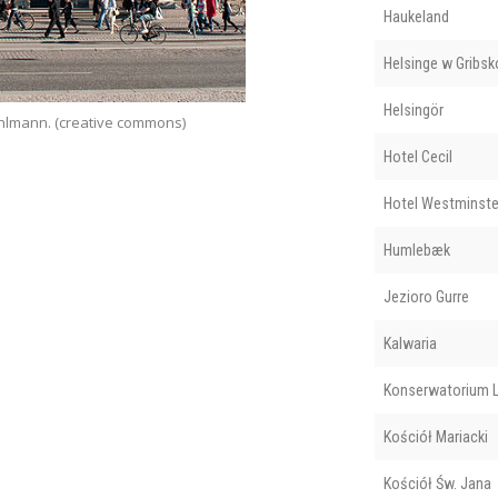
Haukeland
Helsinge w Gribsk
Helsingör
Kuhlmann. (creative commons)
Teat
Hotel Cecil
Hotel Westminste
Humlebæk
Jezioro Gurre
Kalwaria
Konserwatorium L
Kościół Mariacki
Kościół Św. Jana