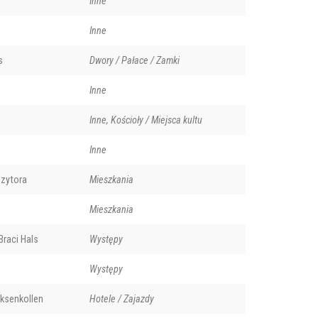
Inne
Inne
s
Dwory / Pałace / Zamki
Inne
o
Inne, Kościoły / Miejsca kultu
Inne
zytora
Mieszkania
Mieszkania
raci Hals
Występy
Występy
ksenkollen
Hotele / Zajazdy