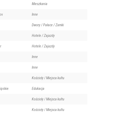
Mieszkania
ov
Inne
Dwory / Pałace / Zamki
r Królewski (między ok. 1890 a 1900). (creative commons)
Hotele / Zajazdy
r
Hotele / Zajazdy
Inne
Inne
Kościoły / Miejsca kultu
ipskie
Edukacja
Kościoły / Miejsca kultu
Kościoły / Miejsca kultu