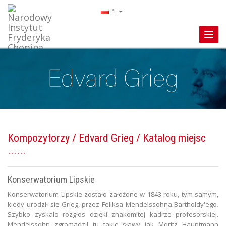
PL
Toggle
Naviga
Kompozytorzy
/
Edvard Grieg
/ Katalog miejsc
Konserwatorium Lipskie
Konserwatorium Lipskie zostało założone w 1843 roku, tym samym,
kiedy urodził się Grieg, przez Feliksa Mendelssohna-Bartholdy'ego
.
Szybko zyskało rozgłos dzięki znakomitej kadrze profesorskiej.
Mendelssohn zgromadził tu takie sławy jak Moritz Hauptmann