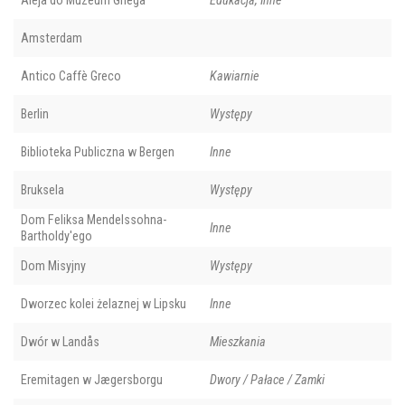
Aleja do Muzeum Griega
Edukacja, Inne
Amsterdam
Antico Caffè Greco
Kawiarnie
Berlin
Występy
Biblioteka Publiczna w Bergen
Inne
Bruksela
Występy
Dom Feliksa Mendelssohna-
Inne
Bartholdy'ego
Dom Misyjny
Występy
Dworzec kolei żelaznej w Lipsku
Inne
Dwór w Landås
Mieszkania
Eremitagen w Jægersborgu
Dwory / Pałace / Zamki