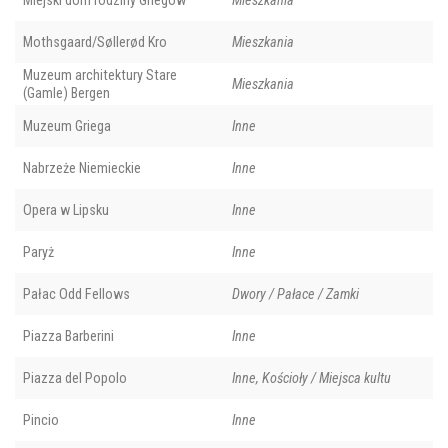
Miejski dom rodziny Griegów
Mieszkania
Mothsgaard/Søllerød Kro
Mieszkania
Muzeum architektury Stare
Mieszkania
(Gamle) Bergen
Muzeum Griega
Inne
Nabrzeże Niemieckie
Inne
Opera w Lipsku
Inne
Paryż
Inne
Pałac Odd Fellows
Dwory / Pałace / Zamki
Piazza Barberini
Inne
Piazza del Popolo
Inne, Kościoły / Miejsca kultu
Pincio
Inne