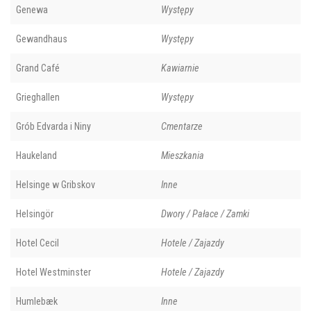
Genewa
Występy
Gewandhaus
Występy
Grand Café
Kawiarnie
Grieghallen
Występy
Grób Edvarda i Niny
Cmentarze
Haukeland
Mieszkania
Helsinge w Gribskov
Inne
Helsingör
Dwory / Pałace / Zamki
Hotel Cecil
Hotele / Zajazdy
Hotel Westminster
Hotele / Zajazdy
Humlebæk
Inne