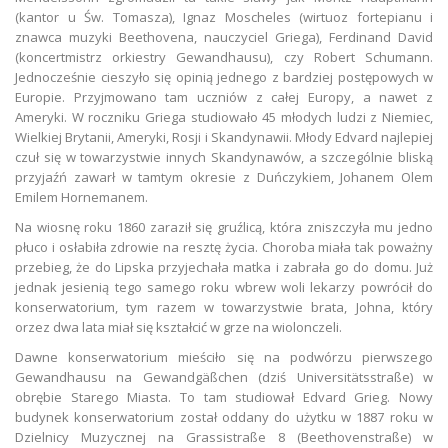
(kantor u Św. Tomasza), Ignaz Moscheles (wirtuoz fortepianu i
znawca muzyki Beethovena, nauczyciel Griega), Ferdinand David
(koncertmistrz orkiestry Gewandhausu), czy Robert Schumann.
Jednocześnie cieszyło się opinią jednego z bardziej postępowych w
Europie. Przyjmowano tam uczniów z całej Europy, a nawet z
Ameryki. W roczniku Griega studiowało 45 młodych ludzi z Niemiec,
Wielkiej Brytanii, Ameryki, Rosji i Skandynawii. Młody Edvard najlepiej
czuł się w towarzystwie innych Skandynawów, a szczególnie bliską
przyjaźń zawarł w tamtym okresie z Duńczykiem, Johanem Olem
Emilem Hornemanem.
Na wiosnę roku 1860 zaraził się gruźlicą, która zniszczyła mu jedno
płuco i osłabiła zdrowie na resztę życia. Choroba miała tak poważny
przebieg, że do Lipska przyjechała matka i zabrała go do domu. Już
jednak jesienią tego samego roku wbrew woli lekarzy powrócił do
konserwatorium, tym razem w towarzystwie brata, Johna, który
orzez dwa lata miał się kształcić w grze na wiolonczeli.
Dawne konserwatorium mieściło się na podwórzu pierwszego
Gewandhausu na Gewandgäßchen (dziś Universitätsstraße) w
obrębie Starego Miasta. To tam studiował Edvard Grieg. Nowy
budynek konserwatorium został oddany do użytku w 1887 roku w
Dzielnicy Muzycznej na Grassistraße 8 (Beethovenstraße) w