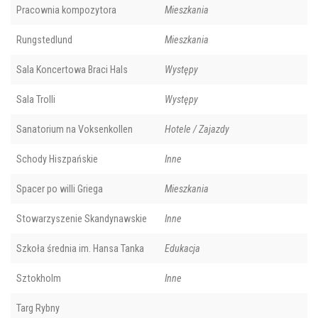
Pracownia kompozytora
Mieszkania
Rungstedlund
Mieszkania
Sala Koncertowa Braci Hals
Występy
Sala Trolli
Występy
Sanatorium na Voksenkollen
Hotele / Zajazdy
Schody Hiszpańskie
Inne
Spacer po willi Griega
Mieszkania
Stowarzyszenie Skandynawskie
Inne
Szkoła średnia im. Hansa Tanka
Edukacja
Sztokholm
Inne
Targ Rybny