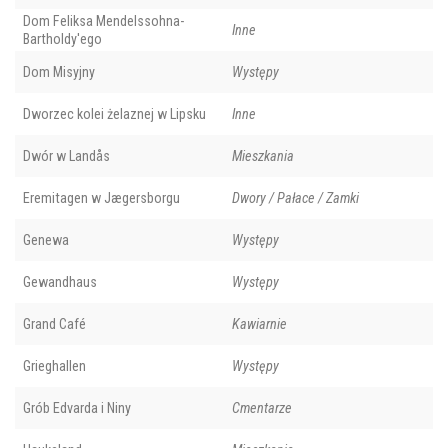
Dom Feliksa Mendelssohna-
Inne
Bartholdy'ego
Dom Misyjny
Występy
Dworzec kolei żelaznej w Lipsku
Inne
Dwór w Landås
Mieszkania
Eremitagen w Jægersborgu
Dwory / Pałace / Zamki
Genewa
Występy
Gewandhaus
Występy
Grand Café
Kawiarnie
Grieghallen
Występy
Grób Edvarda i Niny
Cmentarze