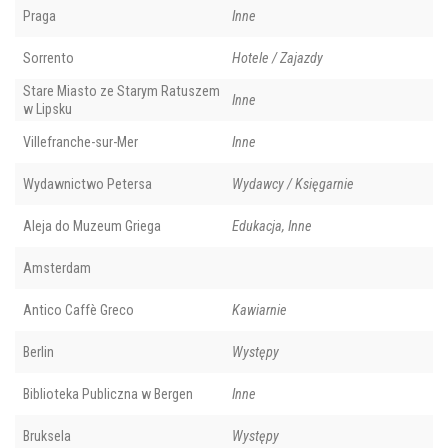
Praga
Inne
Sorrento
Hotele / Zajazdy
Stare Miasto ze Starym Ratuszem
Inne
w Lipsku
Villefranche-sur-Mer
Inne
Wydawnictwo Petersa
Wydawcy / Księgarnie
Aleja do Muzeum Griega
Edukacja, Inne
Amsterdam
Antico Caffè Greco
Kawiarnie
Berlin
Występy
Biblioteka Publiczna w Bergen
Inne
Bruksela
Występy