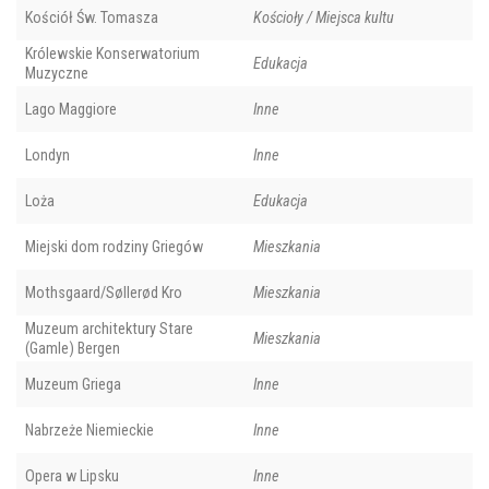
Kościół Św. Tomasza
Kościoły / Miejsca kultu
Królewskie Konserwatorium
Edukacja
Muzyczne
Lago Maggiore
Inne
Londyn
Inne
Loża
Edukacja
Miejski dom rodziny Griegów
Mieszkania
Mothsgaard/Søllerød Kro
Mieszkania
Muzeum architektury Stare
Mieszkania
(Gamle) Bergen
Muzeum Griega
Inne
Nabrzeże Niemieckie
Inne
Opera w Lipsku
Inne