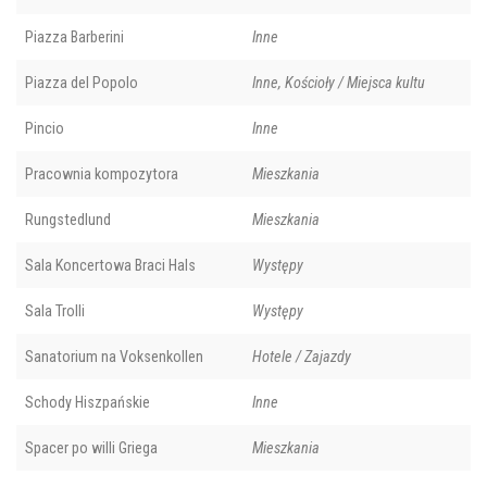
Piazza Barberini
Inne
Piazza del Popolo
Inne, Kościoły / Miejsca kultu
Pincio
Inne
Pracownia kompozytora
Mieszkania
Rungstedlund
Mieszkania
Sala Koncertowa Braci Hals
Występy
Sala Trolli
Występy
Sanatorium na Voksenkollen
Hotele / Zajazdy
Schody Hiszpańskie
Inne
Spacer po willi Griega
Mieszkania