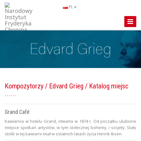
PL
Toggle
Naviga
Kompozytorzy
/
Edvard Grieg
/ Katalog miejsc
Grand Café
Kawiarnia w hotelu Grand, otwarta w 1874 r. Od początku ulubione
miejsce spotkań artystów, w tym stołecznej bohemy, i socjety. Stały
stolik w tej kawiarni miał w ostatnich latach życia Henrik Ibsen.