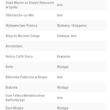
Stare Miasto ze Starym Ratuszem
Inne
w Lipsku
Villefranche-sur-Mer
Inne
Wydawnictwo Petersa
Wydawcy / Księgarnie
Aleja do Muzeum Griega
Edukacja, Inne
Amsterdam
Antico Caffè Greco
Kawiarnie
Berlin
Występy
Biblioteka Publiczna w Bergen
Inne
Bruksela
Występy
Dom Feliksa Mendelssohna-
Inne
Bartholdy'ego
Dom Misyjny
Występy