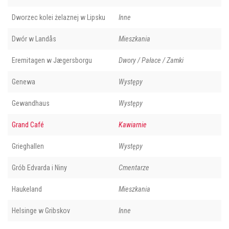
Dworzec kolei żelaznej w Lipsku
Inne
Dwór w Landås
Mieszkania
Eremitagen w Jægersborgu
Dwory / Pałace / Zamki
Genewa
Występy
Gewandhaus
Występy
Grand Café
Kawiarnie
Grieghallen
Występy
Grób Edvarda i Niny
Cmentarze
Haukeland
Mieszkania
Helsinge w Gribskov
Inne