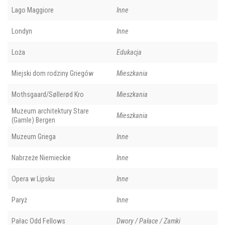
Lago Maggiore
Inne
Londyn
Inne
Loża
Edukacja
Miejski dom rodziny Griegów
Mieszkania
Mothsgaard/Søllerød Kro
Mieszkania
Muzeum architektury Stare
Mieszkania
(Gamle) Bergen
Muzeum Griega
Inne
Nabrzeże Niemieckie
Inne
Opera w Lipsku
Inne
Paryż
Inne
Pałac Odd Fellows
Dwory / Pałace / Zamki