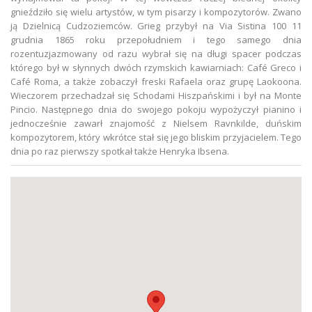
gnieździło się wielu artystów, w tym pisarzy i kompozytorów. Zwano
ją Dzielnicą Cudzoziemców. Grieg przybył na Via Sistina 100 11
grudnia 1865 roku przepołudniem i tego samego dnia
rozentuzjazmowany od razu wybrał się na długi spacer podczas
którego był w słynnych dwóch rzymskich kawiarniach: Café Greco i
Café Roma, a także zobaczył freski Rafaela oraz grupę Laokoona.
Wieczorem przechadzał się Schodami Hiszpańskimi i był na Monte
Pincio. Następnego dnia do swojego pokoju wypożyczył pianino i
jednocześnie zawarł znajomość z Nielsem Ravnkilde, duńskim
kompozytorem, który wkrótce stał się jego bliskim przyjacielem. Tego
dnia po raz pierwszy spotkał także Henryka Ibsena.