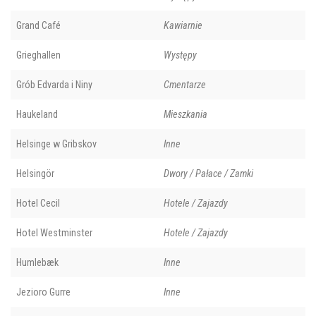
Grand Café
Kawiarnie
Grieghallen
Występy
Grób Edvarda i Niny
Cmentarze
Haukeland
Mieszkania
Helsinge w Gribskov
Inne
Helsingör
Dwory / Pałace / Zamki
Hotel Cecil
Hotele / Zajazdy
Hotel Westminster
Hotele / Zajazdy
Humlebæk
Inne
Jezioro Gurre
Inne