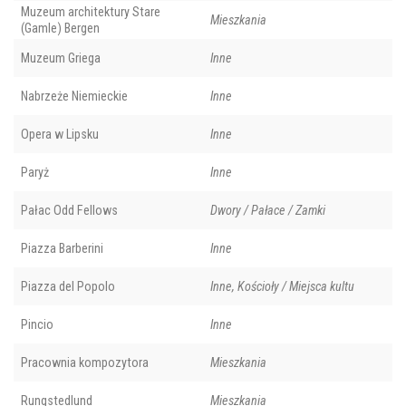
Muzeum architektury Stare
Mieszkania
(Gamle) Bergen
Muzeum Griega
Inne
Nabrzeże Niemieckie
Inne
Opera w Lipsku
Inne
Paryż
Inne
Pałac Odd Fellows
Dwory / Pałace / Zamki
Piazza Barberini
Inne
Piazza del Popolo
Inne, Kościoły / Miejsca kultu
Pincio
Inne
Pracownia kompozytora
Mieszkania
Rungstedlund
Mieszkania