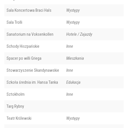
Sala Koncertowa Braci Hals
Występy
Sala Trolli
Występy
Sanatorium na Voksenkollen
Hotele / Zajazdy
Schody Hiszpańskie
Inne
Spacer po willi Griega
Mieszkania
Stowarzyszenie Skandynawskie
Inne
Szkoła średnia im. Hansa Tanka
Edukacja
Sztokholm
Inne
Targ Rybny
Teatr Królewski
Występy