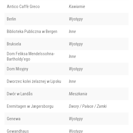
Antico Caffè Greco
Kawiarnie
Berlin
Występy
Biblioteka Publiczna w Bergen
Inne
Bruksela
Występy
Dom Feliksa Mendelssohna-
Inne
Bartholdy'ego
Dom Misyjny
Występy
Dworzec kolei żelaznej w Lipsku
Inne
Dwór w Landås
Mieszkania
Eremitagen w Jægersborgu
Dwory / Pałace / Zamki
Genewa
Występy
Gewandhaus
Występy