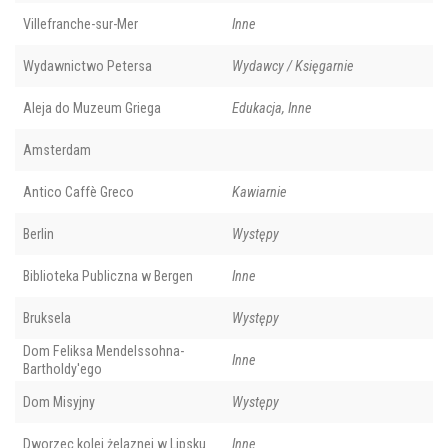
Villefranche-sur-Mer
Inne
Wydawnictwo Petersa
Wydawcy / Księgarnie
Aleja do Muzeum Griega
Edukacja, Inne
Amsterdam
Antico Caffè Greco
Kawiarnie
Berlin
Występy
Biblioteka Publiczna w Bergen
Inne
Bruksela
Występy
Dom Feliksa Mendelssohna-
Inne
Bartholdy'ego
Dom Misyjny
Występy
Dworzec kolei żelaznej w Lipsku
Inne