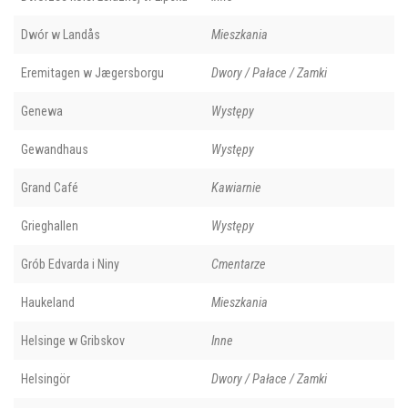
Dwór w Landås
Mieszkania
Eremitagen w Jægersborgu
Dwory / Pałace / Zamki
Genewa
Występy
Gewandhaus
Występy
Grand Café
Kawiarnie
Grieghallen
Występy
Grób Edvarda i Niny
Cmentarze
Haukeland
Mieszkania
Helsinge w Gribskov
Inne
Helsingör
Dwory / Pałace / Zamki