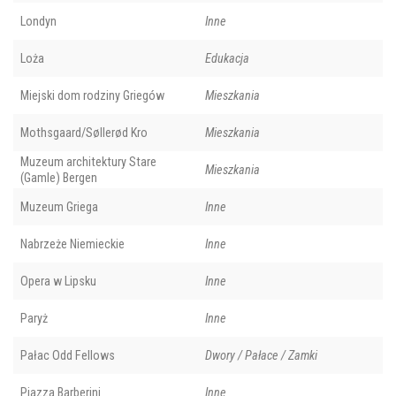
Londyn
Inne
Loża
Edukacja
Miejski dom rodziny Griegów
Mieszkania
Mothsgaard/Søllerød Kro
Mieszkania
Muzeum architektury Stare
Mieszkania
(Gamle) Bergen
Muzeum Griega
Inne
Nabrzeże Niemieckie
Inne
Opera w Lipsku
Inne
Paryż
Inne
Pałac Odd Fellows
Dwory / Pałace / Zamki
Piazza Barberini
Inne