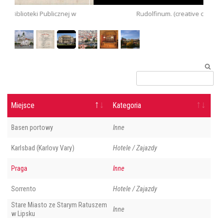
znej w
Rudolfinum. (creative commons)
Miejsce
Kategoria
Basen portowy
Inne
Karlsbad (Karlovy Vary)
Hotele / Zajazdy
Praga
Inne
Sorrento
Hotele / Zajazdy
Stare Miasto ze Starym Ratuszem
Inne
w Lipsku