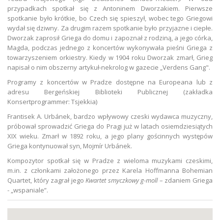
przypadkach spotkał się z Antoninem Dworzakiem. Pierwsze
spotkanie było krótkie, bo Czech się spieszył, wobec tego Griegowi
wydał się dziwny. Za drugim razem spotkanie było przyjazne i ciepłe.
Dworzak zaprosił Griega do domu i zapoznał z rodziną, a jego córka,
Magda, podczas jednego z koncertów wykonywała pieśni Griega z
towarzyszeniem orkiestry. Kiedy w 1904 roku Dworzak zmarł, Grieg
napisał o nim obszerny artykuł-nekrolog w gazecie „Verdens Gang".
Programy z koncertów w Pradze dostępne na Europeana lub z
adresu Bergeńskiej Biblioteki Publicznej (zakładka
Konsertprogrammer: Tsjekkia)
Frantisek A. Urbánek, bardzo wpływowy czeski wydawca muzyczny,
próbował sprowadzić Griega do Pragi już w latach osiemdziesiątych
XIX wieku. Zmarł w 1892 roku, a jego plany gościnnych występów
Griega kontynuował syn, Mojmír Urbánek.
Kompozytor spotkał się w Pradze z wieloma muzykami czeskimi,
m.in. z członkami założonego przez Karela Hoffmanna Bohemian
Quartet, który zagrał jego
Kwartet smyczkowy g-moll
– zdaniem Griega
- „wspaniale”.