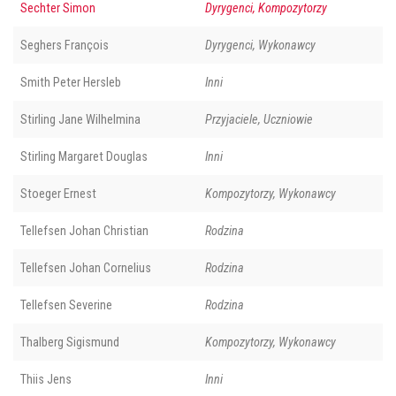
Sechter Simon
Dyrygenci, Kompozytorzy
Seghers François
Dyrygenci, Wykonawcy
Smith Peter Hersleb
Inni
Stirling Jane Wilhelmina
Przyjaciele, Uczniowie
Stirling Margaret Douglas
Inni
Stoeger Ernest
Kompozytorzy, Wykonawcy
Tellefsen Johan Christian
Rodzina
Tellefsen Johan Cornelius
Rodzina
Tellefsen Severine
Rodzina
Thalberg Sigismund
Kompozytorzy, Wykonawcy
Thiis Jens
Inni