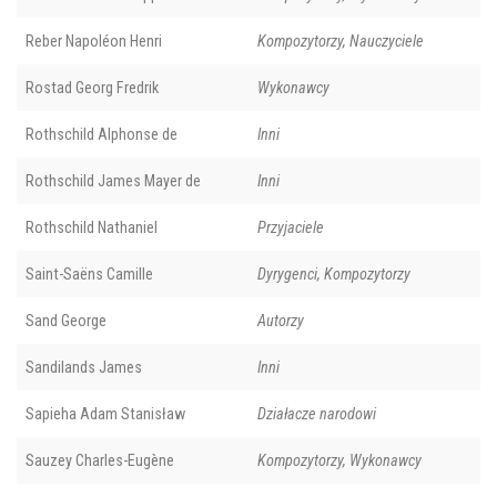
Reber Napoléon Henri
Kompozytorzy, Nauczyciele
Rostad Georg Fredrik
Wykonawcy
Rothschild Alphonse de
Inni
Rothschild James Mayer de
Inni
Rothschild Nathaniel
Przyjaciele
Saint-Saëns Camille
Dyrygenci, Kompozytorzy
Sand George
Autorzy
Sandilands James
Inni
Sapieha Adam Stanisław
Działacze narodowi
Sauzey Charles-Eugène
Kompozytorzy, Wykonawcy