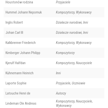
Houstonów rodzina
Przyjaciele
Hummel Johann Nepomuk
Kompozytorzy, Wykonawcy
Inglis Robert
Działacze narodowi, Inni
Johan Carl III
Działacze narodowi, Inni
Kalkbrenner Friederich
Kompozytorzy, Wykonawcy
Kirnberger Johann Philipp
Kompozytorzy
Kjerulf Halfdan
Kompozytorzy, Nauczyciele
Kühnemann Heinrich
Inni
Laporte Sophie
Przyjaciele, Uczniowie
Latouche Henri de
Autorzy
Kompozytorzy, Nauczyciele,
Lindeman Ole Andreas
Wykonawcy