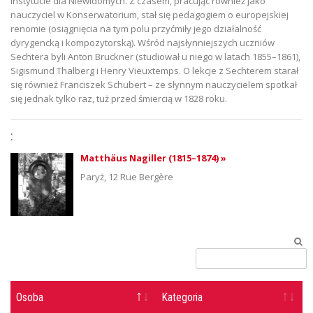
Instytucie dla Niewidomych. Z czasem, pracując również jako
nauczyciel w Konserwatorium, stał się pedagogiem o europejskiej
renomie (osiągnięcia na tym polu przyćmiły jego działalność
dyrygencką i kompozytorską). Wśród najsłynniejszych uczniów
Sechtera byli Anton Bruckner (studiował u niego w latach 1855–1861),
Sigismund Thalberg i Henry Vieuxtemps. O lekcje z Sechterem starał
się również Franciszek Schubert – ze słynnym nauczycielem spotkał
się jednak tylko raz, tuż przed śmiercią w 1828 roku.
:
Matthäus Nagiller (1815–1874) »
Paryż, 12 Rue Bergère
Osoba
Kategoria