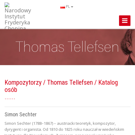
PL
Toggle
Naviga
Kompozytorzy
/
Thomas Tellefsen
/ Katalog
osób
Simon Sechter
Simon Sechter (1788–1867) – austriacki teoretyk, kompozytor,
dyrygent i organista. Od 1810 do 1825 roku nauczał w wiedeńskim