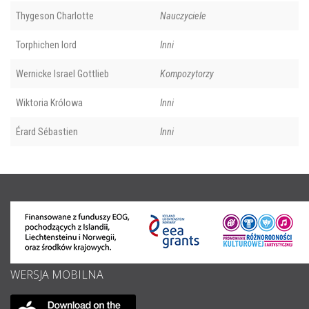
Thygeson Charlotte
Nauczyciele
Torphichen lord
Inni
Wernicke Israel Gottlieb
Kompozytorzy
Wiktoria Królowa
Inni
Érard Sébastien
Inni
WERSJA MOBILNA