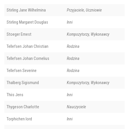
Stirling Jane Wilhelmina
Przyjaciele, Uczniowie
Stirling Margaret Douglas
Inni
Stoeger Ernest
Kompozytorzy, Wykonawcy
Tellefsen Johan Christian
Rodzina
Tellefsen Johan Cornelius
Rodzina
Tellefsen Severine
Rodzina
Thalberg Sigismund
Kompozytorzy, Wykonawcy
Thiis Jens
Inni
Thygeson Charlotte
Nauczyciele
Torphichen lord
Inni