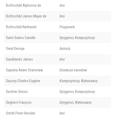
Rothschild Alphonse de
Inni
Rothschild James Mayer de
Inni
Rothschild Nathaniel
Przyjaciele
Saint-Saëns Camille
Dyrygenci, Kompozytorzy
Sand George
Autorzy
Sandilands James
Inni
Sapieha Adam Stanisław
Działacze narodowi
Sauzey Charles-Eugène
Kompozytorzy, Wykonawcy
Sechter Simon
Dyrygenci, Kompozytorzy
Seghers François
Dyrygenci, Wykonawcy
Smith Peter Hersleb
Inni