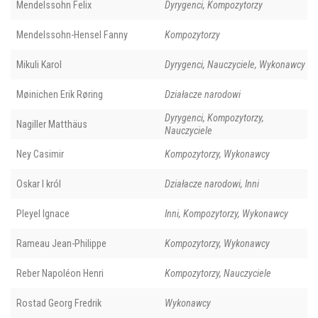
Mendelssohn Felix
Dyrygenci, Kompozytorzy
Mendelssohn-Hensel Fanny
Kompozytorzy
Mikuli Karol
Dyrygenci, Nauczyciele, Wykonawcy
Møinichen Erik Røring
Działacze narodowi
Dyrygenci, Kompozytorzy,
Nagiller Matthäus
Nauczyciele
Ney Casimir
Kompozytorzy, Wykonawcy
Oskar I król
Działacze narodowi, Inni
Pleyel Ignace
Inni, Kompozytorzy, Wykonawcy
Rameau Jean-Philippe
Kompozytorzy, Wykonawcy
Reber Napoléon Henri
Kompozytorzy, Nauczyciele
Rostad Georg Fredrik
Wykonawcy