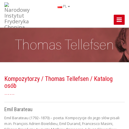
PL
Toggle
Naviga
Kompozytorzy
/
Thomas Tellefsen
/ Katalog
osób
Emil Barateau
Emil Barateau (1792–1870) – poeta. Kompozycje do jego słów pisali
m.in. François Adrien Boieldieu, Emil Durand, Francesco Masini,