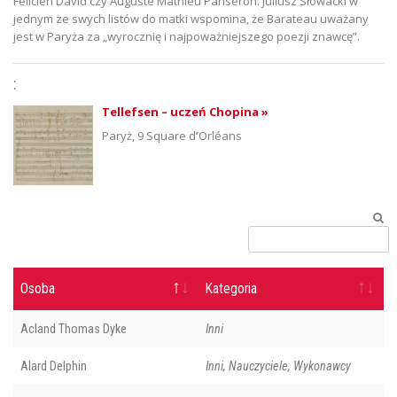
Félicien David czy Auguste Mathieu Panseron. Juliusz Słowacki w
jednym ze swych listów do matki wspomina, że Barateau uważany
jest w Paryża za „wyrocznię i najpoważniejszego poezji znawcę”.
:
Tellefsen – uczeń Chopina »
Paryż, 9 Square d
’
Orléans
Osoba
Kategoria
Acland Thomas Dyke
Inni
Alard Delphin
Inni, Nauczyciele, Wykonawcy