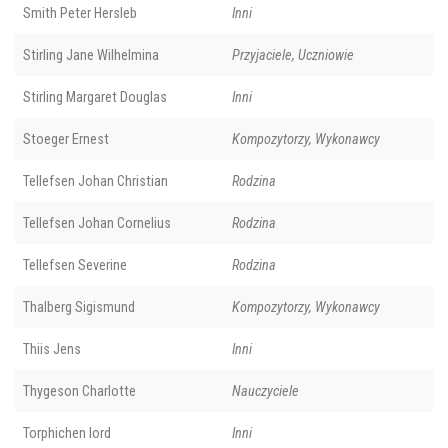
Smith Peter Hersleb
Inni
Stirling Jane Wilhelmina
Przyjaciele, Uczniowie
Stirling Margaret Douglas
Inni
Stoeger Ernest
Kompozytorzy, Wykonawcy
Tellefsen Johan Christian
Rodzina
Tellefsen Johan Cornelius
Rodzina
Tellefsen Severine
Rodzina
Thalberg Sigismund
Kompozytorzy, Wykonawcy
Thiis Jens
Inni
Thygeson Charlotte
Nauczyciele
Torphichen lord
Inni