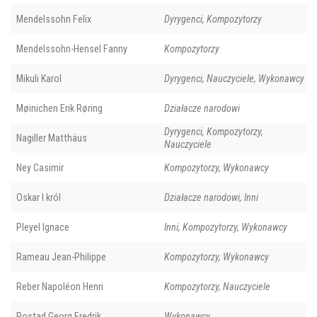
Mendelssohn Felix
Dyrygenci, Kompozytorzy
Mendelssohn-Hensel Fanny
Kompozytorzy
Mikuli Karol
Dyrygenci, Nauczyciele, Wykonawcy
Møinichen Erik Røring
Działacze narodowi
Dyrygenci, Kompozytorzy,
Nagiller Matthäus
Nauczyciele
Ney Casimir
Kompozytorzy, Wykonawcy
Oskar I król
Działacze narodowi, Inni
Pleyel Ignace
Inni, Kompozytorzy, Wykonawcy
Rameau Jean-Philippe
Kompozytorzy, Wykonawcy
Reber Napoléon Henri
Kompozytorzy, Nauczyciele
Rostad Georg Fredrik
Wykonawcy