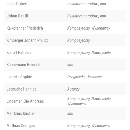
Inglis Robert
Działacze narodowi, Inni
Johan Carl III
Działacze narodowi, Inni
Kalkbrenner Friederich
Kompozytorzy, Wykonawcy
Kirnberger Johann Philipp
Kompozytorzy
Kjerulf Halfdan
Kompozytorzy, Nauczyciele
Kühnemann Heinrich
Inni
Laporte Sophie
Przyjaciele, Uczniowie
Latouche Henri de
Autorzy
Kompozytorzy, Nauczyciele,
Lindeman Ole Andreas
Wykonawcy
Mantzius Kristian
Inni
Mathias Georges
Kompozytorzy, Wykonawcy