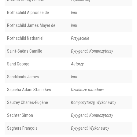
Rothschild Alphonse de
Inni
Rothschild James Mayer de
Inni
Rothschild Nathaniel
Przyjaciele
Saint-Saëns Camille
Dyrygenci, Kompozytorzy
Sand George
Autorzy
Sandilands James
Inni
Sapieha Adam Stanisław
Działacze narodowi
Sauzey Charles-Eugène
Kompozytorzy, Wykonawcy
Sechter Simon
Dyrygenci, Kompozytorzy
Seghers François
Dyrygenci, Wykonawcy