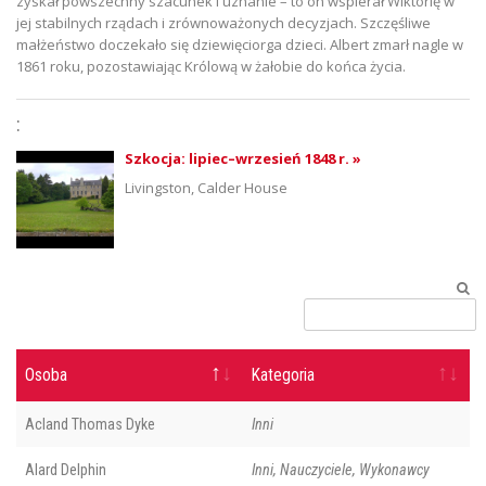
zyskał powszechny szacunek i uznanie – to on wspierał Wiktorię w
jej stabilnych rządach i zrównoważonych decyzjach. Szczęśliwe
małżeństwo doczekało się dziewięciorga dzieci. Albert zmarł nagle w
1861 roku, pozostawiając Królową w żałobie do końca życia.
:
Szkocja: lipiec–wrzesień 1848 r. »
Livingston, Calder House
Osoba
Kategoria
Acland Thomas Dyke
Inni
Alard Delphin
Inni, Nauczyciele, Wykonawcy