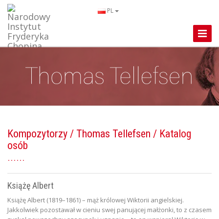
PL
Toggle
Naviga
Kompozytorzy
/
Thomas Tellefsen
/ Katalog
osób
Książę Albert
Książę Albert (1819–1861) – mąż królowej Wiktorii angielskiej.
Jakkolwiek pozostawał w cieniu swej panującej małżonki, to z czasem