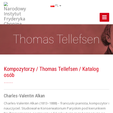
PL
Toggle
Naviga
Kompozytorzy
/
Thomas Tellefsen
/ Katalog
osób
Charles-Valentin Alkan
Charles-Valentin Alkan (1813–1888) – francuski pianista, kompozytor i
nauczyciel. Studiował w Konserwatorium Paryskim pod kierunkiem