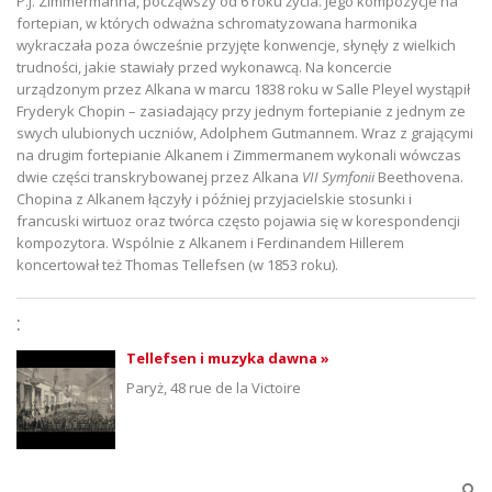
P.J. Zimmermanna, począwszy od 6 roku życia. Jego kompozycje na
fortepian, w których odważna schromatyzowana harmonika
wykraczała poza ówcześnie przyjęte konwencje, słynęły z wielkich
trudności, jakie stawiały przed wykonawcą. Na koncercie
urządzonym przez Alkana w marcu 1838 roku w Salle Pleyel wystąpił
Fryderyk Chopin – zasiadający przy jednym fortepianie z jednym ze
swych ulubionych uczniów, Adolphem Gutmannem. Wraz z grającymi
na drugim fortepianie Alkanem i Zimmermanem wykonali wówczas
dwie części transkrybowanej przez Alkana
VII Symfonii
Beethovena.
Chopina z Alkanem łączyły i później przyjacielskie stosunki i
francuski wirtuoz oraz twórca często pojawia się w korespondencji
kompozytora. Wspólnie z Alkanem i Ferdinandem Hillerem
koncertował też Thomas Tellefsen (w 1853 roku).
:
Tellefsen i muzyka dawna »
Paryż, 48 rue de la Victoire