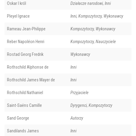
Oskar I król
Działacze narodowi, Inni
Pleyel Ignace
Inni, Kompozytorzy, Wykonawcy
Rameau Jean-Philippe
Kompozytorzy, Wykonawcy
Reber Napoléon Henri
Kompozytorzy, Nauczyciele
Rostad Georg Fredrik
Wykonawcy
Rothschild Alphonse de
Inni
Rothschild James Mayer de
Inni
Rothschild Nathaniel
Przyjaciele
Saint-Saëns Camille
Dyrygenci, Kompozytorzy
Sand George
Autorzy
Sandilands James
Inni