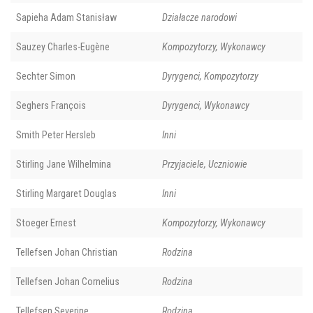
Sapieha Adam Stanisław
Działacze narodowi
Sauzey Charles-Eugène
Kompozytorzy, Wykonawcy
Sechter Simon
Dyrygenci, Kompozytorzy
Seghers François
Dyrygenci, Wykonawcy
Smith Peter Hersleb
Inni
Stirling Jane Wilhelmina
Przyjaciele, Uczniowie
Stirling Margaret Douglas
Inni
Stoeger Ernest
Kompozytorzy, Wykonawcy
Tellefsen Johan Christian
Rodzina
Tellefsen Johan Cornelius
Rodzina
Tellefsen Severine
Rodzina