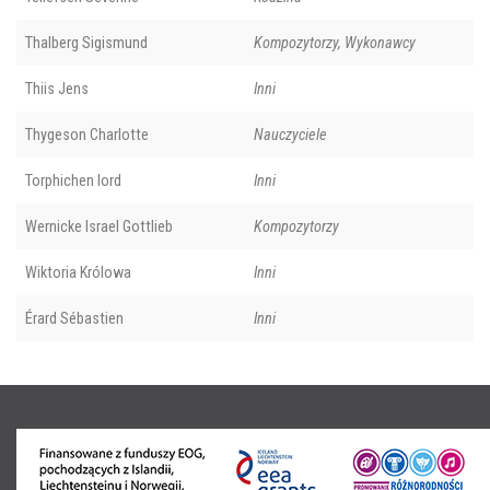
Thalberg Sigismund
Kompozytorzy, Wykonawcy
Thiis Jens
Inni
Thygeson Charlotte
Nauczyciele
Torphichen lord
Inni
Wernicke Israel Gottlieb
Kompozytorzy
Wiktoria Królowa
Inni
Érard Sébastien
Inni