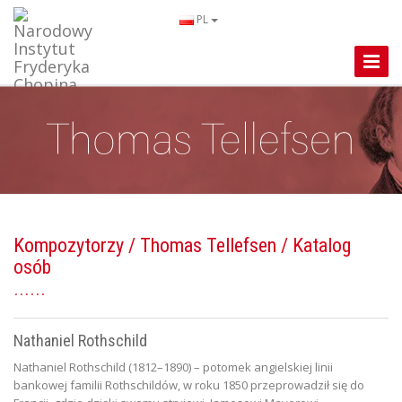
PL
Toggle
Naviga
Kompozytorzy
/
Thomas Tellefsen
/ Katalog
osób
Nathaniel Rothschild
Nathaniel Rothschild (1812–1890) – potomek angielskiej linii
bankowej familii Rothschildów, w roku 1850 przeprowadził się do