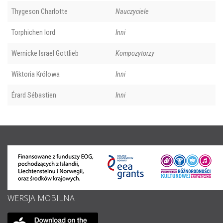
Thygeson Charlotte
Nauczyciele
Torphichen lord
Inni
Wernicke Israel Gottlieb
Kompozytorzy
Wiktoria Królowa
Inni
Érard Sébastien
Inni
WERSJA MOBILNA