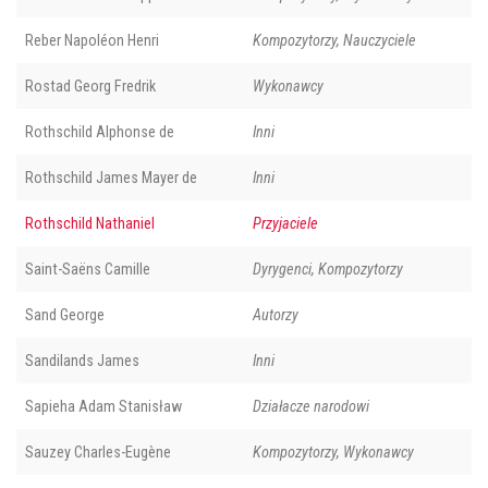
Reber Napoléon Henri
Kompozytorzy, Nauczyciele
Rostad Georg Fredrik
Wykonawcy
Rothschild Alphonse de
Inni
Rothschild James Mayer de
Inni
Rothschild Nathaniel
Przyjaciele
Saint-Saëns Camille
Dyrygenci, Kompozytorzy
Sand George
Autorzy
Sandilands James
Inni
Sapieha Adam Stanisław
Działacze narodowi
Sauzey Charles-Eugène
Kompozytorzy, Wykonawcy