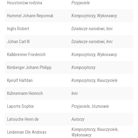
Houstonów rodzina
Przyjaciele
Hummel Johann Nepomuk
Kompozytorzy, Wykonawcy
Inglis Robert
Działacze narodowi, Inni
Johan Carl III
Działacze narodowi, Inni
Kalkbrenner Friederich
Kompozytorzy, Wykonawcy
Kirnberger Johann Philipp
Kompozytorzy
Kjerulf Halfdan
Kompozytorzy, Nauczyciele
Kühnemann Heinrich
Inni
Laporte Sophie
Przyjaciele, Uczniowie
Latouche Henri de
Autorzy
Kompozytorzy, Nauczyciele,
Lindeman Ole Andreas
Wykonawcy