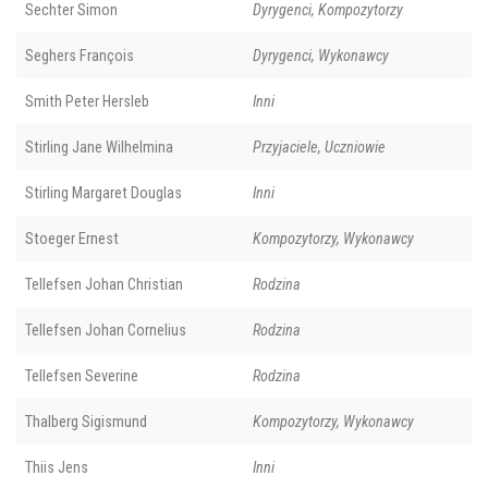
Sechter Simon
Dyrygenci, Kompozytorzy
Seghers François
Dyrygenci, Wykonawcy
Smith Peter Hersleb
Inni
Stirling Jane Wilhelmina
Przyjaciele, Uczniowie
Stirling Margaret Douglas
Inni
Stoeger Ernest
Kompozytorzy, Wykonawcy
Tellefsen Johan Christian
Rodzina
Tellefsen Johan Cornelius
Rodzina
Tellefsen Severine
Rodzina
Thalberg Sigismund
Kompozytorzy, Wykonawcy
Thiis Jens
Inni