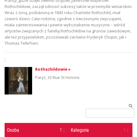
Francji, gdzie dzięki swemu stryjowi, Jamesowi Mayerowi
Rothschildowi, zaczął odnosić sukcesy także w przemyśle winiarskim.
Wraz z żoną, poślubioną w 1843 roku Charlotte Rothschild, miał
czworo dzieci. Cała rodzina, zgodnie z ówczesnymi zwyczajami,
miała zainteresowania i pewne wykształcenie muzyczne – wśród
artystów związanych z familią Rothschildów na gruncie zawodowym,
ale też przyjacielskim, pozostawali zarówno Fryderyk Chopin, jak i
Thomas Tellefsen.
:
Rothschildowie »
Paryż, 33 Rue St Honore
Osoba
Kategoria