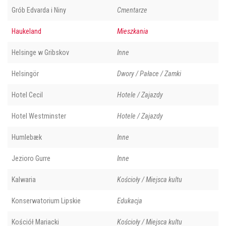
Grób Edvarda i Niny
Cmentarze
Haukeland
Mieszkania
Helsinge w Gribskov
Inne
Helsingör
Dwory / Pałace / Zamki
Hotel Cecil
Hotele / Zajazdy
Hotel Westminster
Hotele / Zajazdy
Humlebæk
Inne
Jezioro Gurre
Inne
Kalwaria
Kościoły / Miejsca kultu
Konserwatorium Lipskie
Edukacja
Kościół Mariacki
Kościoły / Miejsca kultu