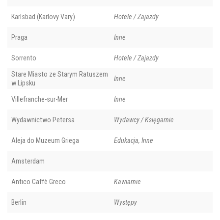
Karlsbad (Karlovy Vary)
Hotele / Zajazdy
Praga
Inne
Sorrento
Hotele / Zajazdy
Stare Miasto ze Starym Ratuszem
Inne
w Lipsku
Villefranche-sur-Mer
Inne
Wydawnictwo Petersa
Wydawcy / Księgarnie
Aleja do Muzeum Griega
Edukacja, Inne
Amsterdam
Antico Caffè Greco
Kawiarnie
Berlin
Występy