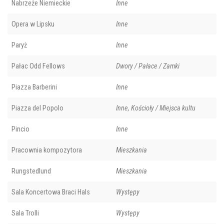
Nabrzeże Niemieckie
Inne
Opera w Lipsku
Inne
Paryż
Inne
Pałac Odd Fellows
Dwory / Pałace / Zamki
Piazza Barberini
Inne
Piazza del Popolo
Inne, Kościoły / Miejsca kultu
Pincio
Inne
Pracownia kompozytora
Mieszkania
Rungstedlund
Mieszkania
Sala Koncertowa Braci Hals
Występy
Sala Trolli
Występy