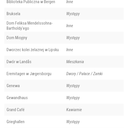
Biblioteka Publiczna w Bergen
Inne
Bruksela
Występy
Dom Feliksa Mendelssohna-
Inne
Bartholdy'ego
Dom Misyjny
Występy
Dworzec kolei żelaznej w Lipsku
Inne
Dwór w Landås
Mieszkania
Eremitagen w Jægersborgu
Dwory / Pałace / Zamki
Genewa
Występy
Gewandhaus
Występy
Grand Café
Kawiarnie
Grieghallen
Występy