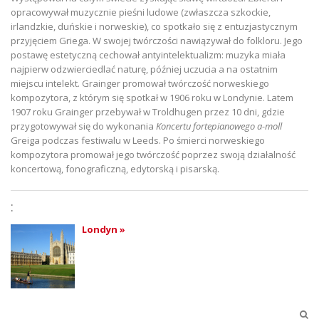
opracowywał muzycznie pieśni ludowe (zwłaszcza szkockie,
irlandzkie, duńskie i norweskie), co spotkało się z entuzjastycznym
przyjęciem Griega. W swojej twórczości nawiązywał do folkloru. Jego
postawę estetyczną cechował antyintelektualizm: muzyka miała
najpierw odzwierciedlać naturę, później uczucia a na ostatnim
miejscu intelekt. Grainger promował twórczość norweskiego
kompozytora, z którym się spotkał w 1906 roku w Londynie. Latem
1907 roku Grainger przebywał w Troldhugen przez 10 dni, gdzie
przygotowywał się do wykonania
Koncertu fortepianowego a-moll
Greiga podczas festiwalu w Leeds. Po śmierci norweskiego
kompozytora promował jego twórczość poprzez swoją działalność
koncertową, fonograficzną, edytorską i pisarską.
:
Londyn »