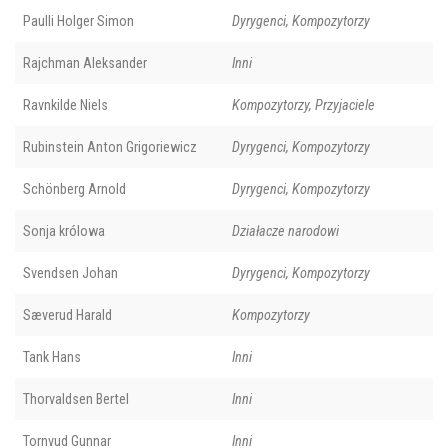
Paulli Holger Simon
Dyrygenci, Kompozytorzy
Rajchman Aleksander
Inni
Ravnkilde Niels
Kompozytorzy, Przyjaciele
Rubinstein Anton Grigoriewicz
Dyrygenci, Kompozytorzy
Schönberg Arnold
Dyrygenci, Kompozytorzy
Sonja królowa
Działacze narodowi
Svendsen Johan
Dyrygenci, Kompozytorzy
Sæverud Harald
Kompozytorzy
Tank Hans
Inni
Thorvaldsen Bertel
Inni
Tornvud Gunnar
Inni