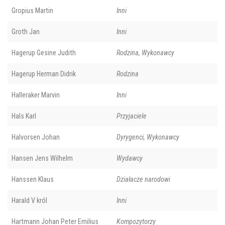
Gropius Martin
Inni
Groth Jan
Inni
Hagerup Gesine Judith
Rodzina, Wykonawcy
Hagerup Herman Didrik
Rodzina
Halleraker Marvin
Inni
Hals Karl
Przyjaciele
Halvorsen Johan
Dyrygenci, Wykonawcy
Hansen Jens Wilhelm
Wydawcy
Hanssen Klaus
Działacze narodowi
Harald V król
Inni
Hartmann Johan Peter Emilius
Kompozytorzy