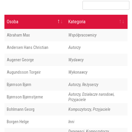
Osoba
Kategoria
Abraham Max
Współpracownicy
Andersen Hans Christian
Autorzy
Augener George
Wydawcy
Augundsson Torgeir
Wykonawcy
Bjørnson Bjørn
Autorzy, Reżyserzy
Autorzy, Działacze narodowi,
Bjørnson Bjørnstjerne
Przyjaciele
Bohlmann Georg
Kompozytorzy, Przyjaciele
Borgen Helge
Inni
Dyrygenci, Kompozytorzy,