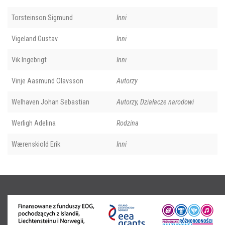
Torsteinson Sigmund
Inni
Vigeland Gustav
Inni
Vik Ingebrigt
Inni
Vinje Aasmund Olavsson
Autorzy
Welhaven Johan Sebastian
Autorzy, Działacze narodowi
Werligh Adelina
Rodzina
Wærenskiold Erik
Inni