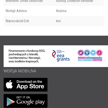
Welhaven Johan Sebastian
Autorzy, Działacze narodowi
Werligh Adelina
Rodzina
Wærenskiold Erik
Inni
WERSJA MOBILNA