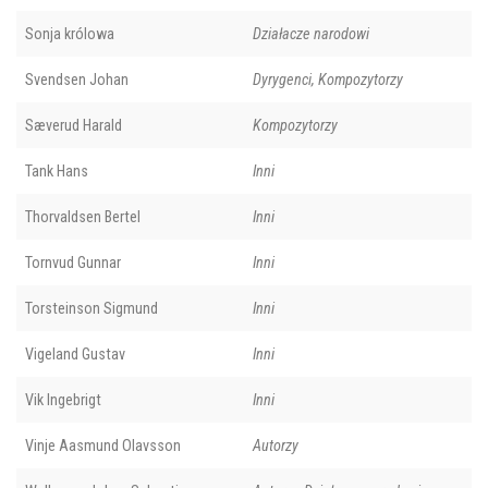
Sonja królowa
Działacze narodowi
Svendsen Johan
Dyrygenci, Kompozytorzy
Sæverud Harald
Kompozytorzy
Tank Hans
Inni
Thorvaldsen Bertel
Inni
Tornvud Gunnar
Inni
Torsteinson Sigmund
Inni
Vigeland Gustav
Inni
Vik Ingebrigt
Inni
Vinje Aasmund Olavsson
Autorzy