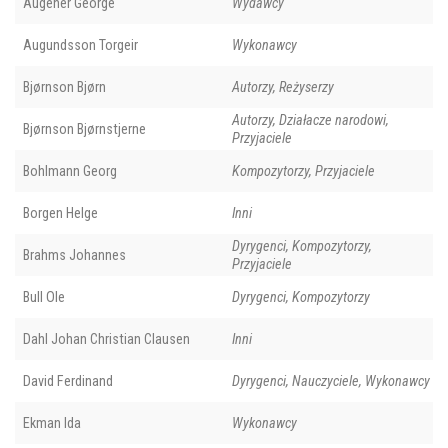
Augener George
Wydawcy
Augundsson Torgeir
Wykonawcy
Bjørnson Bjørn
Autorzy, Reżyserzy
Autorzy, Działacze narodowi,
Bjørnson Bjørnstjerne
Przyjaciele
Bohlmann Georg
Kompozytorzy, Przyjaciele
Borgen Helge
Inni
Dyrygenci, Kompozytorzy,
Brahms Johannes
Przyjaciele
Bull Ole
Dyrygenci, Kompozytorzy
Dahl Johan Christian Clausen
Inni
David Ferdinand
Dyrygenci, Nauczyciele, Wykonawcy
Ekman Ida
Wykonawcy