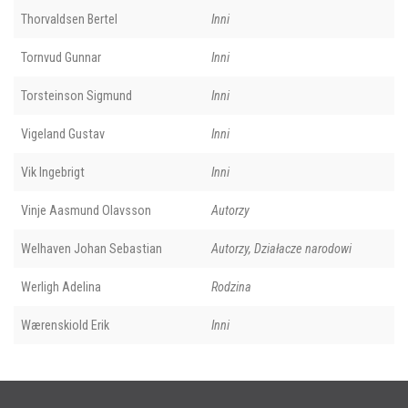
Thorvaldsen Bertel
Inni
Tornvud Gunnar
Inni
Torsteinson Sigmund
Inni
Vigeland Gustav
Inni
Vik Ingebrigt
Inni
Vinje Aasmund Olavsson
Autorzy
Welhaven Johan Sebastian
Autorzy, Działacze narodowi
Werligh Adelina
Rodzina
Wærenskiold Erik
Inni