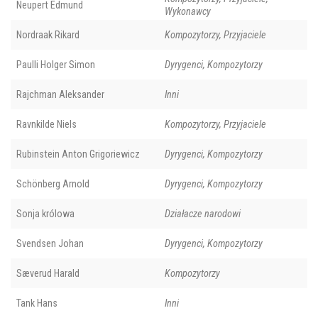
Neupert Edmund
Wykonawcy
Nordraak Rikard
Kompozytorzy, Przyjaciele
Paulli Holger Simon
Dyrygenci, Kompozytorzy
Rajchman Aleksander
Inni
Ravnkilde Niels
Kompozytorzy, Przyjaciele
Rubinstein Anton Grigoriewicz
Dyrygenci, Kompozytorzy
Schönberg Arnold
Dyrygenci, Kompozytorzy
Sonja królowa
Działacze narodowi
Svendsen Johan
Dyrygenci, Kompozytorzy
Sæverud Harald
Kompozytorzy
Tank Hans
Inni