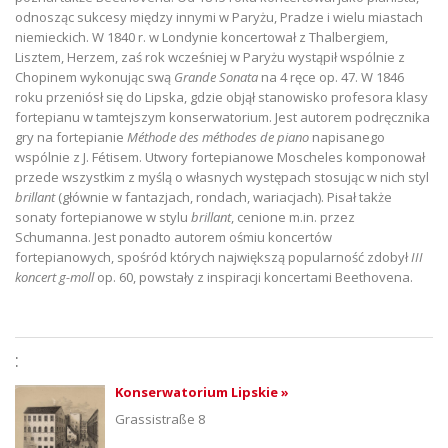
odnosząc sukcesy między innymi w Paryżu, Pradze i wielu miastach
niemieckich. W 1840 r. w Londynie koncertował z Thalbergiem,
Lisztem, Herzem, zaś rok wcześniej w Paryżu wystąpił wspólnie z
Chopinem wykonując swą
Grande Sonata
na 4 ręce op. 47. W 1846
roku przeniósł się do Lipska, gdzie objął stanowisko profesora klasy
fortepianu w tamtejszym konserwatorium. Jest autorem podręcznika
gry na fortepianie
M
éthode des m
éthodes de piano
napisanego
wspólnie z J. Fétisem. Utwory fortepianowe Moscheles komponował
przede wszystkim z myślą o własnych występach stosując w nich styl
brillant
(głównie w fantazjach, rondach, wariacjach). Pisał także
sonaty fortepianowe w stylu
brillant
, cenione m.in. przez
Schumanna. Jest ponadto autorem ośmiu koncertów
fortepianowych, spośród których największą popularność zdobył
III
koncert g-moll
op. 60, powstały z inspiracji koncertami Beethovena.
:
Konserwatorium Lipskie »
Grassistraße 8